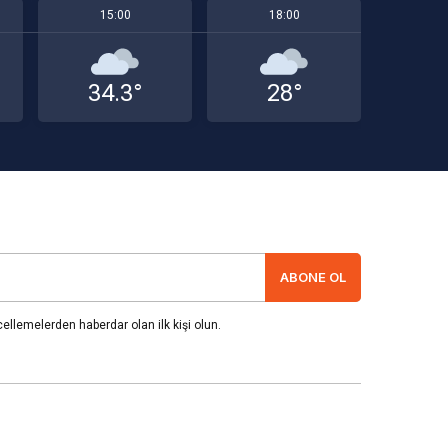
15:00
18:00
34.3°
28°
ABONE OL
llemelerden haberdar olan ilk kişi olun.
esabım
Gizlilik Politikası
İletişim