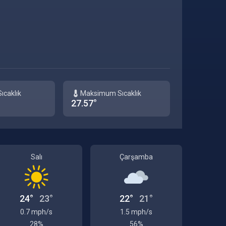
ıcaklık
Maksimum Sıcaklık
27.57°
Salı
Çarşamba
24°
23°
22°
21°
0.7 mph/s
1.5 mph/s
28%
56%