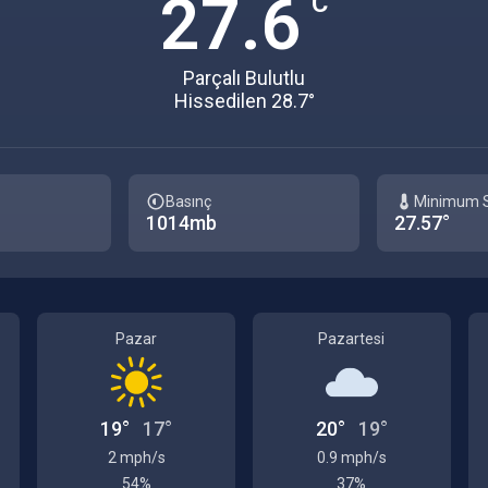
27.6
°C
Parçalı Bulutlu
Hissedilen 28.7°
Basınç
Minimum S
1014mb
27.57°
Pazar
Pazartesi
19°
17°
20°
19°
2 mph/s
0.9 mph/s
54%
37%