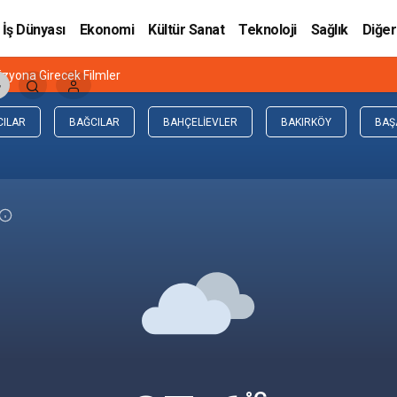
İş Dünyası
Ekonomi
Kültür Sanat
Teknoloji
Sağlık
Diğer
zyona Girecek Filmler
CILAR
BAĞCILAR
BAHÇELIEVLER
BAKIRKÖY
BAŞ