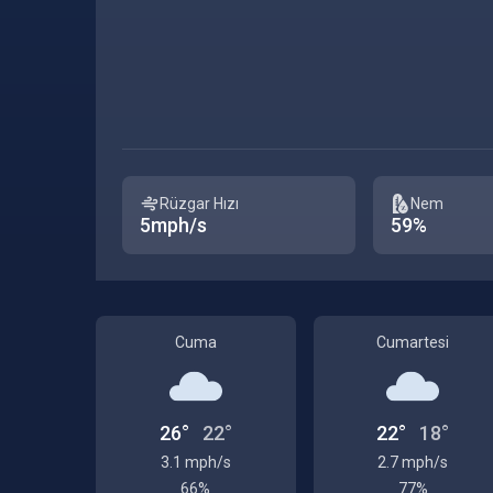
Rüzgar Hızı
Nem
5mph/s
59%
Cuma
Cumartesi
26°
22°
22°
18°
3.1 mph/s
2.7 mph/s
66%
77%