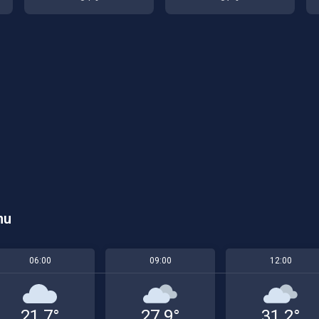
mu
06:00
09:00
12:00
21.7°
27.9°
31.2°