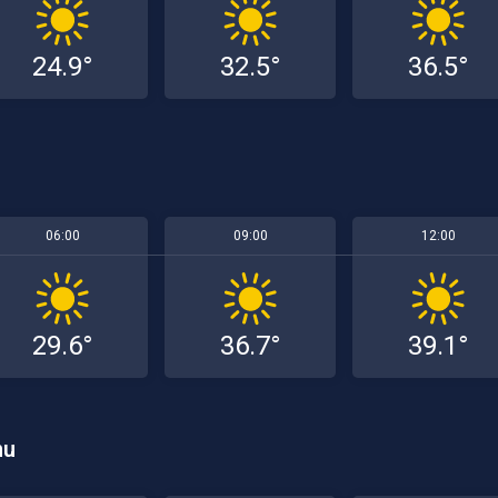
24.9°
32.5°
36.5°
06:00
09:00
12:00
29.6°
36.7°
39.1°
mu