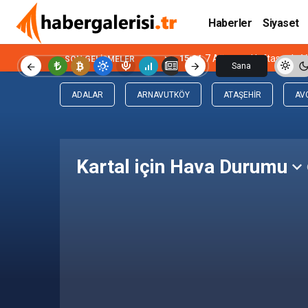
Haberler
Siyaset
15:04
7 Ağustos Haftasında Vi
SON GELIŞMELER
Sana
Özel
ADALAR
ARNAVUTKÖY
ATAŞEHIR
AV
Kartal için Hava Durumu