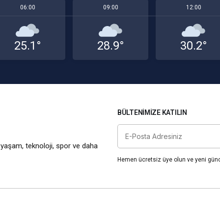
06:00
09:00
12:00
25.1°
28.9°
30.2°
BÜLTENIMIZE KATILIN
 yaşam, teknoloji, spor ve daha
Hemen ücretsiz üye olun ve yeni günce
akış, Güçlü Yorum.”
Yazarlarımız
Künye
Hakkımızda
H