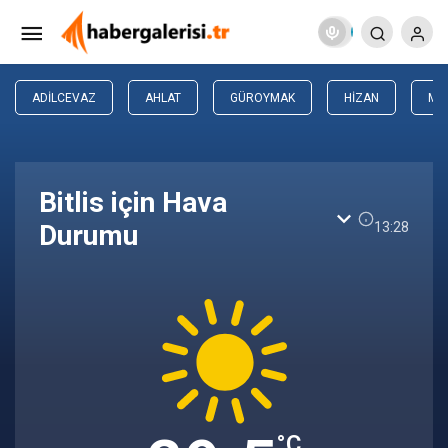
ADILCEVAZ
AHLAT
GÜROYMAK
HIZAN
ME
Bitlis için Hava
13:28
Durumu
°C