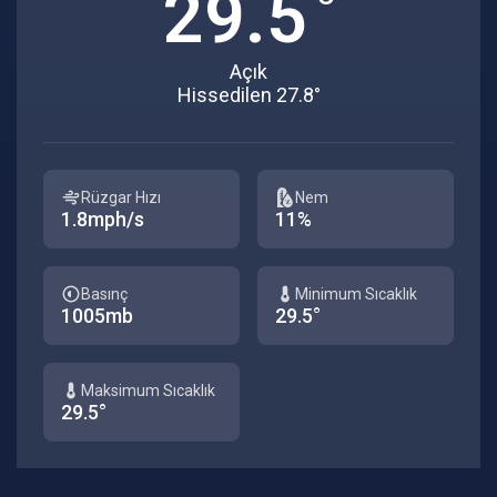
29.5
Açık
Hissedilen 27.8°
Rüzgar Hızı
Nem
1.8mph/s
11%
Basınç
Minimum Sıcaklık
1005mb
29.5°
Maksimum Sıcaklık
29.5°