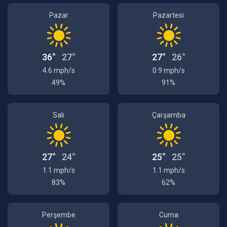
Pazar
Pazartesi
36°
27°
27°
26°
4.6 mph/s
0.9 mph/s
49%
91%
Salı
Çarşamba
27°
24°
25°
25°
1.1 mph/s
1.1 mph/s
83%
62%
Perşembe
Cuma