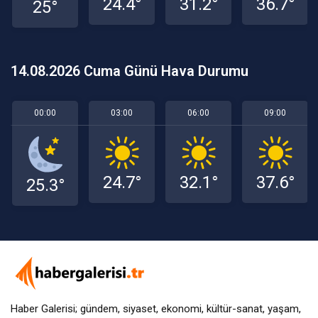
24.4°
31.2°
36.7°
25°
14.08.2026 Cuma Günü Hava Durumu
00:00
03:00
06:00
09:00
24.7°
32.1°
37.6°
25.3°
Haber Galerisi; gündem, siyaset, ekonomi, kültür-sanat, yaşam,