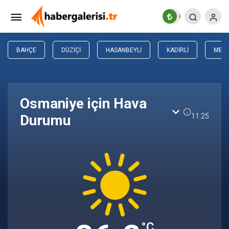
BAHÇE
DÜZIÇI
HASANBEYLI
KADIRLI
MER
Osmaniye için Hava
11:25
Durumu
°C