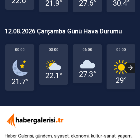
22.6°
21.9°
27.6°
30.4°
12.08.2026 Çarşamba Günü Hava Durumu
00:00
03:00
06:00
09:00
27.3°
22.1°
29°
21.7°
Haber Galerisi; gündem, siyaset, ekonomi, kültür-sanat, yaşam,