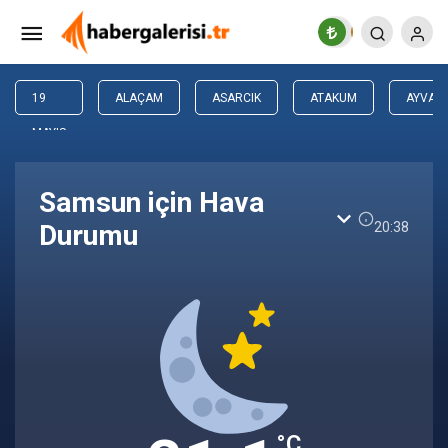
19
ALAÇAM
ASARCIK
ATAKUM
AYVACI
MAYIS
Samsun için Hava
20:38
Durumu
°C