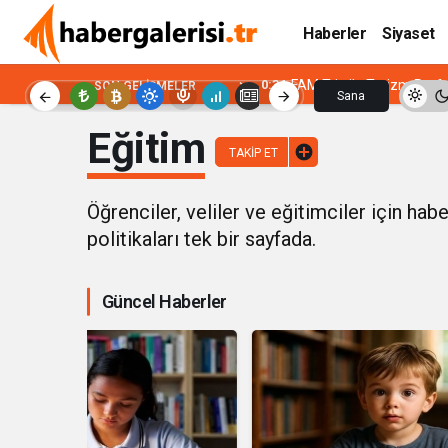
Haberler
Siyaset
0:34
FAM Trip ile Turizm Prof
SON GELIŞMELER
Sana
Özel
Eğitim
TAKIP ET
Öğrenciler, veliler ve eğitimciler için hab
politikaları
tek bir sayfada.
Güncel Haberler