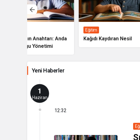
Eğitim
Haberl
ı: Anda
Kağıdı Kaydıran Nesil
Günde
i
Yeni Haberler
1
Haziran
12:32
Eğ
S