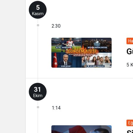
5
Kasım
2:30
Ha
G
5 K
31
Ekim
1:14
Eğ