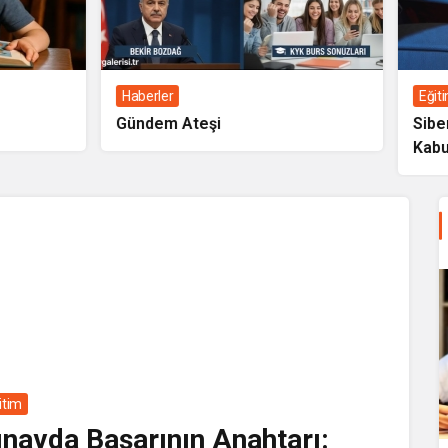
er
Eğitim
m Ateşi
Siber Zorbalık Ebeveynleri
Kabusu
itim
ınavda Başarının Anahtarı: