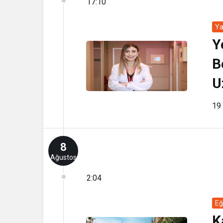
17:10
Y
Y
B
U
19 
8
Ağustos
2:04
Eğ
K