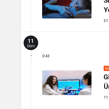
S
Y
31
11
Ekim
0:43
İş
G
Ü
11 