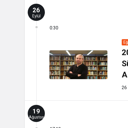
26
Eylül
0:30
Eğ
2
S
A
26 
19
Ağustos