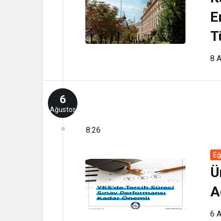
E
T
8 
6
Ağustos
8:26
Eğ
Ü
A
6 A