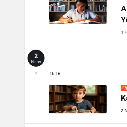
A
Y
1 H
2
Nisan
16:18
Eğ
K
2 N