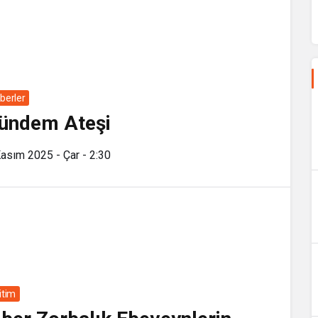
berler
ündem Ateşi
asım 2025 - Çar - 2:30
itim