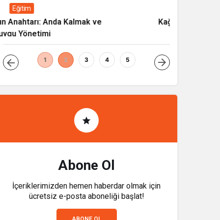
Eğitim
Kağıdı Kaydıran Nesil
1
2
3
4
5
Abone Ol
İçeriklerimizden hemen haberdar olmak için
ücretsiz e-posta aboneliği başlat!
ABONE OL