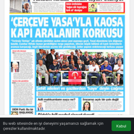
Bu web sitesinde en iyi deneyimi yaşamanızı sağlamak için
Kabul
Anasayfa
Akış
Eczaneler
Trafik
çerezler kullanılmaktadır.