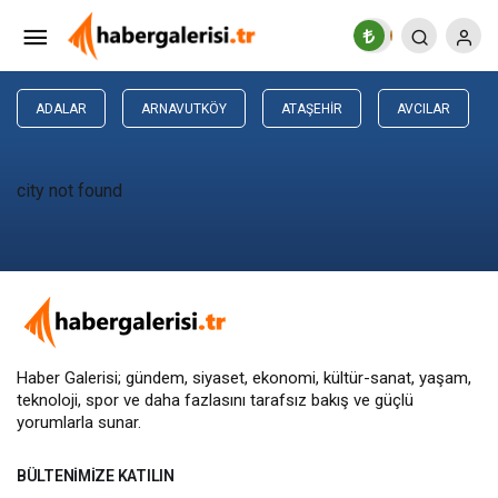
ADALAR
ARNAVUTKÖY
ATAŞEHIR
AVCILAR
city not found
Haber Galerisi; gündem, siyaset, ekonomi, kültür-sanat, yaşam,
teknoloji, spor ve daha fazlasını
tarafsız bakış
ve güçlü
yorumlarla sunar.
BÜLTENIMIZE KATILIN