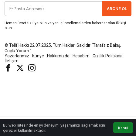
ABONE OL
Hemen ücretsiz üye olun ve yeni güncellemelerden haberdar olan ilk kişi
olun.
© Telif Hakkı 22.07.2025, Tüm Hakları Saklıdır “Tarafsız Bakış,
Güçlü Yorum.”
Yazarlarımız
Künye
Hakkımızda
Hesabım
Gizlilik Politikası
İletişim
Bu web sitesinde en iyi deneyimi yaşamanızı sağlamak için
Kabul
Anasayfa
Akış
Eczaneler
Trafik
çerezler kullanılmaktadır.