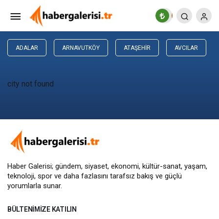
ADALAR
ARNAVUTKÖY
ATAŞEHIR
AVCILAR
city not found
Haber Galerisi; gündem, siyaset, ekonomi, kültür-sanat, yaşam,
teknoloji, spor ve daha fazlasını
tarafsız bakış
ve güçlü
yorumlarla sunar.
BÜLTENIMIZE KATILIN