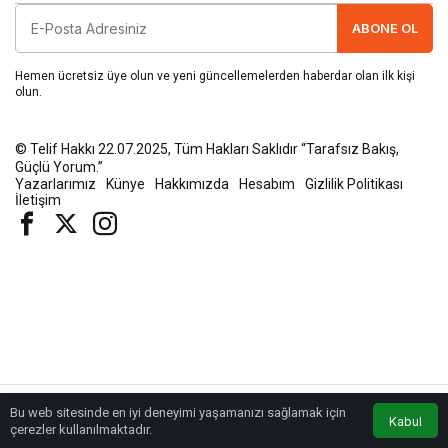
ABONE OL
Hemen ücretsiz üye olun ve yeni güncellemelerden haberdar olan ilk kişi
olun.
© Telif Hakkı 22.07.2025, Tüm Hakları Saklıdır “Tarafsız Bakış,
Güçlü Yorum.”
Yazarlarımız
Künye
Hakkımızda
Hesabım
Gizlilik Politikası
İletişim
Bu web sitesinde en iyi deneyimi yaşamanızı sağlamak için
Kabul
Anasayfa
Akış
Eczaneler
Trafik
çerezler kullanılmaktadır.