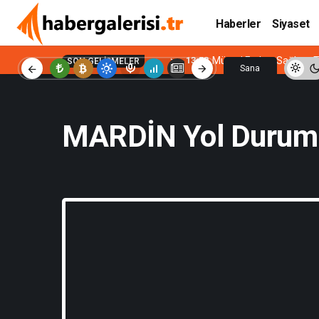
Haberler
Siyaset
13:53
Mürsel Ferhat Sağlam T
SON GELIŞMELER
Sana
Özel
MARDİN Yol Durum