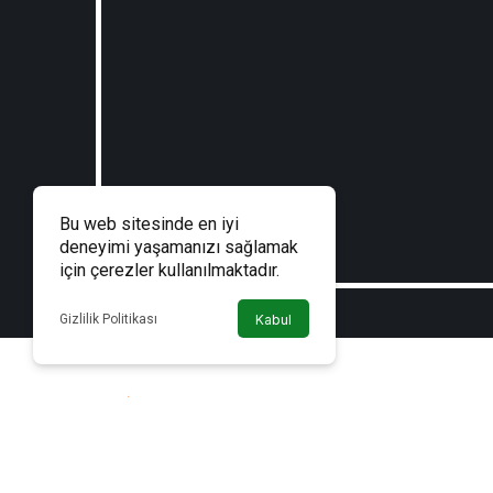
Bu web sitesinde en iyi
deneyimi yaşamanızı sağlamak
için çerezler kullanılmaktadır.
Gizlilik Politikası
Kabul
Haber Galerisi; gündem, siyaset, ekonomi, kültür-sanat,