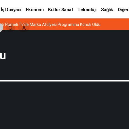
İş Dünyası
Ekonomi
Kültür Sanat
Teknoloji
Sağlık
Diğer
ek Rumeli Tv’de Marka Atölyesi Programına Konuk Oldu
u