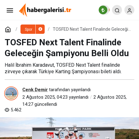
Red Bull Formulaz 15. Kez Karadeniz
Yokuşlarında
Paylaş
Yorum Yap
TOSFED Next Talent Finalinde Geleceğin
Spor
Şampiyonu Belli Oldu
TOSFED Next Talent Finalinde
Geleceğin Şampiyonu Belli Oldu
Halil İbrahim Karadavut, TOSFED Next Talent finalinde
zirveye çıkarak Türkiye Karting Şampiyonası bileti aldı.
Cenk Demir
tarafından yayınlandı
2 Ağustos 2025, 04:23
yayınlandı
2 Ağustos 2025,
14:27
güncellendi
5.462