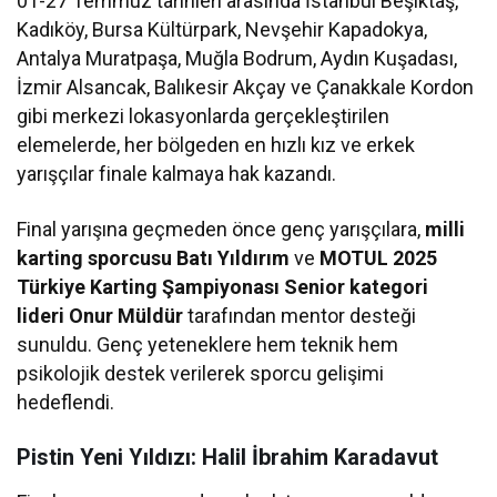
01-27 Temmuz tarihleri arasında İstanbul Beşiktaş,
Kadıköy, Bursa Kültürpark, Nevşehir Kapadokya,
Antalya Muratpaşa, Muğla Bodrum, Aydın Kuşadası,
İzmir Alsancak, Balıkesir Akçay ve Çanakkale Kordon
gibi merkezi lokasyonlarda gerçekleştirilen
elemelerde, her bölgeden en hızlı kız ve erkek
yarışçılar finale kalmaya hak kazandı.
Final yarışına geçmeden önce genç yarışçılara,
milli
karting sporcusu Batı Yıldırım
ve
MOTUL 2025
Türkiye Karting Şampiyonası Senior kategori
lideri Onur Müldür
tarafından mentor desteği
sunuldu. Genç yeteneklere hem teknik hem
psikolojik destek verilerek sporcu gelişimi
hedeflendi.
Pistin Yeni Yıldızı: Halil İbrahim Karadavut