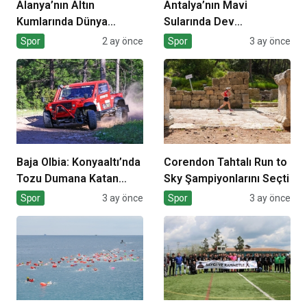
Alanya’nın Altın
Antalya’nın Mavi
Kumlarında Dünya
Sularında Dev
Sahnesi
Organizasyon
Spor
2 ay önce
Spor
3 ay önce
Baja Olbia: Konyaaltı’nda
Corendon Tahtalı Run to
Tozu Dumana Katan
Sky Şampiyonlarını Seçti
Mücadele
Spor
3 ay önce
Spor
3 ay önce