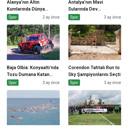
Alanya’nın Altın
Antalya’nın Mavi
Kumlarında Dünya
Sularında Dev
Sahnesi
Organizasyon
Spor
2 ay önce
Spor
3 ay önce
Baja Olbia: Konyaaltı’nda
Corendon Tahtalı Run to
Tozu Dumana Katan
Sky Şampiyonlarını Seçti
Mücadele
Spor
3 ay önce
Spor
3 ay önce