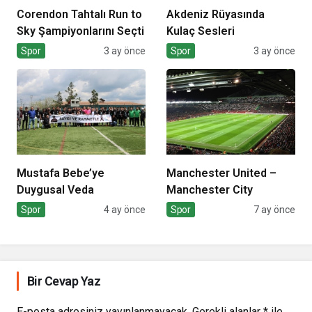
Corendon Tahtalı Run to
Akdeniz Rüyasında
Sky Şampiyonlarını Seçti
Kulaç Sesleri
Spor
3 ay önce
Spor
3 ay önce
Mustafa Bebe’ye
Manchester United –
Duygusal Veda
Manchester City
Spor
4 ay önce
Spor
7 ay önce
Bir Cevap Yaz
E-posta adresiniz yayınlanmayacak.
Gerekli alanlar
*
ile