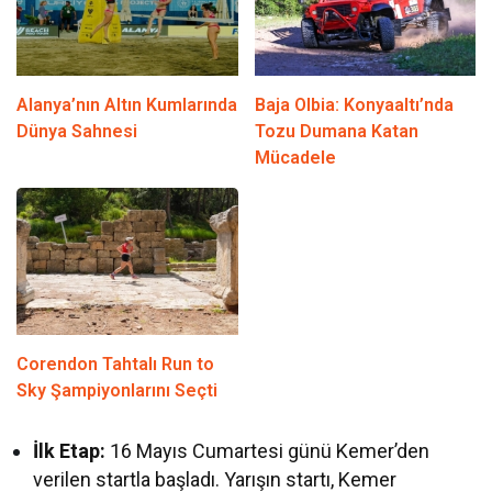
Alanya’nın Altın Kumlarında
Baja Olbia: Konyaaltı’nda
Dünya Sahnesi
Tozu Dumana Katan
Mücadele
Corendon Tahtalı Run to
Sky Şampiyonlarını Seçti
İlk Etap:
16 Mayıs Cumartesi günü Kemer’den
verilen startla başladı. Yarışın startı, Kemer