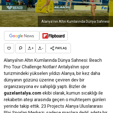
Alanya’nın Altın Kumlarında Dünya Sahnesi
+
-
PAYLAŞ
Alanya’nın Altın Kumlarında Dünya Sahnesi: Beach
Pro Tour Challenge Notları! Antalya’nın spor
turizmindeki yükselen yıldızı Alanya, bir kez daha
dünyanın gözünü üzerine çeviren dev bir
organizasyona ev sahipliği yaptı. Bizler de
guzelantalya.com
ekibi olarak, kumun sıcaklığı ile
rekabetin ateşi arasında geçen o muhteşem günleri
yerinde takip ettik. 23 Projects Alanya Uluslararası
Plaj Sporları Merkezi, sadece maçlara değil, adeta bir