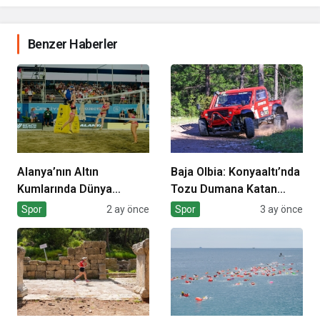
Benzer Haberler
Alanya’nın Altın
Baja Olbia: Konyaaltı’nda
Kumlarında Dünya
Tozu Dumana Katan
Sahnesi
Mücadele
Spor
2 ay önce
Spor
3 ay önce