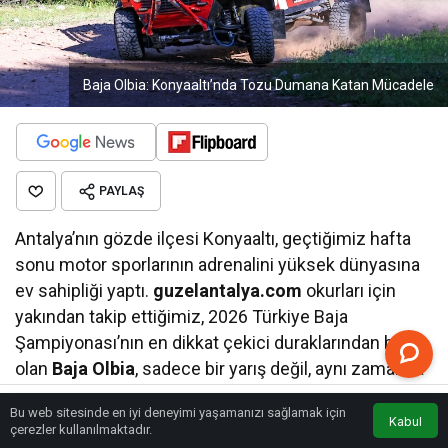
Baja Olbia: Konyaaltı’nda Tozu Dumana Katan Mücadele
PAYLAŞ
Antalya’nın gözde ilçesi Konyaaltı, geçtiğimiz hafta
sonu motor sporlarının adrenalini yüksek dünyasına
ev sahipliği yaptı.
guzelantalya.com
okurları için
yakından takip ettiğimiz, 2026 Türkiye Baja
Şampiyonası’nın en dikkat çekici duraklarından biri
olan
Baja Olbia
, sadece bir yarış değil, aynı zamanda
bölgenin doğası ve motor sporları tutkusunun
Bu web sitesinde en iyi deneyimi yaşamanızı sağlamak için
mükemmel bir birleşimi olarak hafızalara kazındı.
Kabul
Anasayfa
Akış
Eczaneler
Trafik
çerezler kullanılmaktadır.