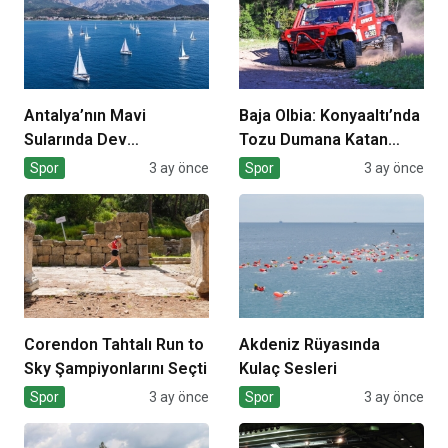
Antalya’nın Mavi
Baja Olbia: Konyaaltı’nda
Sularında Dev
Tozu Dumana Katan
Organizasyon
Mücadele
Spor
3 ay önce
Spor
3 ay önce
Corendon Tahtalı Run to
Akdeniz Rüyasında
Sky Şampiyonlarını Seçti
Kulaç Sesleri
Spor
3 ay önce
Spor
3 ay önce