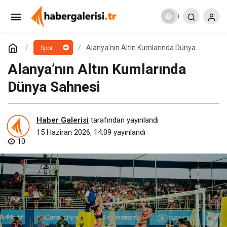
Baja Olbia: Konyaaltı’nda Tozu Dumana Katan
Mücadele
Paylaş
Yorum Yap
Alanya’nın Altın Kumlarında Dünya
Spor
Sahnesi
Alanya’nın Altın Kumlarında
Dünya Sahnesi
Haber Galerisi
tarafından yayınlandı
15 Haziran 2026, 14:09
yayınlandı
10