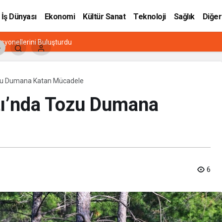
İş Dünyası
Ekonomi
Kültür Sanat
Teknoloji
Sağlık
Diğer
mek mi? Aynı Şey Sanıyoruz Ama Değil!
Tozu Dumana Katan Mücadele
ltı’nda Tozu Dumana
6