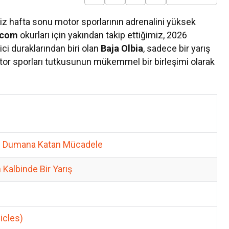
miz hafta sonu motor sporlarının adrenalini yüksek
.com
okurları için yakından takip ettiğimiz, 2026
ci duraklarından biri olan
Baja Olbia
, sadece bir yarış
tor sporları tutkusunun mükemmel bir birleşimi olarak
Turizm
FAM Trip ile Turizm Profesyoneller
Buluşturdu
ozu Dumana Katan Mücadele
 Kalbinde Bir Yarış
icles)