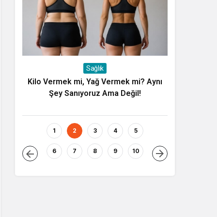
Sağlık
ini
Kilo Vermek mi, Yağ Vermek mi? Aynı
7 Ağustos 
Şey Sanıyoruz Ama Değil!
1
2
3
4
5
6
7
8
9
10