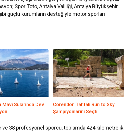
on; Spor Toto, Antalya Valiliği, Antalya Büyükşehir
gibi güçlü kurumların desteğiyle motor sporları
n Mavi Sularında Dev
Corendon Tahtalı Run to Sky
yon
Şampiyonlarını Seçti
ç ve 38 profesyonel sporcu, toplamda 424 kilometrelik