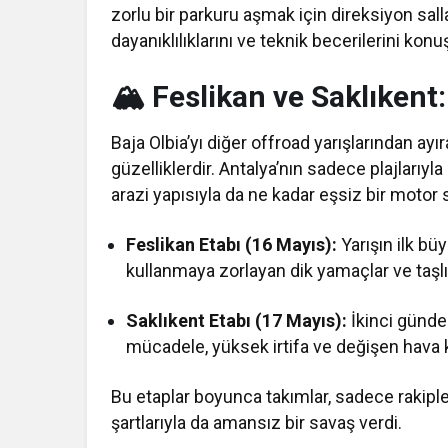
zorlu bir parkuru aşmak için direksiyon sall
dayanıklılıklarını ve teknik becerilerini kon
🏔️ Feslikan ve Saklıkent
Baja Olbia’yı diğer offroad yarışlarından ayı
güzelliklerdir. Antalya’nın sadece plajlarıy
arazi yapısıyla da ne kadar eşsiz bir motor s
Feslikan Etabı (16 Mayıs):
Yarışın ilk büy
kullanmaya zorlayan dik yamaçlar ve taşlık 
Saklıkent Etabı (17 Mayıs):
İkinci günde
mücadele, yüksek irtifa ve değişen hava ko
Bu etaplar boyunca takımlar, sadece rakiple
şartlarıyla da amansız bir savaş verdi.