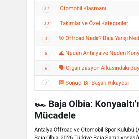
Otomobil Klasmanı
3.2
Takımlar ve Özel Kategoriler
3.3
🎯 Offroad Nedir? Baja Yarışı Ne
4
🌊 Neden Antalya ve Neden Kony
5
🗣️ Organizasyon Arkasındaki Bü
6
🏁 Sonuç: Bir Başarı Hikayesi
7
🏎️ Baja Olbia: Konyaal
Mücadele
Antalya Offroad ve Otomobil Spor Kulübü (A
Baja Olbia, 2026 Türkiye Baja Şampiyonası’nı