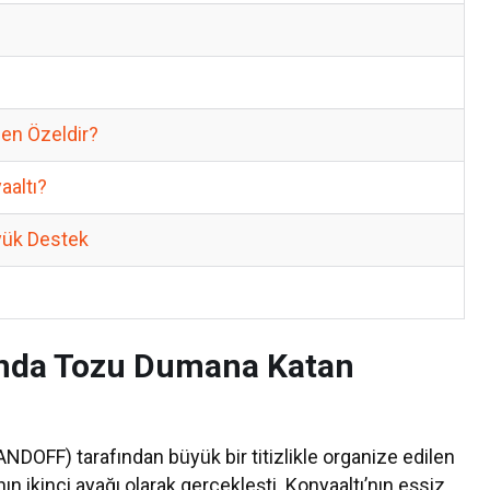
den Özeldir?
aaltı?
yük Destek
tı’nda Tozu Dumana Katan
NDOFF) tarafından büyük bir titizlikle organize edilen
n ikinci ayağı olarak gerçekleşti. Konyaaltı’nın eşsiz