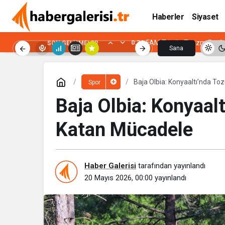
Haberler
Siyaset
0:13
Kilo Vermek mi, Yağ Ver
SON GELIŞMELER
Sana
Özel
Baja Olbia: Konyaaltı’nda 
Spor
Baja Olbia: Konyaa
Katan Mücadele
Haber Galerisi
tarafından yayınlandı
20 Mayıs 2026, 00:00
yayınlandı