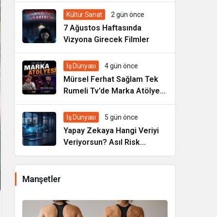
Kültür Sanat
2 gün önce
7 Ağustos Haftasında
Vizyona Girecek Filmler
İş Dünyası
4 gün önce
Mürsel Ferhat Sağlam Tek
Rumeli Tv’de Marka Atölyesi
Programına Konuk Oldu
İş Dünyası
5 gün önce
Yapay Zekaya Hangi Veriyi
Veriyorsun? Asıl Risk
Ürettiğin Değil, Verdiğin
Veride
Manşetler