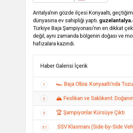
Antalya’nın gözde ilçesi Konyaaltı, geçtiği
dünyasına ev sahipliği yaptı.
guzelantalya
Türkiye Baja Şampiyonası’nın en dikkat çeki
değil, aynı zamanda bölgenin doğası ve mo
hafızalara kazındı.
Haber Galerisi İçerik
🏎️ Baja Olbia: Konyaaltı’nda T
1
🏔️ Feslikan ve Saklıkent: Doğanın
2
🏆 Şampiyonlar Kürsüye Çıktı
3
SSV Klasmanı (Side-by-Side Veh
3.1