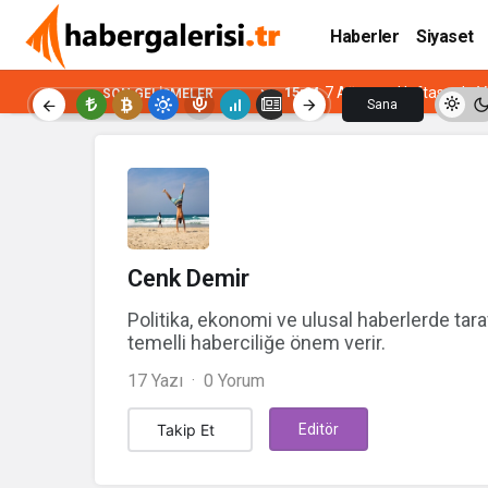
Haberler
Siyaset
15:04
7 Ağustos Haftasında Vi
SON GELIŞMELER
Sana
Özel
Cenk Demir
Politika, ekonomi ve ulusal haberlerde tara
temelli haberciliğe önem verir.
17 Yazı
0 Yorum
Takip Et
Editör