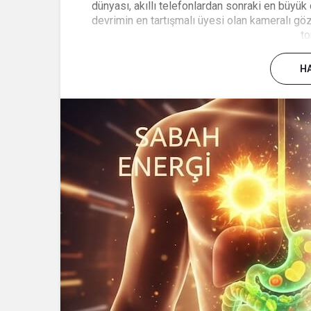
dünyası, akıllı telefonlardan sonraki en büyük d
devrimin en tartışmalı üyesi olan kameralı gö
to
HA