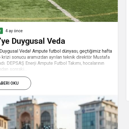
r
4 ay önce
’ye Duygusal Veda
Duygusal Veda! Ampute futbol dünyası, geçtiğimiz hafta
 krizi sonucu aramızdan ayrılan teknik direktör Mustafa
 andı. DEPSAŞ Enerji Ampute Futbol Takımı, hocalarının
ndan sonraki...
BERI OKU