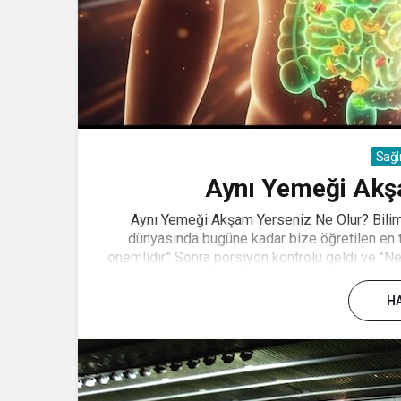
Sağl
Aynı Yemeği Akş
Aynı Yemeği Akşam Yerseniz Ne Olur? Bili
dünyasında bugüne kadar bize öğretilen en t
önemlidir." Sonra porsiyon kontrolü geldi ve "Ne
HA