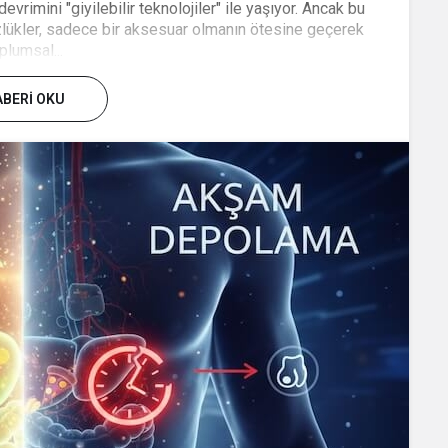
evrimini "giyilebilir teknolojiler" ile yaşıyor. Ancak bu
zlükler, sadece bir aksesuar olmanın ötesine geçerek
plumsal...
BERI OKU