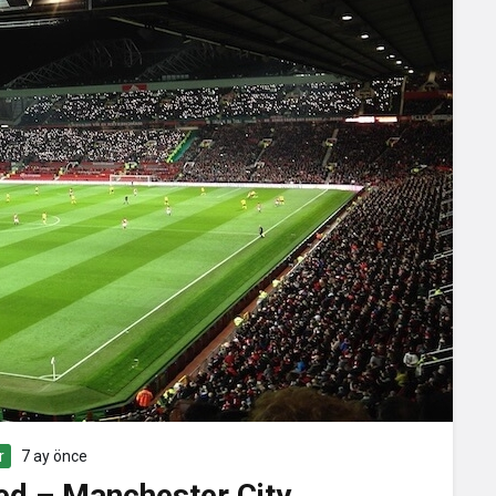
r
7 ay önce
ed – Manchester City