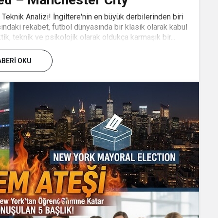
eknik Analizi! İngiltere'nin en büyük derbilerinden biri
ndaki rekabet, futbol dünyasında bir klasik olarak kabul
tik, teknik ve psikolojik olarak oldukça karmaşık bir...
BERI OKU