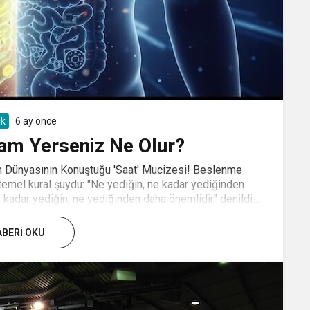
ık
6 ay önce
am Yerseniz Ne Olur?
m Dünyasının Konuştuğu 'Saat' Mucizesi! Beslenme
emel kural şuydu: "Ne yediğin, ne kadar yediğinden
 kadar yediğin, ne yediğinden daha önemlidir" denildi....
BERI OKU