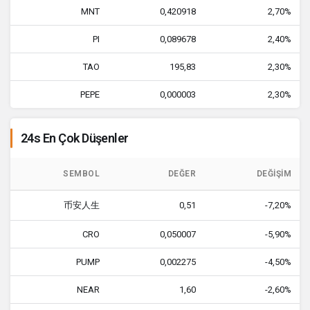
MNT
0,420918
2,70%
PI
0,089678
2,40%
TAO
195,83
2,30%
PEPE
0,000003
2,30%
24s En Çok Düşenler
SEMBOL
DEĞER
DEĞIŞIM
币安人生
0,51
-7,20%
CRO
0,050007
-5,90%
PUMP
0,002275
-4,50%
NEAR
1,60
-2,60%