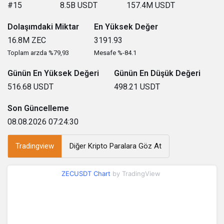
#15
8.5B
USDT
157.4M
USDT
Dolaşımdaki Miktar
En Yüksek Değer
16.8M
ZEC
3191.93
Toplam arzda %79,93
Mesafe %-84.1
Günün En Yüksek Değeri
Günün En Düşük Değeri
516.68
USDT
498.21
USDT
Son Güncelleme
08.08.2026 07:24:30
Tradingview
Diğer Kripto Paralara Göz At
ZECUSDT Chart
by TradingView