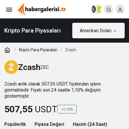
Kripto Para Piyasaları
Amerikan Doları
Kripto Para Piyasaları
Zcash
Zcash
ZEC
Zcash anlık olarak 507,55 USDT fiyatından işlem
görmektedir. Fiyatı son 24 saatte 1,10% değişim
göstermiştir..
507,55
USDT
+1,10%
Popülerlik
Piyasa Değeri
Hacim (24 Saat)