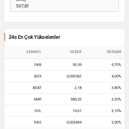
24s En Çok Yükselenler
SEMBOL
DEĞER
DEĞIŞIM
OKB
93,59
9,70%
BDX
0,092562
4,00%
BEAT
2,18
3,80%
XMR
380,53
3,30%
SOL
74,61
3,10%
KAS
0,026469
3,00%