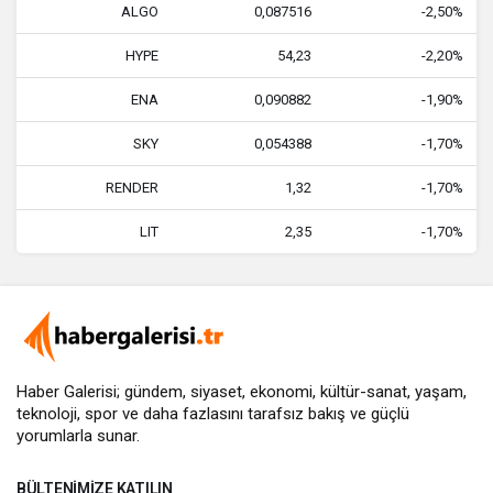
ALGO
0,087516
-2,50%
HYPE
54,23
-2,20%
ENA
0,090882
-1,90%
SKY
0,054388
-1,70%
RENDER
1,32
-1,70%
LIT
2,35
-1,70%
Haber Galerisi; gündem, siyaset, ekonomi, kültür-sanat, yaşam,
teknoloji, spor ve daha fazlasını
tarafsız bakış
ve güçlü
yorumlarla sunar.
BÜLTENIMIZE KATILIN