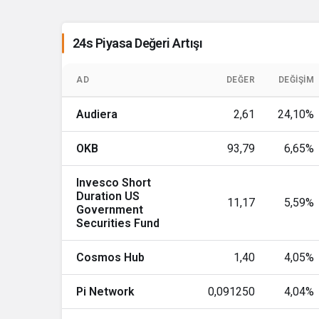
Monero
24s Piyasa Değeri Artışı
WhiteBIT Coin
Chainlink
AD
DEĞER
DEĞIŞIM
Stellar
Audiera
2,61
24,10%
Dai
OKB
93,79
6,65%
Bitcoin Cash
Invesco Short
Duration US
11,17
5,59%
Government
USD1
Securities Fund
Ethena USDe
Cosmos Hub
1,40
4,05%
Gram (prev. Toncoin)
Pi Network
0,091250
4,04%
Canton