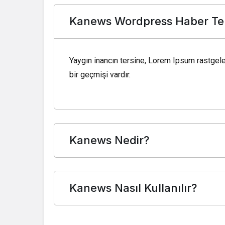
Ondo
Kanews Wordpress Haber Te
World Liberty Financial
Aster
Yaygın inancın tersine, Lorem Ipsum rastgele
HTX DAO
bir geçmişi vardır.
Ripple USD
USDD
Kanews Nedir?
MemeCore
Mantle
Kanews Nasıl Kullanılır?
Falcon USD
Aave