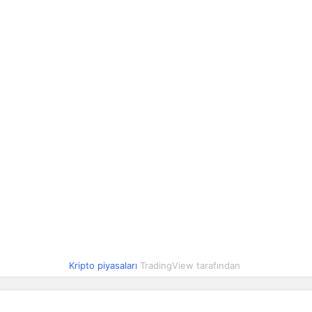
XAUT
4.325,75
4.305,
UNI
3,97
3,
CRO
0,048543
0,0460
USDY
1,14
1,
NEAR
1,62
1,
OKB
93,79
87,
PAXG
4.339,61
4.320,
Kripto piyasaları
TradingView tarafından
TAO
196,81
190,