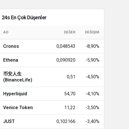
76
381,93
2.9%
83
24s En Çok Düşenler
56,31
0.1%
16
8,35
1.1%
AD
DEĞER
DEĞIŞIM
53
0,164848
2%
Cronos
0,048543
-8,90%
00
1,00
0%
Ethena
0,090920
-5,90%
36
217,37
-0.1%
币安人生
0,51
-4,50%
(BinanceLife)
00
1,00
0%
Hyperliquid
54,70
-4,10%
00
1,00
0%
Venice Token
11,22
-3,50%
33
1,37
1.7%
JUST
0,102166
-3,40%
57
0,096423
2%