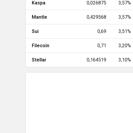
Kaspa
0,026875
3,57%
Litecoin
Mantle
0,429568
3,57%
Global Dollar
Sui
0,69
3,51%
Hedera
Filecoin
0,71
3,20%
Circle USYC
Stellar
0,164519
3,10%
Sui
Avalanche
PayPal USD
Shiba Inu
BlackRock USD
Institutional Digital