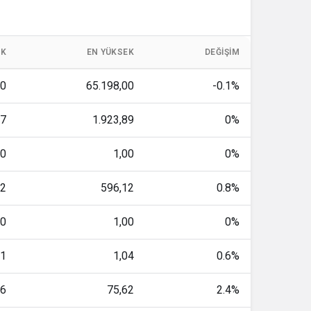
ÜK
EN YÜKSEK
DEĞIŞIM
00
65.198,00
-0.1%
17
1.923,89
0%
00
1,00
0%
42
596,12
0.8%
00
1,00
0%
01
1,04
0.6%
16
75,62
2.4%