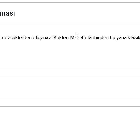
ONDO
0,351815
0,3440
ması
WLFI
0,051147
0,0510
ASTER
0,60
0,
 sözcüklerden oluşmaz. Kökleri M.Ö. 45 tarihinden bu yana klasik
HTX
0,000002
0,0000
RLUSD
1,00
1,
USDD
1,00
1,
M
1,14
1,
MNT
0,429568
0,4140
USDF
1,00
1,
AAVE
90,50
89,