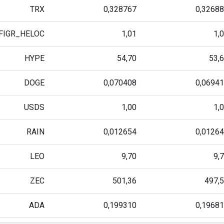
TRX
0,328767
0,3268
FIGR_HELOC
1,01
1,
HYPE
54,70
53,
DOGE
0,070408
0,0694
USDS
1,00
1,
RAIN
0,012654
0,0126
LEO
9,70
9,
ZEC
501,36
497,
ADA
0,199310
0,1968