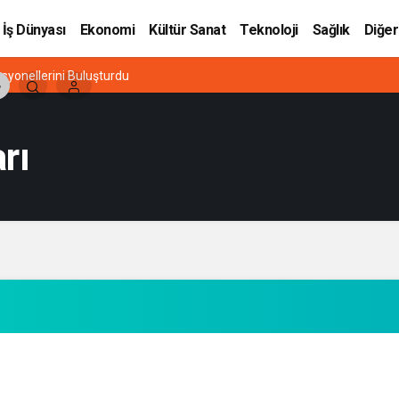
İş Dünyası
Ekonomi
Kültür Sanat
Teknoloji
Sağlık
Diğer
esyonellerini Buluşturdu
rı