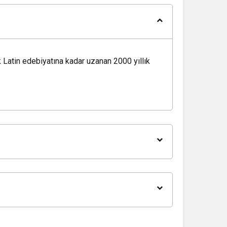
32
0,355137
-0.3%
92
0,052361
-1.4%
60
0,60
0.2%
 Latin edebiyatına kadar uzanan 2000 yıllık
02
0,000002
-0.2%
00
1,00
0%
00
1,00
0%
14
1,20
-1.3%
58
0,432190
3.7%
00
1,00
-0.1%
03
90,61
0.6%