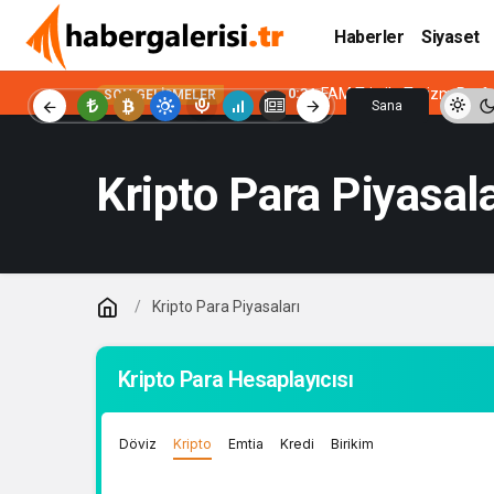
Haberler
Siyaset
0:34
FAM Trip ile Turizm Prof
SON GELIŞMELER
Sana
Özel
Kripto Para Piyasala
Kripto Para Piyasaları
Kripto Para Hesaplayıcısı
Döviz
Kripto
Emtia
Kredi
Birikim