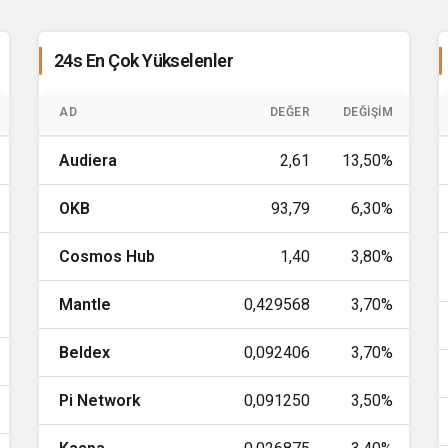
XMR
381,45
367,
24s En Çok Yükselenler
WBT
56,22
55,
LINK
8,30
8,
AD
DEĞER
DEĞIŞIM
XLM
0,164519
0,1594
Audiera
2,61
13,50%
DAI
1,00
1,
OKB
93,79
6,30%
BCH
216,78
214,
Cosmos Hub
1,40
3,80%
USD1
1,00
1,
Mantle
0,429568
3,70%
USDE
1,00
1,
Beldex
0,092406
3,70%
GRAM
1,36
1,
Pi Network
0,091250
3,50%
CC
0,090821
0,0889