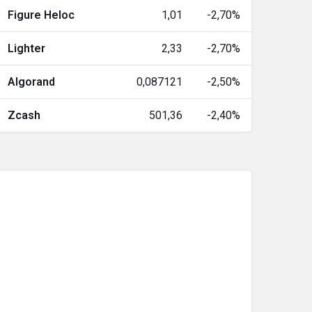
Figure Heloc
1,01
-2,70%
28
46,00
-0.2%
Lighter
2,33
-2,70%
00
1,00
0%
Algorand
0,087121
-2,50%
63
0,068687
0.2%
Zcash
501,36
-2,40%
00
0,000000
0%
67
0,70
2.5%
36
6,58
1.1%
00
1,00
0%
05
0,000005
0%
00
1,00
0%