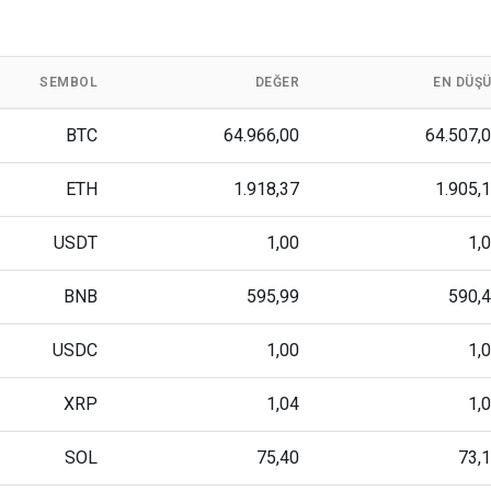
SEMBOL
DEĞER
EN DÜŞ
BTC
64.966,00
64.507,
ETH
1.918,37
1.905,
USDT
1,00
1,
BNB
595,99
590,
USDC
1,00
1,
XRP
1,04
1,
SOL
75,40
73,