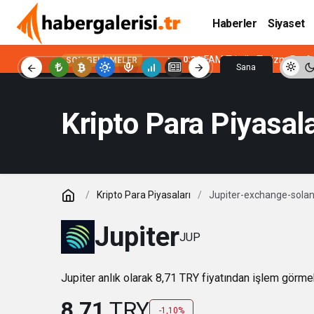
Haberler
Siyaset
0:34
FAM Trip ile Turizm Prof
SON GELIŞMELER
Sana
Özel
Kripto Para Piyasala
Kripto Para Piyasaları
Jupiter-exchange-sola
Jupiter
JUP
Jupiter anlık olarak 8,71 TRY fiyatından işlem görme
8,71
TRY
-1,10%