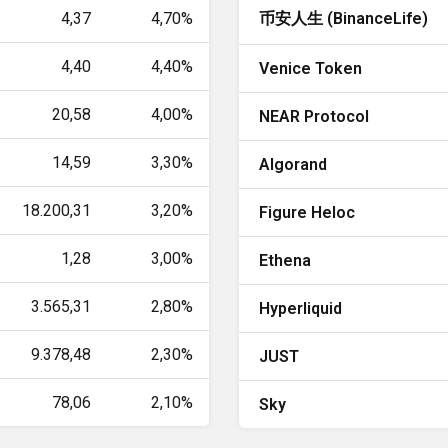
4,37
4,70%
币安人生 (BinanceLife)
4,40
4,40%
Venice Token
20,58
4,00%
NEAR Protocol
14,59
3,30%
Algorand
18.200,31
3,20%
Figure Heloc
1,28
3,00%
Ethena
3.565,31
2,80%
Hyperliquid
9.378,48
2,30%
JUST
78,06
2,10%
Sky