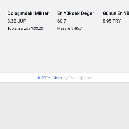
Dolaşımdaki Miktar
En Yüksek Değer
Günün En Y
3.3B
JUP
60.7
8.95
TRY
Toplam arzda %33,20
Mesafe %-85.7
JUPTRY Chart
by TradingView