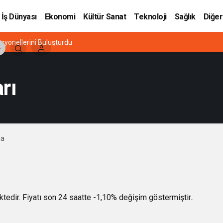
İş Dünyası
Ekonomi
Kültür Sanat
Teknoloji
Sağlık
Diğer
esyonellerini Buluşturdu
rı
na
ktedir. Fiyatı son 24 saatte -1,10% değişim göstermiştir..