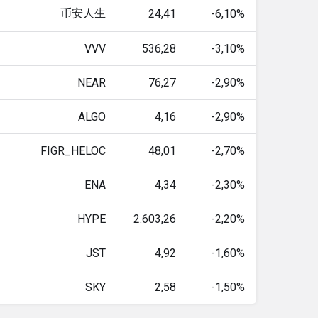
币安人生
24,41
-6,10%
VVV
536,28
-3,10%
NEAR
76,27
-2,90%
ALGO
4,16
-2,90%
FIGR_HELOC
48,01
-2,70%
ENA
4,34
-2,30%
HYPE
2.603,26
-2,20%
JST
4,92
-1,60%
SKY
2,58
-1,50%