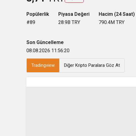
Popülerlik
Piyasa Değeri
Hacim (24 Saat)
#89
28.9B
TRY
790.4M
TRY
Son Güncelleme
08.08.2026 11:56:20
Tradingview
Diğer Kripto Paralara Göz At