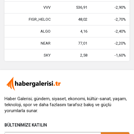
VVV
536,91
-2,90%
FIGR_HELOC
48,02
-2,70%
ALGO
4,16
-2,40%
NEAR
77,01
-2,20%
SKY
2,58
-1,60%
Haber Galerisi; gündem, siyaset, ekonomi, kültür-sanat, yaşam,
teknoloji, spor ve daha fazlasını
tarafsız bakış
ve güçlü
yorumlarla sunar.
BÜLTENIMIZE KATILIN