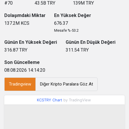
#70
43.5B
TRY
139M
TRY
Dolaşımdaki Miktar
En Yüksek Değer
137.2M
KCS
676.37
Mesafe %-53.2
Günün En Yüksek Değeri
Günün En Düşük Değeri
316.87
TRY
311.54
TRY
Son Güncelleme
08.08.2026 14:14:20
Tradingview
Diğer Kripto Paralara Göz At
KCSTRY Chart
by TradingView