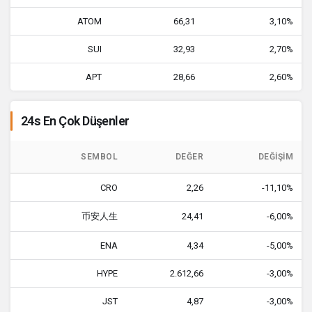
ATOM
66,31
3,10%
SUI
32,93
2,70%
APT
28,66
2,60%
24s En Çok Düşenler
SEMBOL
DEĞER
DEĞIŞIM
CRO
2,26
-11,10%
币安人生
24,41
-6,00%
ENA
4,34
-5,00%
HYPE
2.612,66
-3,00%
JST
4,87
-3,00%