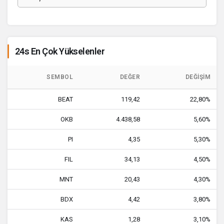
24s En Çok Yükselenler
SEMBOL
DEĞER
DEĞIŞIM
BEAT
119,42
22,80%
OKB
4.438,58
5,60%
PI
4,35
5,30%
FIL
34,13
4,50%
MNT
20,43
4,30%
BDX
4,42
3,80%
KAS
1,28
3,10%