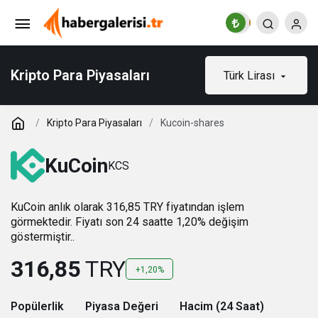
Kripto Para Piyasaları
Türk Lirası
Kripto Para Piyasaları
Kucoin-shares
KuCoin
KCS
KuCoin anlık olarak 316,85 TRY fiyatından işlem
görmektedir. Fiyatı son 24 saatte 1,20% değişim
göstermiştir..
316,85
TRY
+1,20%
Popülerlik
Piyasa Değeri
Hacim (24 Saat)