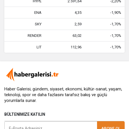
HYPE
2.591,64
-2,20%
ENA
4,35
-1,90%
SKY
2,59
-1,70%
RENDER
63,02
-1,70%
LIT
112,96
-1,70%
Haber Galerisi; gündem, siyaset, ekonomi, kültür-sanat, yaşam,
teknoloji, spor ve daha fazlasını
tarafsız bakış
ve güçlü
yorumlarla sunar.
BÜLTENIMIZE KATILIN
ABONE OL