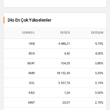
24s En Çok Yükselenler
SEMBOL
DEĞER
DEĞIŞIM
OKB
4.486,21
9,70%
BDX
4,42
4,00%
BEAT
104,55
3,80%
XMR
18.152,45
3,30%
SOL
3.557,76
3,10%
KAS
1,26
3,00%
MNT
20,07
2,70%