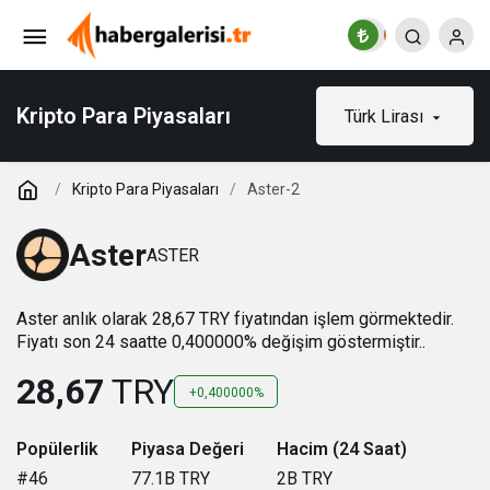
Kripto Para Piyasaları
Türk Lirası
Kripto Para Piyasaları
Aster-2
Aster
ASTER
Aster anlık olarak 28,67 TRY fiyatından işlem görmektedir.
Fiyatı son 24 saatte 0,400000% değişim göstermiştir..
28,67
TRY
+0,400000%
Popülerlik
Piyasa Değeri
Hacim (24 Saat)
#46
77.1B
TRY
2B
TRY