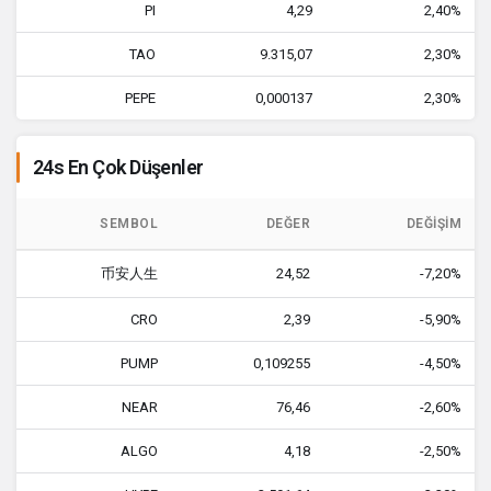
PI
4,29
2,40%
TAO
9.315,07
2,30%
PEPE
0,000137
2,30%
24s En Çok Düşenler
SEMBOL
DEĞER
DEĞIŞIM
币安人生
24,52
-7,20%
CRO
2,39
-5,90%
PUMP
0,109255
-4,50%
NEAR
76,46
-2,60%
ALGO
4,18
-2,50%