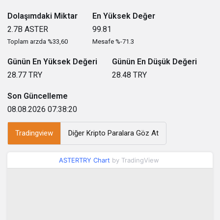
Dolaşımdaki Miktar
En Yüksek Değer
2.7B
ASTER
99.81
Toplam arzda %33,60
Mesafe %-71.3
Günün En Yüksek Değeri
Günün En Düşük Değeri
28.77
TRY
28.48
TRY
Son Güncelleme
08.08.2026 07:38:20
Tradingview
Diğer Kripto Paralara Göz At
ASTERTRY Chart
by TradingView