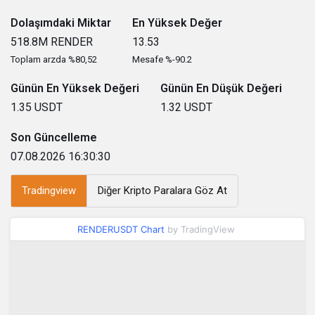
Dolaşımdaki Miktar
En Yüksek Değer
518.8M
RENDER
13.53
Toplam arzda %80,52
Mesafe %-90.2
Günün En Yüksek Değeri
Günün En Düşük Değeri
1.35
USDT
1.32
USDT
Son Güncelleme
07.08.2026 16:30:30
Tradingview
Diğer Kripto Paralara Göz At
RENDERUSDT Chart
by TradingView