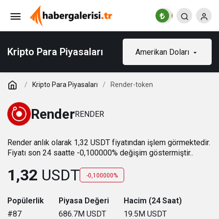
Kripto Para Piyasaları
Amerikan Doları
Kripto Para Piyasaları
Render-token
Render
RENDER
Render anlık olarak 1,32 USDT fiyatından işlem görmektedir.
Fiyatı son 24 saatte -0,100000% değişim göstermiştir..
1,32
USDT
-0,100000%
Popülerlik
Piyasa Değeri
Hacim (24 Saat)
#87
686.7M
USDT
19.5M
USDT