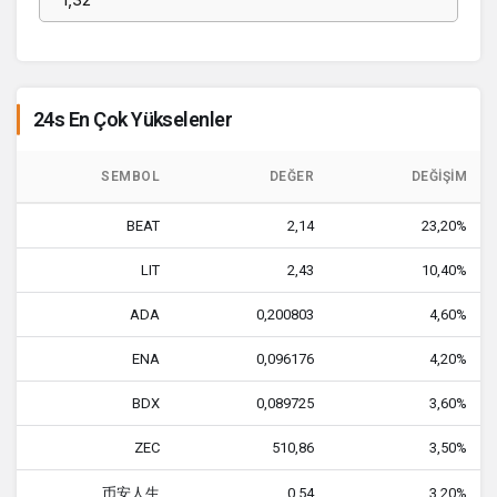
24s En Çok Yükselenler
SEMBOL
DEĞER
DEĞIŞIM
BEAT
2,14
23,20%
LIT
2,43
10,40%
ADA
0,200803
4,60%
ENA
0,096176
4,20%
BDX
0,089725
3,60%
ZEC
510,86
3,50%
币安人生
0,54
3,20%