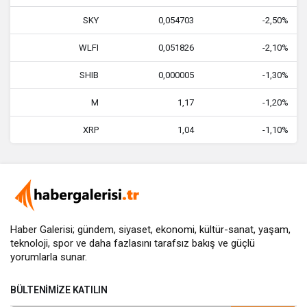
SKY
0,054703
-2,50%
WLFI
0,051826
-2,10%
SHIB
0,000005
-1,30%
M
1,17
-1,20%
XRP
1,04
-1,10%
Haber Galerisi; gündem, siyaset, ekonomi, kültür-sanat, yaşam,
teknoloji, spor ve daha fazlasını
tarafsız bakış
ve güçlü
yorumlarla sunar.
BÜLTENIMIZE KATILIN