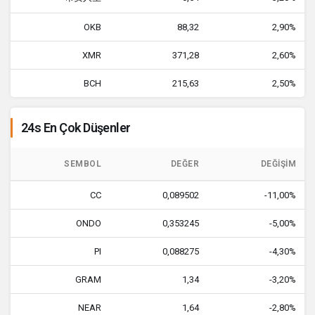
OKB
88,32
2,90%
XMR
371,28
2,60%
BCH
215,63
2,50%
24s En Çok Düşenler
SEMBOL
DEĞER
DEĞIŞIM
CC
0,089502
-11,00%
ONDO
0,353245
-5,00%
PI
0,088275
-4,30%
GRAM
1,34
-3,20%
NEAR
1,64
-2,80%