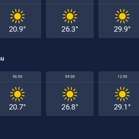
20.9°
26.3°
29.9°
mu
06:00
09:00
12:00
20.7°
26.8°
29.1°