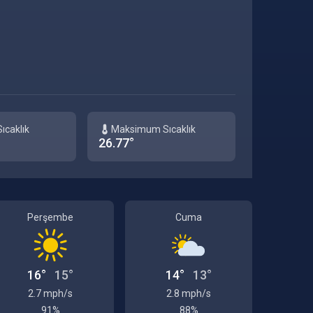
ıcaklık
Maksimum Sıcaklık
26.77°
Perşembe
Cuma
16°
15°
14°
13°
2.7 mph/s
2.8 mph/s
91%
88%