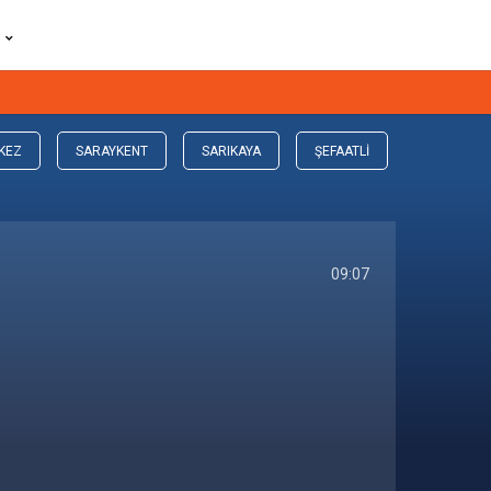
KEZ
SARAYKENT
SARIKAYA
ŞEFAATLI
SORGUN
09:07