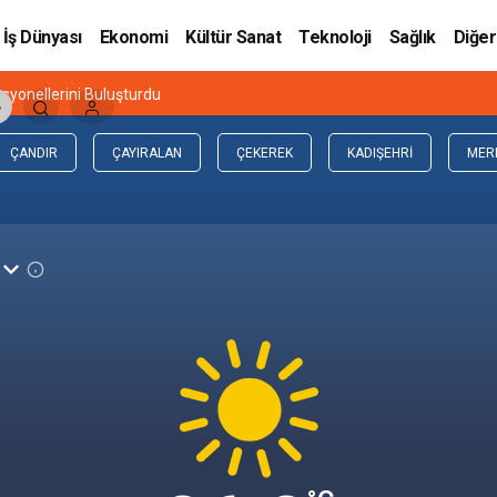
İş Dünyası
Ekonomi
Kültür Sanat
Teknoloji
Sağlık
Diğer
esyonellerini Buluşturdu
ÇANDIR
ÇAYIRALAN
ÇEKEREK
KADIŞEHRI
MER