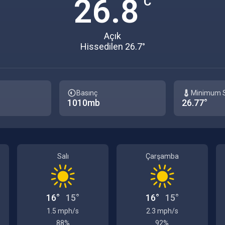
26.8
°C
Açık
Hissedilen 26.7°
Basınç
Minimum S
1010mb
26.77°
Salı
Çarşamba
16°
15°
16°
15°
1.5 mph/s
2.3 mph/s
88%
92%