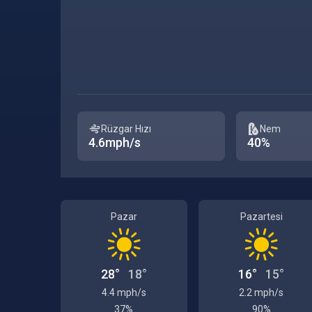
Rüzgar Hızı
Nem
4.6mph/s
40%
Pazar
Pazartesi
28°
18°
16°
15°
4.4 mph/s
2.2 mph/s
37%
90%