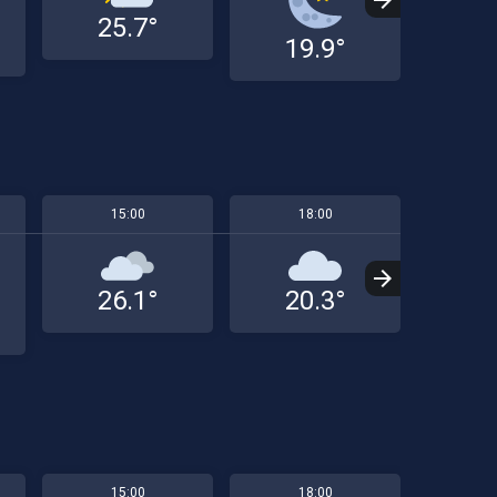
25.7°
17
19.9°
15:00
18:00
2
26.1°
20.3°
1
15:00
18:00
2