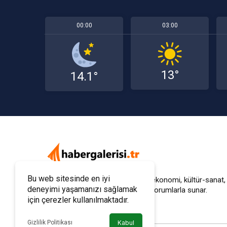
00:00
03:00
13°
14.1°
Bu web sitesinde en iyi
Haber Galerisi; gündem, siyaset, ekonomi, kültür-sanat,
deneyimi yaşamanızı sağlamak
fazlasını
tarafsız bakış
ve güçlü yorumlarla sunar.
için çerezler kullanılmaktadır.
Gizlilik Politikası
Kabul