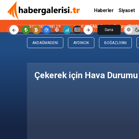
Haberler
Siyaset
0:34
FAM Trip ile Turizm Prof
SON GELIŞMELER
Sana
Özel
AKDAĞMADENI
AYDINCIK
BOĞAZLIYAN
Çekerek için Hava Durumu