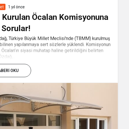
set
1 yıl önce
 Kurulan Öcalan Komisyonuna
 Sorular!
zdağ, Türkiye Büyük Millet Meclisi'nde (TBMM) kurulmuş
ilinen yapılanmaya sert sözlerle yüklendi. Komisyonun
 Öcalan’ın siyasi muhatap haline getirildiğini belirten
Özdağ,...
BERI OKU