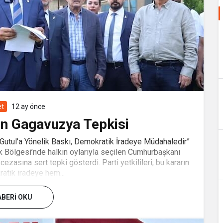
et
12 ay önce
en Gagavuzya Tepkisi
Gutul’a Yönelik Baskı, Demokratik İradeye Müdahaledir”
k Bölgesi’nde halkın oylarıyla seçilen Cumhurbaşkanı
ezasına sert tepki gösterdi. Parti yetkilileri, bu kararın
tik iradeye hem...
BERI OKU