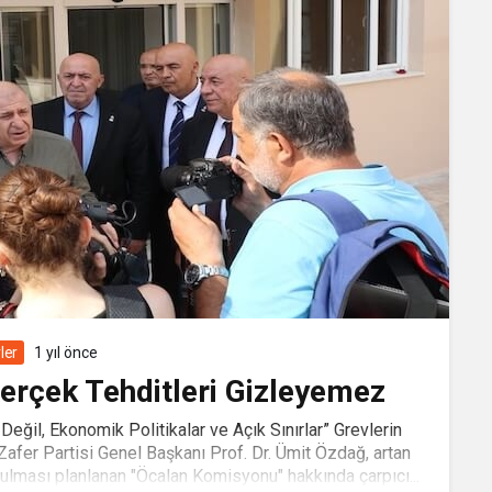
ler
1 yıl önce
erçek Tehditleri Gizleyemez
Değil, Ekonomik Politikalar ve Açık Sınırlar” Grevlerin
afer Partisi Genel Başkanı Prof. Dr. Ümit Özdağ, artan
lması planlanan "Öcalan Komisyonu" hakkında çarpıcı...