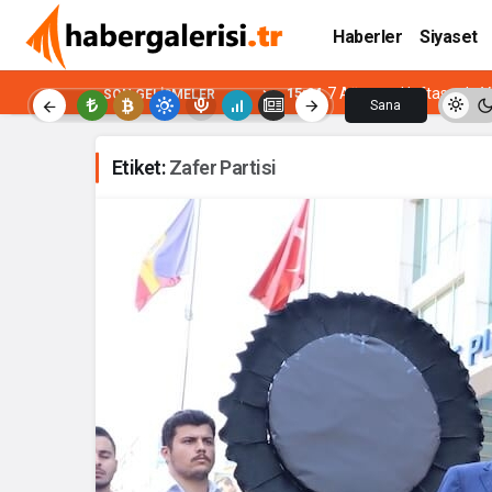
Haberler
Siyaset
15:04
7 Ağustos Haftasında Vi
SON GELIŞMELER
Sana
Özel
Etiket:
Zafer Partisi