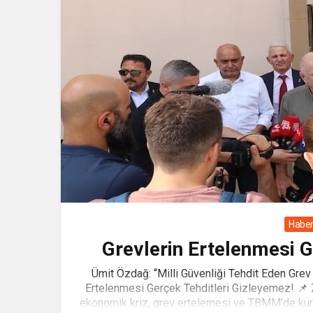
Haber
Grevlerin Ertelenmesi G
Ümit Özdağ: “Milli Güvenliği Tehdit Eden Grev 
Ertelenmesi Gerçek Tehditleri Gizleyemez! 📌 Z
ekonomik kriz, grev ertelemesi ve TBMM’de kuru