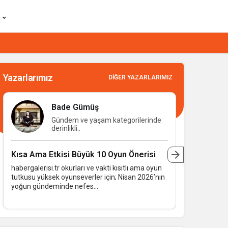
Yazarlarımız
DIĞER YAZARLARIMIZ
Bade Gümüş
Gündem ve yaşam kategorilerinde
derinlikli..
Kısa Ama Etkisi Büyük 10 Oyun Önerisi
Bu Hafta 
Bahar Fes
habergalerisi.tr okurları ve vakti kısıtlı ama oyun
tutkusu yüksek oyunseverler için; Nisan 2026’nın
habergaleris
yoğun gündeminde nefes...
nisan ayını
dopdolu bir 