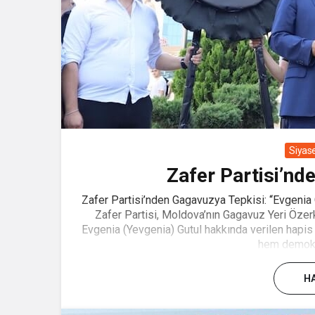
Siyas
Zafer Partisi’nd
Zafer Partisi’nden Gagavuzya Tepkisi: “Evgenia 
Zafer Partisi, Moldova’nın Gagavuz Yeri Özer
Evgenia (Yevgenia) Gutul hakkında verilen hapis c
hem demokra
HA