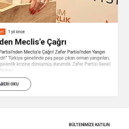
set
1 yıl önce
nden Meclis’e Çağrı
artisi’nden Meclis’e Çağrı! Zafer Partisi’nden Yangın
ldi!” Türkiye genelinde peş peşe çıkan orman yangınları,
li güvenlik krizine dönüşmüş durumda. Zafer Partisi Genel
Başkan...
BERI OKU
BÜLTENIMIZE KATILIN