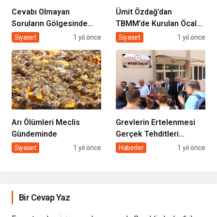
Cevabı Olmayan
Ümit Özdağ’dan
Soruların Gölgesinde
TBMM’de Kurulan Öcalan
Şeffaflık Olmaz!
Komisyonuna Sert
Siyaset
1 yıl önce
Siyaset
1 yıl önce
Sorular!
Arı Ölümleri Meclis
Grevlerin Ertelenmesi
Gündeminde
Gerçek Tehditleri
Gizleyemez
Siyaset
1 yıl önce
Haberler
1 yıl önce
Bir Cevap Yaz