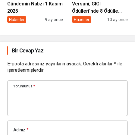
Gündemin Nabzı 1 Kasım
Versuni, GIGI
2025
Ödülleri’nde 8 Ödülle
Pazarlama Gücünü
Haberler
9 ay önce
Haberler
10 ay önce
Tescilledi
Bir Cevap Yaz
E-posta adresiniz yayınlanmayacak.
Gerekli alanlar
*
ile
işaretlenmişlerdir
Yorumunuz
*
Adınız
*