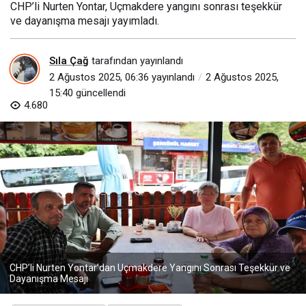
CHP’li Nurten Yontar, Uçmakdere yangını sonrası teşekkür
ve dayanışma mesajı yayımladı.
Sıla Çağ
tarafından yayınlandı
2 Ağustos 2025, 06:36
yayınlandı
2 Ağustos 2025,
15:40
güncellendi
4.680
CHP’li Nurten Yontar’dan Uçmakdere Yangını Sonrası Teşekkür ve
Dayanışma Mesajı