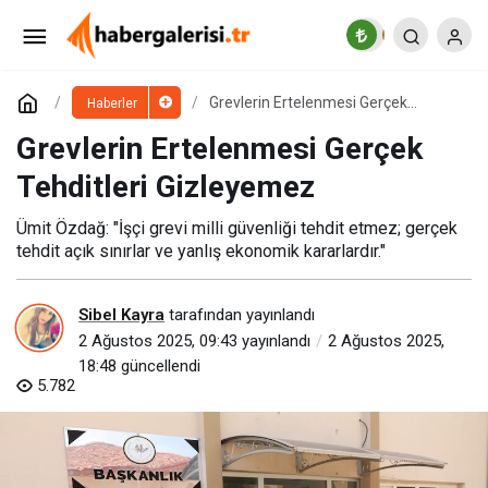
CHP’li Nurten Yontar’dan Uçmakdere Yangını
Sonrası Teşekkür ve Dayanışma Mesajı
Paylaş
Yorum Yap
Grevlerin Ertelenmesi Gerçek
Haberler
Tehditleri Gizleyemez
Grevlerin Ertelenmesi Gerçek
Tehditleri Gizleyemez
Ümit Özdağ: "İşçi grevi milli güvenliği tehdit etmez; gerçek
tehdit açık sınırlar ve yanlış ekonomik kararlardır."
Sibel Kayra
tarafından yayınlandı
2 Ağustos 2025, 09:43
yayınlandı
2 Ağustos 2025,
18:48
güncellendi
5.782