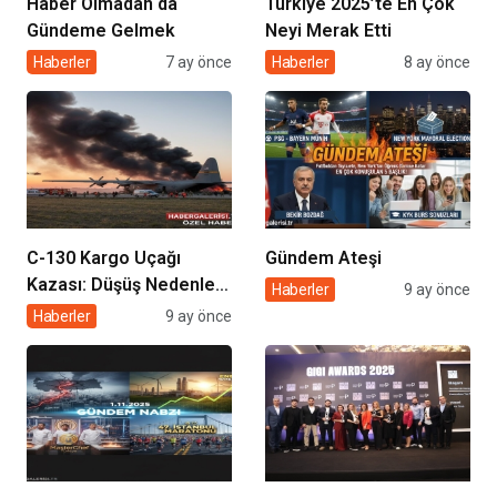
Haber Olmadan da
Türkiye 2025’te En Çok
Gündeme Gelmek
Neyi Merak Etti
Haberler
7 ay önce
Haberler
8 ay önce
C-130 Kargo Uçağı
Gündem Ateşi
Kazası: Düşüş Nedenleri
Haberler
9 ay önce
ve Sonuçları
Haberler
9 ay önce