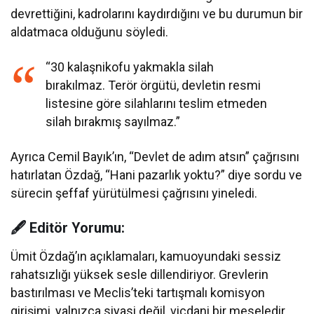
devrettiğini, kadrolarını kaydırdığını ve bu durumun bir
aldatmaca olduğunu söyledi.
“30 kalaşnikofu yakmakla silah
bırakılmaz. Terör örgütü, devletin resmi
listesine göre silahlarını teslim etmeden
silah bırakmış sayılmaz.”
Ayrıca Cemil Bayık’ın, “Devlet de adım atsın” çağrısını
hatırlatan Özdağ, “Hani pazarlık yoktu?” diye sordu ve
sürecin şeffaf yürütülmesi çağrısını yineledi.
🖋️ Editör Yorumu:
Ümit Özdağ’ın açıklamaları, kamuoyundaki sessiz
rahatsızlığı yüksek sesle dillendiriyor. Grevlerin
bastırılması ve Meclis’teki tartışmalı komisyon
girişimi, yalnızca siyasi değil, vicdani bir meseledir.