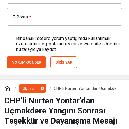
E-Posta
*
Bir dahaki sefere yorum yaptığımda kullanılmak
üzere adımı, e-posta adresimi ve web site adresimi
bu tarayıcıya kaydet.
YORUM GÖNDER
GIRIŞ YAP
CHP’li Nurten Yontar’dan Uçmakdere
Siyaset
Yangını Sonrası Teşekkür ve
Dayanışma Mesajı
CHP’li Nurten Yontar’dan
Uçmakdere Yangını Sonrası
Teşekkür ve Dayanışma Mesajı