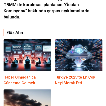
TBMM’de kurulması planlanan “Öcalan
Komisyonu” hakkında çarpıcı açıklamalarda
bulundu.
Göz Atın
Haber Olmadan da
Türkiye 2025’te En Çok
Gündeme Gelmek
Neyi Merak Etti