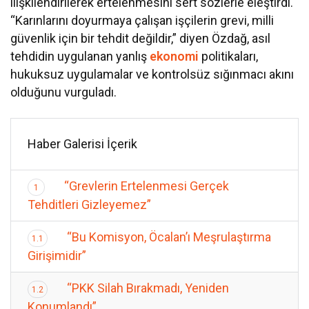
ilişkilendirilerek ertelenmesini sert sözlerle eleştirdi.
“Karınlarını doyurmaya çalışan işçilerin grevi, milli
güvenlik için bir tehdit değildir,” diyen Özdağ, asıl
tehdidin uygulanan yanlış
ekonomi
politikaları,
hukuksuz uygulamalar ve kontrolsüz sığınmacı akını
olduğunu vurguladı.
Haber Galerisi İçerik
“Grevlerin Ertelenmesi Gerçek
1
Tehditleri Gizleyemez”
“Bu Komisyon, Öcalan’ı Meşrulaştırma
1.1
Girişimidir”
“PKK Silah Bırakmadı, Yeniden
1.2
Konumlandı”