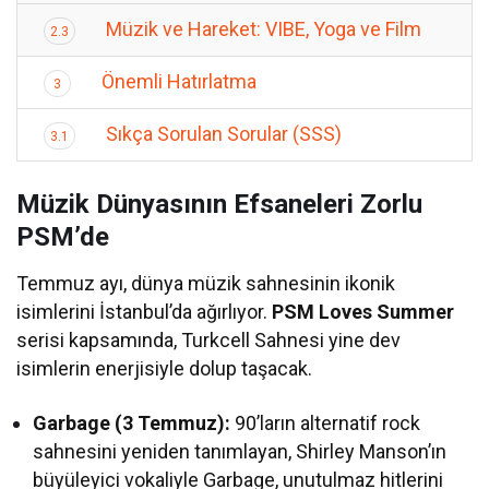
Müzik ve Hareket: VIBE, Yoga ve Film
2.3
Önemli Hatırlatma
3
Sıkça Sorulan Sorular (SSS)
3.1
Müzik Dünyasının Efsaneleri Zorlu
PSM’de
Temmuz ayı, dünya müzik sahnesinin ikonik
isimlerini İstanbul’da ağırlıyor.
PSM Loves Summer
serisi kapsamında, Turkcell Sahnesi yine dev
isimlerin enerjisiyle dolup taşacak.
Garbage (3 Temmuz):
90’ların alternatif rock
sahnesini yeniden tanımlayan, Shirley Manson’ın
büyüleyici vokaliyle Garbage, unutulmaz hitlerini