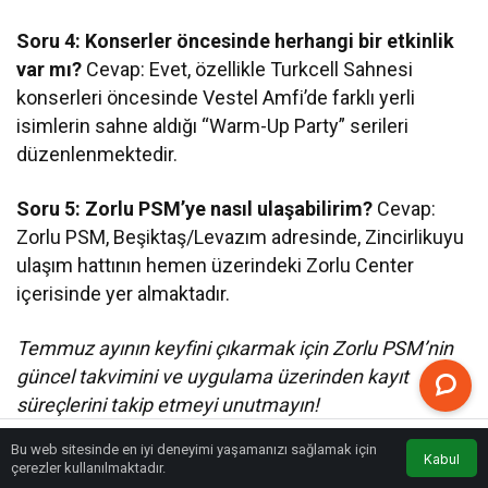
Soru 4: Konserler öncesinde herhangi bir etkinlik
var mı?
Cevap: Evet, özellikle Turkcell Sahnesi
konserleri öncesinde Vestel Amfi’de farklı yerli
isimlerin sahne aldığı “Warm-Up Party” serileri
düzenlenmektedir.
Soru 5: Zorlu PSM’ye nasıl ulaşabilirim?
Cevap:
Zorlu PSM, Beşiktaş/Levazım adresinde, Zincirlikuyu
ulaşım hattının hemen üzerindeki Zorlu Center
içerisinde yer almaktadır.
Temmuz ayının keyfini çıkarmak için Zorlu PSM’nin
güncel takvimini ve uygulama üzerinden kayıt
süreçlerini takip etmeyi unutmayın!
Bu web sitesinde en iyi deneyimi yaşamanızı sağlamak için
Kabul
Anasayfa
Akış
Eczaneler
Trafik
çerezler kullanılmaktadır.