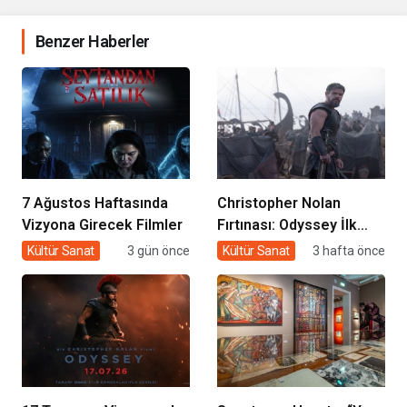
Benzer Haberler
7 Ağustos Haftasında
Christopher Nolan
Vizyona Girecek Filmler
Fırtınası: Odyssey İlk
Hafta Sonunda Gişeyi
Kültür Sanat
3 gün önce
Kültür Sanat
3 hafta önce
Salladı!