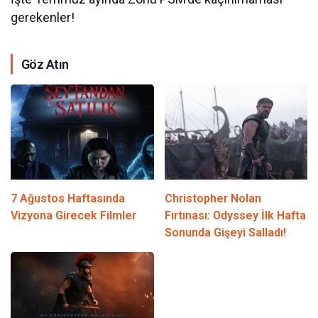
gerekenler!
Göz Atın
7 Ağustos Haftasında
Christopher Nolan
Vizyona Girecek Filmler
Fırtınası: Odyssey İlk Hafta
Sonunda Gişeyi Salladı!