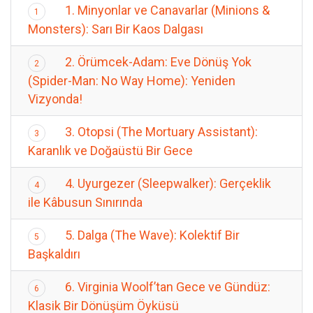
1. Minyonlar ve Canavarlar (Minions &
1
Monsters): Sarı Bir Kaos Dalgası
2. Örümcek-Adam: Eve Dönüş Yok
2
(Spider-Man: No Way Home): Yeniden
Vizyonda!
3. Otopsi (The Mortuary Assistant):
3
Karanlık ve Doğaüstü Bir Gece
4. Uyurgezer (Sleepwalker): Gerçeklik
4
ile Kâbusun Sınırında
5. Dalga (The Wave): Kolektif Bir
5
Başkaldırı
6. Virginia Woolf’tan Gece ve Gündüz:
6
Klasik Bir Dönüşüm Öyküsü