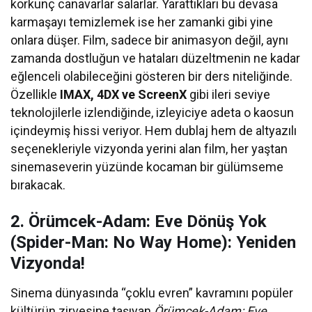
korkunç canavarlar salarlar. Yarattıkları bu devasa
karmaşayı temizlemek ise her zamanki gibi yine
onlara düşer. Film, sadece bir animasyon değil, aynı
zamanda dostluğun ve hataları düzeltmenin ne kadar
eğlenceli olabileceğini gösteren bir ders niteliğinde.
Özellikle
IMAX, 4DX ve ScreenX
gibi ileri seviye
teknolojilerle izlendiğinde, izleyiciye adeta o kaosun
içindeymiş hissi veriyor. Hem dublaj hem de altyazılı
seçenekleriyle vizyonda yerini alan film, her yaştan
sinemaseverin yüzünde kocaman bir gülümseme
bırakacak.
2. Örümcek-Adam: Eve Dönüş Yok
(Spider-Man: No Way Home): Yeniden
Vizyonda!
Sinema dünyasında “çoklu evren” kavramını popüler
kültürün zirvesine taşıyan
Örümcek-Adam: Eve