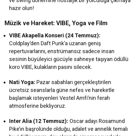
ve swing dönemine nostaljik bir yolculuğa çıkmaya
hazır olun!
Müzik ve Hareket: VIBE, Yoga ve Film
VIBE Akapella Konseri (24 Temmuz):
Coldplay’den Daft Punk’a uzanan geniş
repertuvarlarını, enstrümansız sadece insan
sesinin büyüleyici gücüyle sahneye taşıyan ödüllü
koro VIBE, kulakların pasını silecek.
Nati Yoga:
Pazar sabahları gerçekleştirilen
ücretsiz seanslarla güne nefes ve hareketle
başlamak isteyenleri Vestel Amfi’nin ferah
atmosferine bekliyoruz.
Inter Alia (12 Temmuz):
Oscar adayı Rosamund
Pike’ın başrolünde olduğu, adalet ve annelik temalı