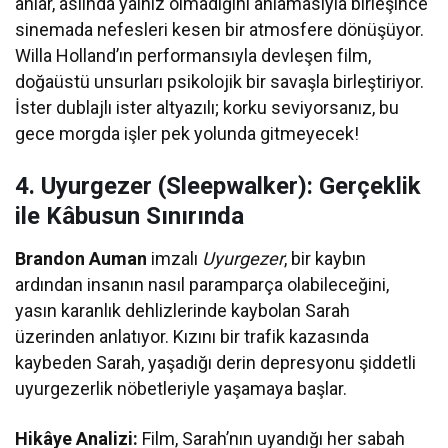
anlar, aslında yalnız olmadığını anlamasıyla birleşince
sinemada nefesleri kesen bir atmosfere dönüşüyor.
Willa Holland’ın performansıyla devleşen film,
doğaüstü unsurları psikolojik bir savaşla birleştiriyor.
İster dublajlı ister altyazılı; korku seviyorsanız, bu
gece morgda işler pek yolunda gitmeyecek!
4. Uyurgezer (Sleepwalker): Gerçeklik
ile Kâbusun Sınırında
Brandon Auman
imzalı
Uyurgezer
, bir kaybın
ardından insanın nasıl paramparça olabileceğini,
yasın karanlık dehlizlerinde kaybolan Sarah
üzerinden anlatıyor. Kızını bir trafik kazasında
kaybeden Sarah, yaşadığı derin depresyonu şiddetli
uyurgezerlik nöbetleriyle yaşamaya başlar.
Hikâye Analizi:
Film, Sarah’nın uyandığı her sabah