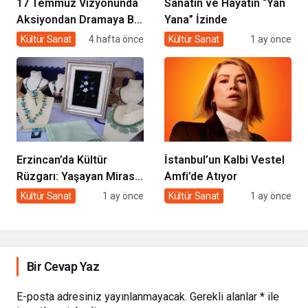
17 Temmuz Vizyonunda
Sanatın ve Hayatın “Yan
Aksiyondan Dramaya Bir
Yana” İzinde
Yolculuk
Kültür Sanat
4 hafta önce
Kültür Sanat
1 ay önce
Erzincan’da Kültür
İstanbul’un Kalbi Vestel
Rüzgarı: Yaşayan Miras
Amfi’de Atıyor
Şöleni Şehre İz Bıraktı
Kültür Sanat
1 ay önce
Kültür Sanat
1 ay önce
Bir Cevap Yaz
E-posta adresiniz yayınlanmayacak.
Gerekli alanlar
*
ile