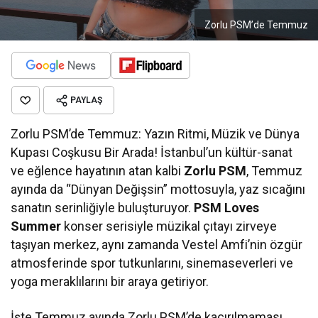
Zorlu PSM’de Temmuz
PAYLAŞ
Zorlu PSM’de Temmuz: Yazın Ritmi, Müzik ve Dünya
Kupası Coşkusu Bir Arada! İstanbul’un kültür-sanat
ve eğlence hayatının atan kalbi
Zorlu PSM
, Temmuz
ayında da “Dünyan Değişsin” mottosuyla, yaz sıcağını
sanatın serinliğiyle buluşturuyor.
PSM Loves
Summer
konser serisiyle müzikal çıtayı zirveye
taşıyan merkez, aynı zamanda Vestel Amfi’nin özgür
atmosferinde spor tutkunlarını, sinemaseverleri ve
yoga meraklılarını bir araya getiriyor.
İşte Temmuz ayında Zorlu PSM’de kaçırılmaması