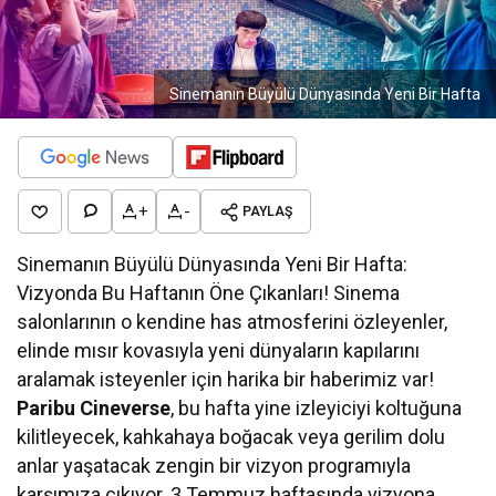
Sinemanın Büyülü Dünyasında Yeni Bir Hafta
+
-
PAYLAŞ
Sinemanın Büyülü Dünyasında Yeni Bir Hafta:
Vizyonda Bu Haftanın Öne Çıkanları! Sinema
salonlarının o kendine has atmosferini özleyenler,
elinde mısır kovasıyla yeni dünyaların kapılarını
aralamak isteyenler için harika bir haberimiz var!
Paribu Cineverse
, bu hafta yine izleyiciyi koltuğuna
kilitleyecek, kahkahaya boğacak veya gerilim dolu
anlar yaşatacak zengin bir vizyon programıyla
karşımıza çıkıyor. 3 Temmuz haftasında vizyona