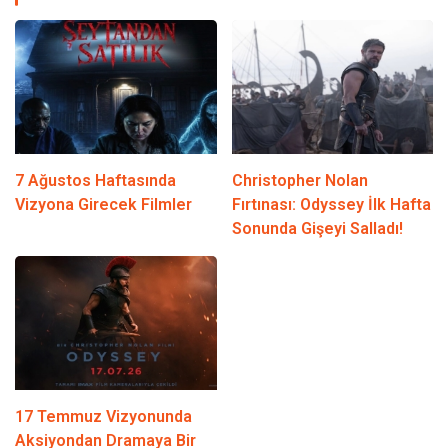
7 Ağustos Haftasında
Christopher Nolan
Vizyona Girecek Filmler
Fırtınası: Odyssey İlk Hafta
Sonunda Gişeyi Salladı!
17 Temmuz Vizyonunda
Aksiyondan Dramaya Bir