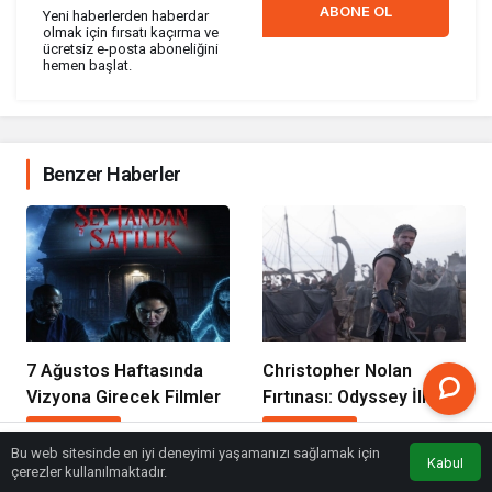
ABONE OL
Yeni haberlerden haberdar
olmak için fırsatı kaçırma ve
ücretsiz e-posta aboneliğini
hemen başlat.
Benzer Haberler
7 Ağustos Haftasında
Christopher Nolan
Vizyona Girecek Filmler
Fırtınası: Odyssey İlk
Hafta Sonunda Gişeyi
Kültür Sanat
18 saat önce
Kültür Sanat
2 hafta önce
Salladı!
Bu web sitesinde en iyi deneyimi yaşamanızı sağlamak için
Kabul
Anasayfa
Akış
Eczaneler
Trafik
çerezler kullanılmaktadır.