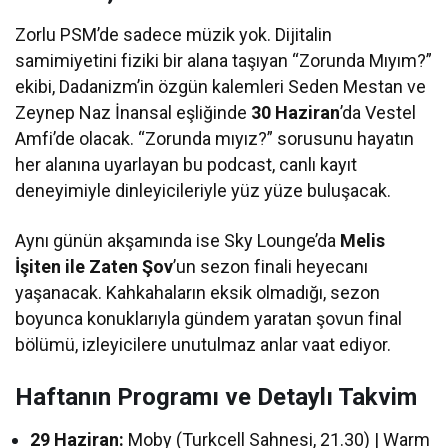
Zorlu PSM’de sadece müzik yok. Dijitalin
samimiyetini fiziki bir alana taşıyan “Zorunda Mıyım?”
ekibi, Dadanizm’in özgün kalemleri Seden Mestan ve
Zeynep Naz İnansal eşliğinde
30 Haziran
’da Vestel
Amfi’de olacak. “Zorunda mıyız?” sorusunu hayatın
her alanına uyarlayan bu podcast, canlı kayıt
deneyimiyle dinleyicileriyle yüz yüze buluşacak.
Aynı günün akşamında ise Sky Lounge’da
Melis
İşiten ile Zaten Şov
’un sezon finali heyecanı
yaşanacak. Kahkahaların eksik olmadığı, sezon
boyunca konuklarıyla gündem yaratan şovun final
bölümü, izleyicilere unutulmaz anlar vaat ediyor.
Haftanın Programı ve Detaylı Takvim
29 Haziran:
Moby (Turkcell Sahnesi, 21.30) | Warm