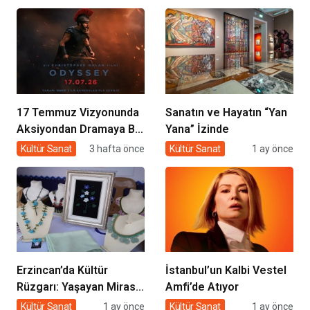
Salladı!
17 Temmuz Vizyonunda
Sanatın ve Hayatın “Yan
Aksiyondan Dramaya Bir
Yana” İzinde
Yolculuk
Kültür Sanat
3 hafta önce
Kültür Sanat
1 ay önce
Erzincan’da Kültür
İstanbul’un Kalbi Vestel
Rüzgarı: Yaşayan Miras
Amfi’de Atıyor
Şöleni Şehre İz Bıraktı
Kültür Sanat
1 ay önce
Kültür Sanat
1 ay önce