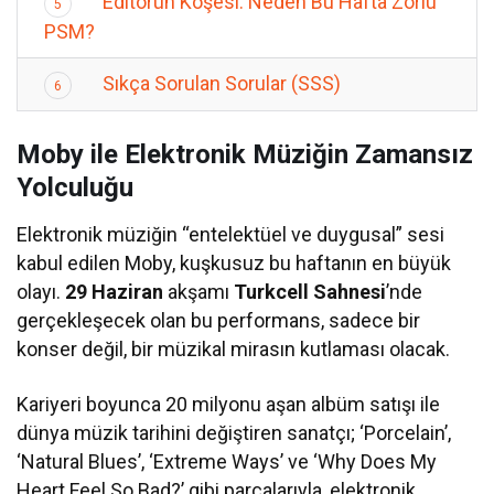
Editörün Köşesi: Neden Bu Hafta Zorlu
5
PSM?
Sıkça Sorulan Sorular (SSS)
6
Moby ile Elektronik Müziğin Zamansız
Yolculuğu
Elektronik müziğin “entelektüel ve duygusal” sesi
kabul edilen Moby, kuşkusuz bu haftanın en büyük
olayı.
29 Haziran
akşamı
Turkcell Sahnesi
’nde
gerçekleşecek olan bu performans, sadece bir
konser değil, bir müzikal mirasın kutlaması olacak.
Kariyeri boyunca 20 milyonu aşan albüm satışı ile
dünya müzik tarihini değiştiren sanatçı; ‘Porcelain’,
‘Natural Blues’, ‘Extreme Ways’ ve ‘Why Does My
Heart Feel So Bad?’ gibi parçalarıyla, elektronik