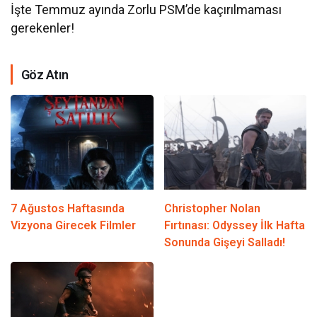
İşte Temmuz ayında Zorlu PSM’de kaçırılmaması
gerekenler!
Göz Atın
7 Ağustos Haftasında
Christopher Nolan
Vizyona Girecek Filmler
Fırtınası: Odyssey İlk Hafta
Sonunda Gişeyi Salladı!