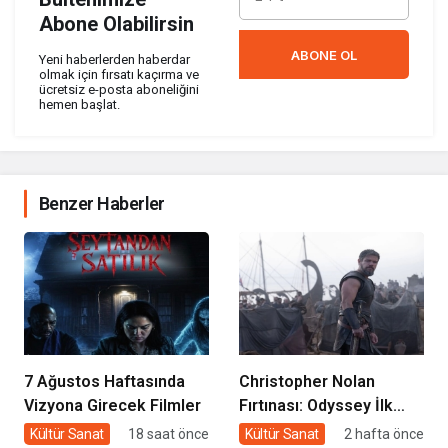
Abone Olabilirsin
ABONE OL
Yeni haberlerden haberdar
olmak için fırsatı kaçırma ve
ücretsiz e-posta aboneliğini
hemen başlat.
Benzer Haberler
7 Ağustos Haftasında
Christopher Nolan
Vizyona Girecek Filmler
Fırtınası: Odyssey İlk
Hafta Sonunda Gişeyi
Kültür Sanat
18 saat önce
Kültür Sanat
2 hafta önce