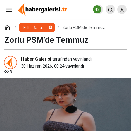
Zorlu PSM’de Haftanın Yıldızları (29 Haziran – 5
Temmuz)
Paylaş
Yorum Yap
Zorlu PSM’de Temmuz
Kültür Sanat
Zorlu PSM’de Temmuz
Haber Galerisi
tarafından yayınlandı
30 Haziran 2026, 00:24
yayınlandı
9