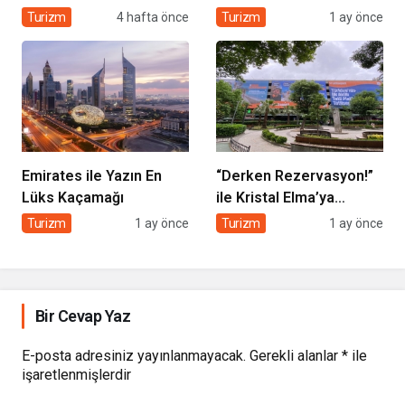
Dönem
Turizm
4 hafta önce
Turizm
1 ay önce
Emirates ile Yazın En
“Derken Rezervasyon!”
Lüks Kaçamağı
ile Kristal Elma’ya
Uzanan Başarı Hikâyesi
Turizm
1 ay önce
Turizm
1 ay önce
Bir Cevap Yaz
E-posta adresiniz yayınlanmayacak.
Gerekli alanlar
*
ile
işaretlenmişlerdir