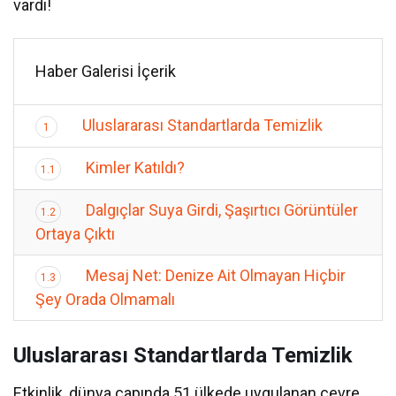
vardı!
Haber Galerisi İçerik
Uluslararası Standartlarda Temizlik
1
Kimler Katıldı?
1.1
Dalgıçlar Suya Girdi, Şaşırtıcı Görüntüler
1.2
Ortaya Çıktı
Mesaj Net: Denize Ait Olmayan Hiçbir
1.3
Şey Orada Olmamalı
Uluslararası Standartlarda Temizlik
Etkinlik, dünya çapında 51 ülkede uygulanan çevre