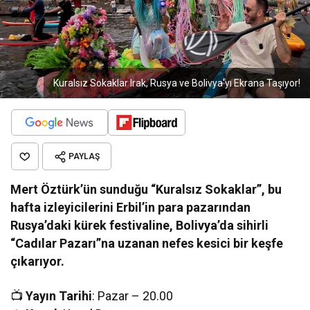
Kuralsız Sokaklar Irak, Rusya ve Bolivya'yı Ekrana Taşıyor!
PAYLAŞ
Mert Öztürk’ün sunduğu “Kuralsız Sokaklar”, bu
hafta izleyicilerini Erbil’in para pazarından
Rusya’daki kürek festivaline, Bolivya’da sihirli
“Cadılar Pazarı”na uzanan nefes kesici bir keşfe
çıkarıyor.
📺
Yayın Tarihi
: Pazar – 20.00