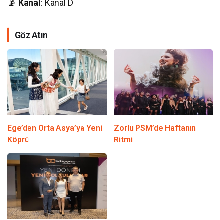
📡
Kanal
: Kanal D
Göz Atın
Ege’den Orta Asya’ya Yeni
Zorlu PSM’de Haftanın
Köprü
Ritmi