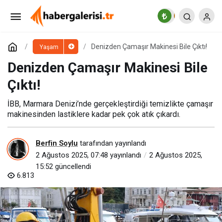
Kuralsız Sokaklar Irak, Rusya ve Bolivya’yı
Ekrana Taşıyor!
Paylaş
Yorum Yap
Denizden Çamaşır Makinesi Bile Çıktı!
Yaşam
Denizden Çamaşır Makinesi Bile
Çıktı!
İBB, Marmara Denizi’nde gerçekleştirdiği temizlikte çamaşır
makinesinden lastiklere kadar pek çok atık çıkardı.
Berfin Soylu
tarafından yayınlandı
2 Ağustos 2025, 07:48
yayınlandı
2 Ağustos 2025,
15:52
güncellendi
6.813