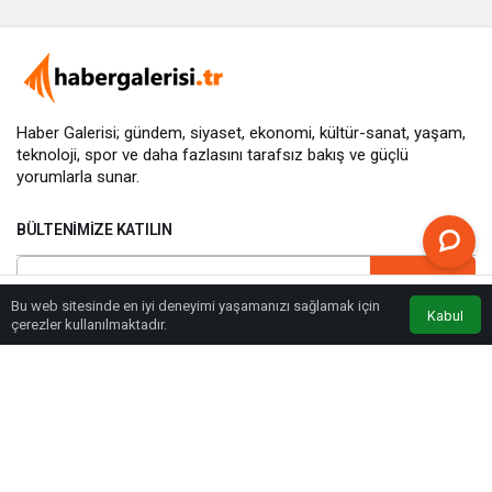
Haber Galerisi; gündem, siyaset, ekonomi, kültür-sanat, yaşam,
teknoloji, spor ve daha fazlasını
tarafsız bakış
ve güçlü
yorumlarla sunar.
BÜLTENIMIZE KATILIN
ABONE OL
Bu web sitesinde en iyi deneyimi yaşamanızı sağlamak için
Kabul
Anasayfa
Akış
Eczaneler
Trafik
çerezler kullanılmaktadır.
Hemen ücretsiz üye olun ve yeni güncellemelerden haberdar olan ilk kişi
olun.
© Telif Hakkı 22.07.2025, Tüm Hakları Saklıdır “Tarafsız Bakış,
Güçlü Yorum.”
Yazarlarımız
Künye
Hakkımızda
Hesabım
Gizlilik Politikası
İletişim