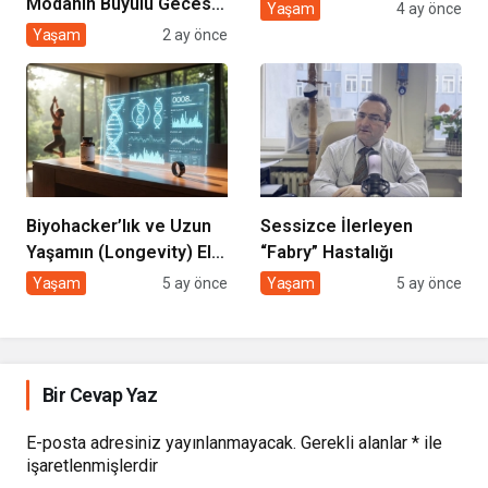
Modanın Büyülü Gecesi:
Yaşam
4 ay önce
Cihan Nacar Defilesi
Yaşam
2 ay önce
Biyohacker’lık ve Uzun
Sessizce İlerleyen
Yaşamın (Longevity) El
“Fabry” Hastalığı
Kitabı
Yaşam
5 ay önce
Yaşam
5 ay önce
Bir Cevap Yaz
E-posta adresiniz yayınlanmayacak.
Gerekli alanlar
*
ile
işaretlenmişlerdir