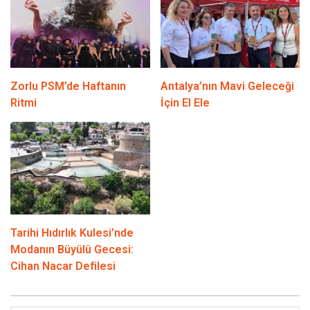
Zorlu PSM’de Haftanın
Antalya’nın Mavi Geleceği
Ritmi
İçin El Ele
Tarihi Hıdırlık Kulesi’nde
Modanın Büyülü Gecesi:
Cihan Nacar Defilesi