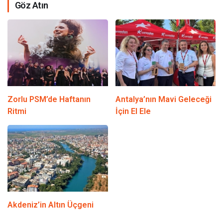
Göz Atın
Zorlu PSM’de Haftanın
Antalya’nın Mavi Geleceği
Ritmi
İçin El Ele
Akdeniz’in Altın Üçgeni