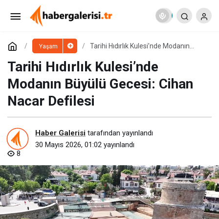
Biyohacker’lık ve Uzun Yaşamın (Longevity) El
Kitabı
Paylaş
Yorum Yap
Tarihi Hıdırlık Kulesi’nde Modanın
Yaşam
Büyülü Gecesi: Cihan Nacar Defilesi
Tarihi Hıdırlık Kulesi’nde
Modanın Büyülü Gecesi: Cihan
Nacar Defilesi
Haber Galerisi
tarafından yayınlandı
30 Mayıs 2026, 01:02
yayınlandı
8