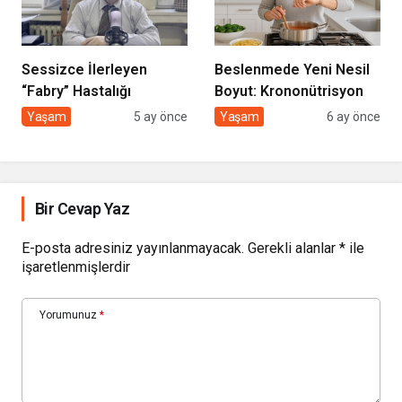
Sessizce İlerleyen
Beslenmede Yeni Nesil
“Fabry” Hastalığı
Boyut: Krononütrisyon
Yaşam
5 ay önce
Yaşam
6 ay önce
Bir Cevap Yaz
E-posta adresiniz yayınlanmayacak.
Gerekli alanlar
*
ile
işaretlenmişlerdir
Yorumunuz
*