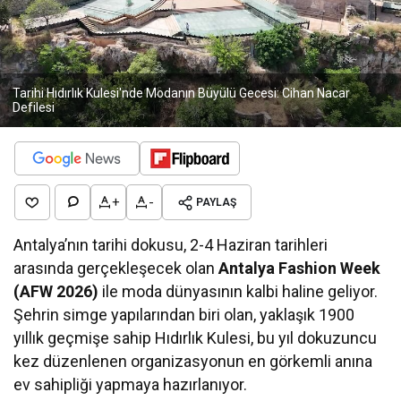
Tarihi Hıdırlık Kulesi'nde Modanın Büyülü Gecesi: Cihan Nacar
Defilesi
+
-
PAYLAŞ
Antalya’nın tarihi dokusu, 2-4 Haziran tarihleri
arasında gerçekleşecek olan
Antalya Fashion Week
(AFW 2026)
ile moda dünyasının kalbi haline geliyor.
Şehrin simge yapılarından biri olan, yaklaşık 1900
yıllık geçmişe sahip Hıdırlık Kulesi, bu yıl dokuzuncu
kez düzenlenen organizasyonun en görkemli anına
ev sahipliği yapmaya hazırlanıyor.