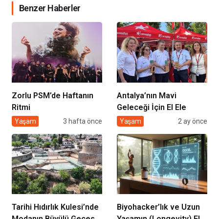
Benzer Haberler
Zorlu PSM’de Haftanın
Antalya’nın Mavi
Ritmi
Geleceği İçin El Ele
Yaşam
3 hafta önce
Yaşam
2 ay önce
Tarihi Hıdırlık Kulesi’nde
Biyohacker’lık ve Uzun
Modanın Büyülü Gecesi:
Yaşamın (Longevity) El