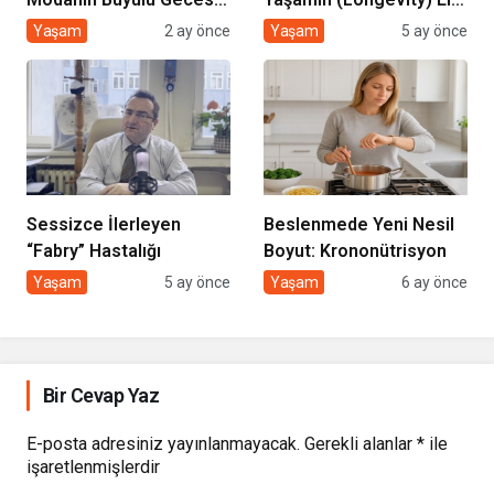
Cihan Nacar Defilesi
Kitabı
Yaşam
2 ay önce
Yaşam
5 ay önce
Sessizce İlerleyen
Beslenmede Yeni Nesil
“Fabry” Hastalığı
Boyut: Krononütrisyon
Yaşam
5 ay önce
Yaşam
6 ay önce
Bir Cevap Yaz
E-posta adresiniz yayınlanmayacak.
Gerekli alanlar
*
ile
işaretlenmişlerdir