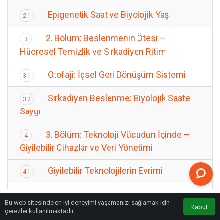
Epigenetik Saat ve Biyolojik Yaş
2.1
2. Bölüm: Beslenmenin Ötesi –
3
Hücresel Temizlik ve Sirkadiyen Ritim
Otofaji: İçsel Geri Dönüşüm Sistemi
3.1
Sirkadiyen Beslenme: Biyolojik Saate
3.2
Saygı
3. Bölüm: Teknoloji Vücudun İçinde –
4
Giyilebilir Cihazlar ve Veri Yönetimi
Giyilebilir Teknolojilerin Evrimi
4.1
4. Bölüm: Zihin Hackleme –
5
Bu web sitesinde en iyi deneyimi yaşamanızı sağlamak için
Nöroplastisite ve DNA Üzerindeki Etki
Kabul
Anasayfa
Akış
Eczaneler
Trafik
çerezler kullanılmaktadır.