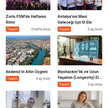
Zorlu PSM’de Haftanın
Antalya’nın Mavi
Ritmi
Geleceği İçin El Ele
Yaşam
3 hafta önce
Yaşam
2 ay önce
Akdeniz’in Altın Üçgeni
Biyohacker’lık ve Uzun
Yaşamın (Longevity) El
Yaşam
4 ay önce
Kitabı
Yaşam
5 ay önce