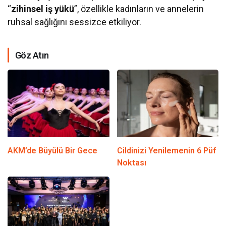
“
zihinsel iş yükü
”, özellikle kadınların ve annelerin
ruhsal sağlığını sessizce etkiliyor.
Göz Atın
AKM’de Büyülü Bir Gece
Cildinizi Yenilemenin 6 Püf
Noktası