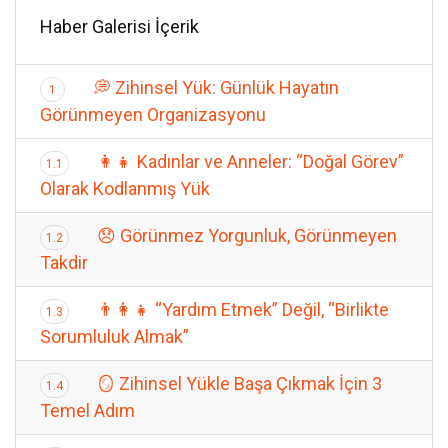
Haber Galerisi İçerik
💭 Zihinsel Yük: Günlük Hayatın
1
Görünmeyen Organizasyonu
👩‍👧 Kadınlar ve Anneler: “Doğal Görev”
1.1
Olarak Kodlanmış Yük
😞 Görünmez Yorgunluk, Görünmeyen
1.2
Takdir
👨‍👩‍👧 “Yardım Etmek” Değil, “Birlikte
1.3
Sorumluluk Almak”
🪞 Zihinsel Yükle Başa Çıkmak İçin 3
1.4
Temel Adım