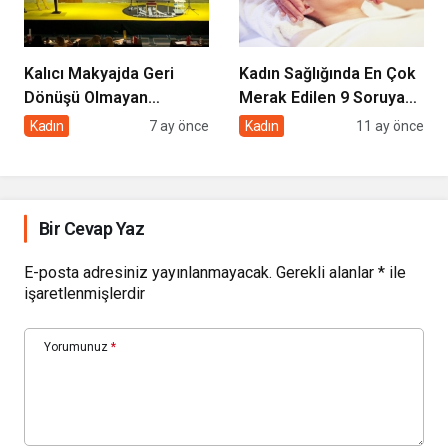
Kalıcı Makyajda Geri
Kadın Sağlığında En Çok
Dönüşü Olmayan
Merak Edilen 9 Soruya
Hatalara Dikkat
Uzmanından Yanıtlar
Kadın
7 ay önce
Kadın
11 ay önce
Bir Cevap Yaz
E-posta adresiniz yayınlanmayacak.
Gerekli alanlar
*
ile
işaretlenmişlerdir
Yorumunuz
*