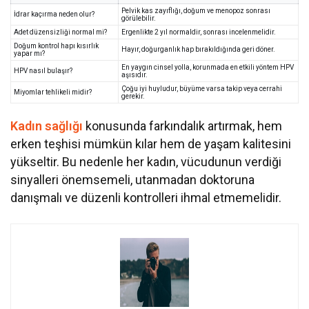
Pelvik kas zayıflığı, doğum ve menopoz sonrası
İdrar kaçırma neden olur?
görülebilir.
Adet düzensizliği normal mi?
Ergenlikte 2 yıl normaldir, sonrası incelenmelidir.
Doğum kontrol hapı kısırlık
Hayır, doğurganlık hap bırakıldığında geri döner.
yapar mı?
En yaygın cinsel yolla, korunmada en etkili yöntem HPV
HPV nasıl bulaşır?
aşısıdır.
Çoğu iyi huyludur, büyüme varsa takip veya cerrahi
Miyomlar tehlikeli midir?
gerekir.
Kadın sağlığı
konusunda farkındalık artırmak, hem
erken teşhisi mümkün kılar hem de yaşam kalitesini
yükseltir. Bu nedenle her kadın, vücudunun verdiği
sinyalleri önemsemeli, utanmadan doktoruna
danışmalı ve düzenli kontrolleri ihmal etmemelidir.