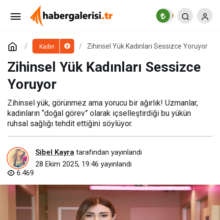
Kadın Sağlığında En Çok Merak Edilen 9 Soruya
Uzmanından Yanıtlar
Paylaş
Yorum Yap
Zihinsel Yük Kadınları Sessizce Yoruyor
Kadın
Zihinsel Yük Kadınları Sessizce
Yoruyor
Zihinsel yük, görünmez ama yorucu bir ağırlık! Uzmanlar,
kadınların “doğal görev” olarak içselleştirdiği bu yükün
ruhsal sağlığı tehdit ettiğini söylüyor.
Sibel Kayra
tarafından yayınlandı
28 Ekim 2025, 19:46
yayınlandı
6.469