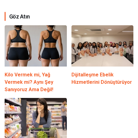
Göz Atın
Kilo Vermek mi, Yağ
Dijitalleşme Ebelik
Vermek mi? Aynı Şey
Hizmetlerini Dönüştürüyor
Sanıyoruz Ama Değil!