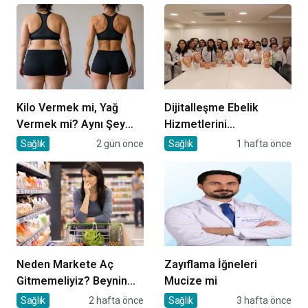
Kilo Vermek mi, Yağ
Dijitalleşme Ebelik
Vermek mi? Aynı Şey
Hizmetlerini
Sanıyoruz Ama Değil!
Dönüştürüyor
Sağlık
2 gün önce
Sağlık
1 hafta önce
Neden Markete Aç
Zayıflama İğneleri
Gitmemeliyiz? Beynin
Mucize mi
Satın Alma Psikolojisi
Sağlık
2 hafta önce
Sağlık
3 hafta önce