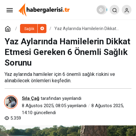
Kadın Arıcılar Arı Sütü Üretiminde Rekor
Verimle Öne Çıkıyor
Paylaş
Yorum Yap
Yaz Aylarında Hamilelerin Dikkat
Sağlık
Etmesi Gereken 6 Önemli Sağlık
Sorunu
Yaz Aylarında Hamilelerin Dikkat
Etmesi Gereken 6 Önemli Sağlık
Sorunu
Yaz aylarında hamileler için 6 önemli sağlık riskini ve
alınabilecek önlemleri keşfedin.
Sıla Çağ
tarafından yayınlandı
8 Ağustos 2025, 08:05
yayınlandı
8 Ağustos 2025,
14:10
güncellendi
5.359