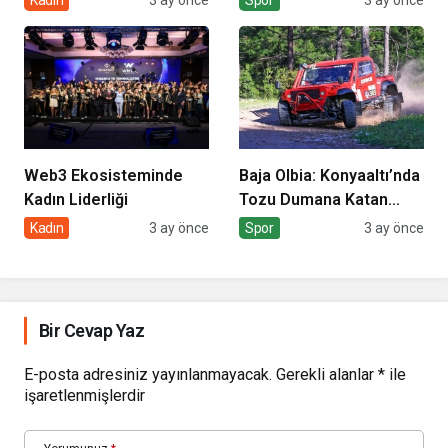
Web3 Ekosisteminde
Baja Olbia: Konyaaltı’nda
Kadın Liderliği
Tozu Dumana Katan
Mücadele
Kadın
3 ay önce
Spor
3 ay önce
Bir Cevap Yaz
E-posta adresiniz yayınlanmayacak.
Gerekli alanlar
*
ile
işaretlenmişlerdir