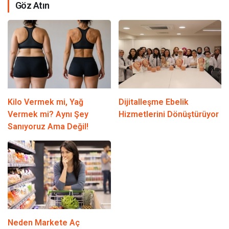
Göz Atın
Kilo Vermek mi, Yağ
Dijitalleşme Ebelik
Vermek mi? Aynı Şey
Hizmetlerini Dönüştürüyor
Sanıyoruz Ama Değil!
Neden Markete Aç