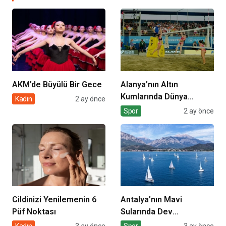
AKM’de Büyülü Bir Gece
Alanya’nın Altın
Kumlarında Dünya
Kadın
2 ay önce
Sahnesi
Spor
2 ay önce
Cildinizi Yenilemenin 6
Antalya’nın Mavi
Püf Noktası
Sularında Dev
Organizasyon
Kadın
3 ay önce
Spor
3 ay önce