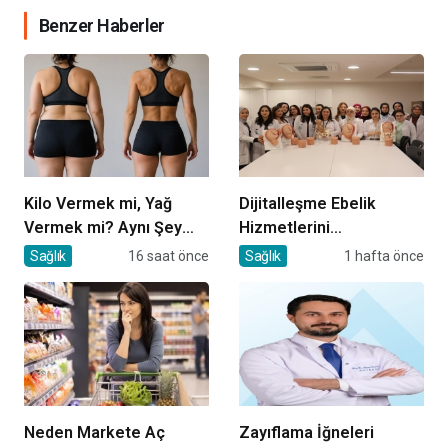
Benzer Haberler
Kilo Vermek mi, Yağ
Dijitalleşme Ebelik
Vermek mi? Aynı Şey
Hizmetlerini
Sanıyoruz Ama Değil!
Dönüştürüyor
Sağlık
16 saat önce
Sağlık
1 hafta önce
Neden Markete Aç
Zayıflama İğneleri