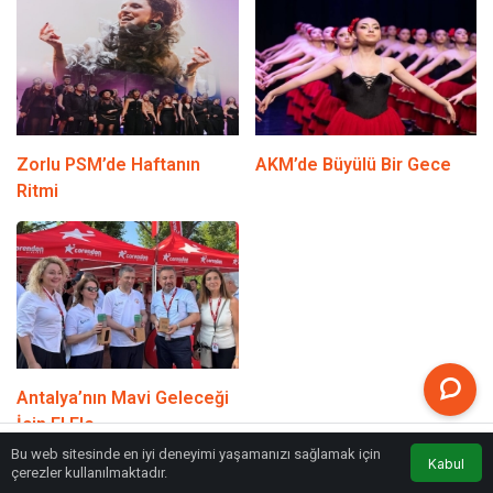
Zorlu PSM’de Haftanın
AKM’de Büyülü Bir Gece
Ritmi
Antalya’nın Mavi Geleceği
İçin El Ele
Bu web sitesinde en iyi deneyimi yaşamanızı sağlamak için
Kabul
Anasayfa
Akış
Eczaneler
Trafik
çerezler kullanılmaktadır.
Kadınların Katkısıyla Arı Sütü Üretimi Zirvede