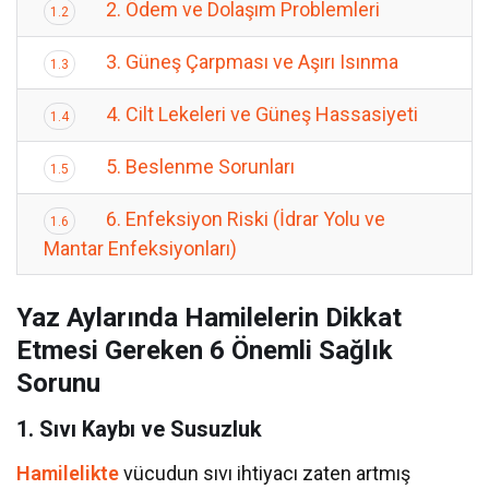
2. Ödem ve Dolaşım Problemleri
1.2
3. Güneş Çarpması ve Aşırı Isınma
1.3
4. Cilt Lekeleri ve Güneş Hassasiyeti
1.4
5. Beslenme Sorunları
1.5
6. Enfeksiyon Riski (İdrar Yolu ve
1.6
Mantar Enfeksiyonları)
Yaz Aylarında Hamilelerin Dikkat
Etmesi Gereken 6 Önemli Sağlık
Sorunu
1. Sıvı Kaybı ve Susuzluk
Hamilelikte
vücudun sıvı ihtiyacı zaten artmış