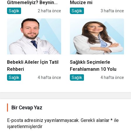
Gitmemeliyiz? Beynin
Mucize mi
Satın Alma Psikolojisi
Sağlık
2 hafta önce
Sağlık
3 hafta önce
Bebekli Aileler İçin Tatil
Sağlıklı Seçimlerle
Rehberi
Ferahlamanın 10 Yolu
Sağlık
4 hafta önce
Sağlık
4 hafta önce
Bir Cevap Yaz
E-posta adresiniz yayınlanmayacak.
Gerekli alanlar
*
ile
işaretlenmişlerdir