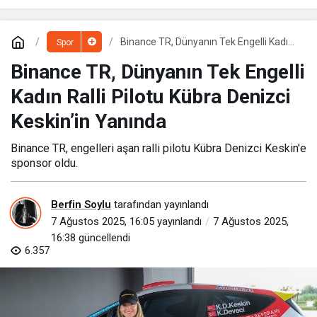
Binance TR, Dünyanın Tek Engelli Kadın
Spor
Ralli Pilotu Kübra Denizci Keskin’in
Yanında
Binance TR, Dünyanın Tek Engelli
Kadın Ralli Pilotu Kübra Denizci
Keskin’in Yanında
Binance TR, engelleri aşan ralli pilotu Kübra Denizci Keskin'e
sponsor oldu.
Berfin Soylu
tarafından yayınlandı
7 Ağustos 2025, 16:05
yayınlandı
7 Ağustos 2025,
16:38
güncellendi
6.357