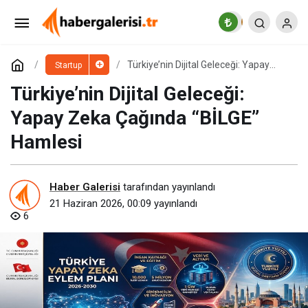
Before Friday Etkinliği İçin Geri Sayım!
Paylaş
Yorum Yap
Türkiye’nin Dijital Geleceği: Yapay
Startup
Zeka Çağında “BİLGE” Hamlesi
Türkiye’nin Dijital Geleceği:
Yapay Zeka Çağında “BİLGE”
Hamlesi
Haber Galerisi
tarafından yayınlandı
21 Haziran 2026, 00:09
yayınlandı
6