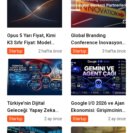
Opus 5 Yarı Fiyat, Kimi
Global Branding
K3 Sıfır Fiyat: Model
Conference İnovasyon
Artık Rekabet Avantajın
Merkezleri
Startup
2 hafta önce
Startup
3 hafta önce
Değil
Türkiye’nin Dijital
Google I/O 2026 ve Ajan
Geleceği: Yapay Zeka
Ekonomisi: Girişimcinin
Çağında “BİLGE” Hamlesi
Yeni Rakibi Arama
Startup
2 ay önce
Startup
2 ay önce
Kutusu