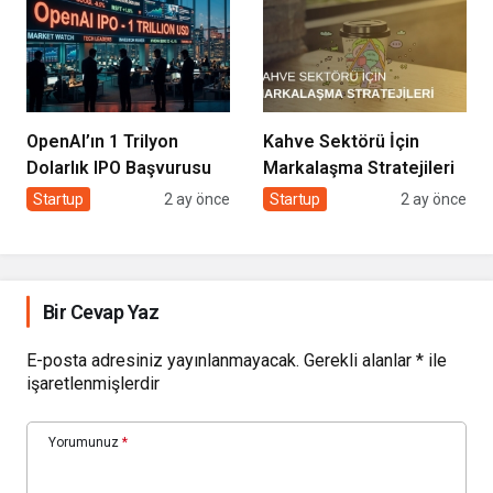
OpenAI’ın 1 Trilyon
Kahve Sektörü İçin
Dolarlık IPO Başvurusu
Markalaşma Stratejileri
Startup
2 ay önce
Startup
2 ay önce
Bir Cevap Yaz
E-posta adresiniz yayınlanmayacak.
Gerekli alanlar
*
ile
işaretlenmişlerdir
Yorumunuz
*