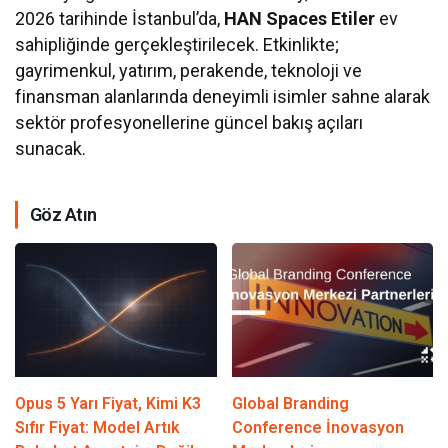
2026 tarihinde İstanbul’da,
HAN Spaces Etiler
ev
sahipliğinde gerçekleştirilecek. Etkinlikte;
gayrimenkul, yatırım, perakende, teknoloji ve
finansman alanlarında deneyimli isimler sahne alarak
sektör profesyonellerine güncel bakış açıları
sunacak.
Göz Atın
Opus 5 Yarı Fiyat, Kimi K3
Global Branding
Sıfır Fiyat: Model Artık
Conference İnovasyon