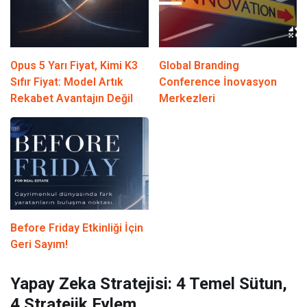
Opus 5 Yarı Fiyat, Kimi K3
Global Branding
Sıfır Fiyat: Model Artık
Conference İnovasyon
Rekabet Avantajın Değil
Merkezleri
Before Friday Etkinliği İçin
Geri Sayım!
Yapay Zeka Stratejisi: 4 Temel Sütun,
4 Stratejik Eylem