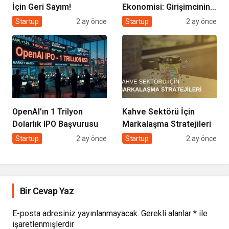
İçin Geri Sayım!
Ekonomisi: Girişimcinin
Yeni Rakibi Arama
Startup
2 ay önce
Startup
2 ay önce
Kutusu
OpenAI’ın 1 Trilyon
Kahve Sektörü İçin
Dolarlık IPO Başvurusu
Markalaşma Stratejileri
Startup
2 ay önce
Startup
2 ay önce
Bir Cevap Yaz
E-posta adresiniz yayınlanmayacak.
Gerekli alanlar
*
ile
işaretlenmişlerdir