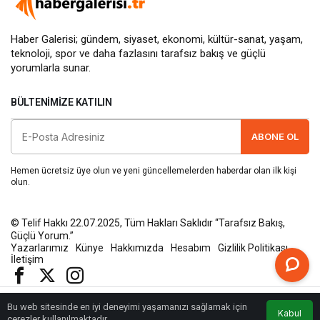
Haber Galerisi; gündem, siyaset, ekonomi, kültür-sanat, yaşam,
teknoloji, spor ve daha fazlasını
tarafsız bakış
ve güçlü
yorumlarla sunar.
BÜLTENIMIZE KATILIN
ABONE OL
Hemen ücretsiz üye olun ve yeni güncellemelerden haberdar olan ilk kişi
olun.
© Telif Hakkı 22.07.2025, Tüm Hakları Saklıdır “Tarafsız Bakış,
Güçlü Yorum.”
Yazarlarımız
Künye
Hakkımızda
Hesabım
Gizlilik Politikası
İletişim
Bu web sitesinde en iyi deneyimi yaşamanızı sağlamak için
Kabul
Anasayfa
Akış
Eczaneler
Trafik
çerezler kullanılmaktadır.