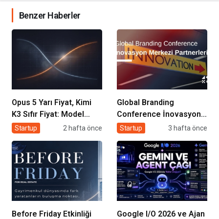
Benzer Haberler
Opus 5 Yarı Fiyat, Kimi
Global Branding
K3 Sıfır Fiyat: Model
Conference İnovasyon
Artık Rekabet Avantajın
Merkezleri
Startup
2 hafta önce
Startup
3 hafta önce
Değil
Before Friday Etkinliği
Google I/O 2026 ve Ajan