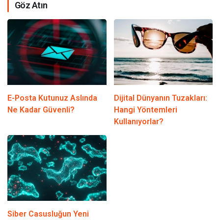
Göz Atın
E-Posta Kutunuz Aslında
Dijital Dünyanın Tuzakları:
Ne Kadar Güvenli?
Hangi Yöntemleri
Kullanıyorlar?
Siber Casusluğun Yeni