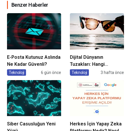
Benzer Haberler
E-Posta Kutunuz Aslında
Dijital Dünyanın
Ne Kadar Güvenli?
Tuzakları: Hangi
Yöntemleri
Teknoloji
6 gün önce
Teknoloji
3 hafta önce
Kullanıyorlar?
Siber Casusluğun Yeni
Herkes İçin Yapay Zeka
Yüzü
Platformu Nedir? Nasıl