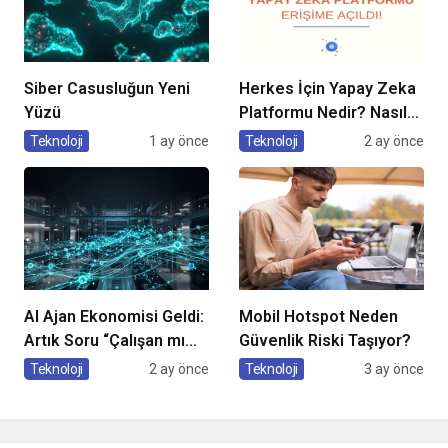
Siber Casusluğun Yeni
Herkes İçin Yapay Zeka
Yüzü
Platformu Nedir? Nasıl
Kullanılır?
Teknoloji
1 ay önce
Teknoloji
2 ay önce
AI Ajan Ekonomisi Geldi:
Mobil Hotspot Neden
Artık Soru “Çalışan mı
Güvenlik Riski Taşıyor?
Olacaksın, Çalıştıran
Teknoloji
2 ay önce
Teknoloji
3 ay önce
mı?”