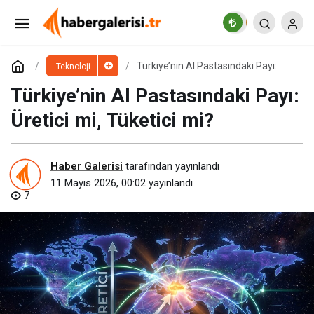
“Kırmızı Kraliçe” Yarışı Başladı!
Paylaş
Yorum Yap
Türkiye’nin AI Pastasındaki Payı:
Teknoloji
Üretici mi, Tüketici mi?
Türkiye’nin AI Pastasındaki Payı:
Üretici mi, Tüketici mi?
Haber Galerisi
tarafından yayınlandı
11 Mayıs 2026, 00:02
yayınlandı
7