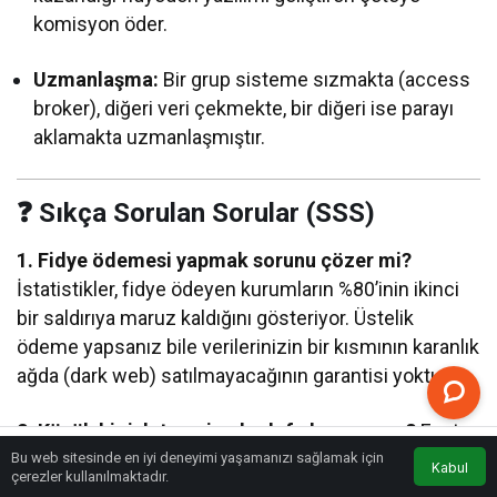
komisyon öder.
Uzmanlaşma:
Bir grup sisteme sızmakta (access
broker), diğeri veri çekmekte, bir diğeri ise parayı
aklamakta uzmanlaşmıştır.
❓ Sıkça Sorulan Sorular (SSS)
1. Fidye ödemesi yapmak sorunu çözer mi?
İstatistikler, fidye ödeyen kurumların %80’inin ikinci
bir saldırıya maruz kaldığını gösteriyor. Üstelik
ödeme yapsanız bile verilerinizin bir kısmının karanlık
ağda (dark web) satılmayacağının garantisi yoktur.
2. Küçük bir işletmeyim, hedef olur muyum?
Evet.
Mandiant analizleri, büyük devlerin savunma
Bu web sitesinde en iyi deneyimi yaşamanızı sağlamak için
Kabul
Anasayfa
Akış
Eczaneler
Trafik
çerezler kullanılmaktadır.
bütçelerinin artmasıyla saldırganların “daha kolay