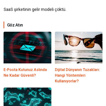
SaaS şirketinin gelir modeli çöktü.
Göz Atın
E-Posta Kutunuz Aslında
Dijital Dünyanın Tuzakları:
Ne Kadar Güvenli?
Hangi Yöntemleri
Kullanıyorlar?