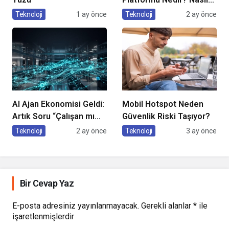
Kullanılır?
Teknoloji
1 ay önce
Teknoloji
2 ay önce
AI Ajan Ekonomisi Geldi:
Mobil Hotspot Neden
Artık Soru “Çalışan mı
Güvenlik Riski Taşıyor?
Olacaksın, Çalıştıran
Teknoloji
2 ay önce
Teknoloji
3 ay önce
mı?”
Bir Cevap Yaz
E-posta adresiniz yayınlanmayacak.
Gerekli alanlar
*
ile
işaretlenmişlerdir