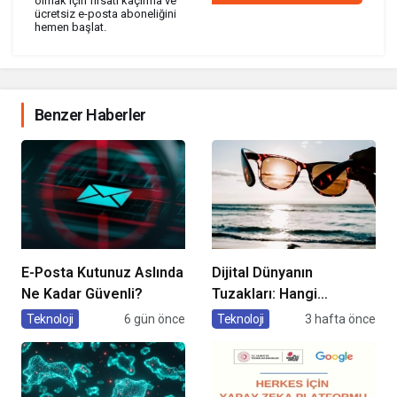
olmak için fırsatı kaçırma ve
ücretsiz e-posta aboneliğini
hemen başlat.
Benzer Haberler
E-Posta Kutunuz Aslında
Dijital Dünyanın
Ne Kadar Güvenli?
Tuzakları: Hangi
Yöntemleri
Teknoloji
6 gün önce
Teknoloji
3 hafta önce
Kullanıyorlar?