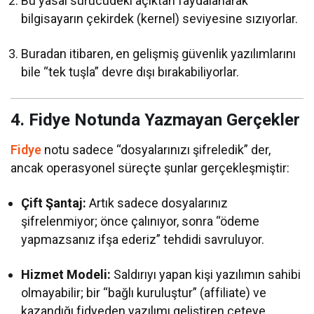
Bu yasal sürücüdeki açıktan faydalanarak
bilgisayarın çekirdek (kernel) seviyesine sızıyorlar.
Buradan itibaren, en gelişmiş güvenlik yazılımlarını
bile “tek tuşla” devre dışı bırakabiliyorlar.
4. Fidye Notunda Yazmayan Gerçekler
Fidye
notu sadece “dosyalarınızı şifreledik” der,
ancak operasyonel süreçte şunlar gerçekleşmiştir:
Çift Şantaj:
Artık sadece dosyalarınız
şifrelenmiyor; önce çalınıyor, sonra “ödeme
yapmazsanız ifşa ederiz” tehdidi savruluyor.
Hizmet Modeli:
Saldırıyı yapan kişi yazılımın sahibi
olmayabilir; bir “bağlı kuruluştur” (affiliate) ve
kazandığı fidyeden yazılımı geliştiren çeteye