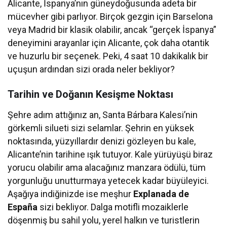
Alicante, İspanya’nın güneydoğusunda adeta bir
mücevher gibi parlıyor. Birçok gezgin için Barselona
veya Madrid bir klasik olabilir, ancak “gerçek İspanya”
deneyimini arayanlar için Alicante, çok daha otantik
ve huzurlu bir seçenek. Peki, 4 saat 10 dakikalık bir
uçuşun ardından sizi orada neler bekliyor?
Tarihin ve Doğanın Kesişme Noktası
Şehre adım attığınız an, Santa Bárbara Kalesi’nin
görkemli silueti sizi selamlar. Şehrin en yüksek
noktasında, yüzyıllardır denizi gözleyen bu kale,
Alicante’nin tarihine ışık tutuyor. Kale yürüyüşü biraz
yorucu olabilir ama alacağınız manzara ödülü, tüm
yorgunluğu unutturmaya yetecek kadar büyüleyici.
Aşağıya indiğinizde ise meşhur
Explanada de
España
sizi bekliyor. Dalga motifli mozaiklerle
döşenmiş bu sahil yolu, yerel halkın ve turistlerin