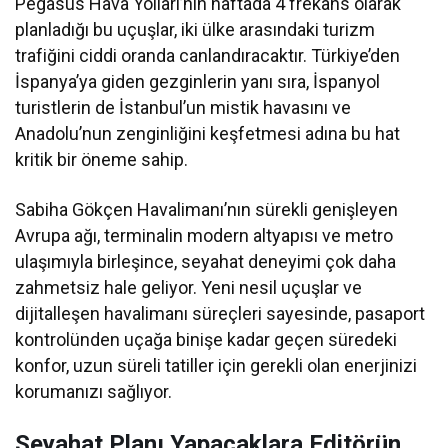
Pegasus Hava Yolları’nın haftada 4 frekans olarak
planladığı bu uçuşlar, iki ülke arasındaki turizm
trafiğini ciddi oranda canlandıracaktır. Türkiye’den
İspanya’ya giden gezginlerin yanı sıra, İspanyol
turistlerin de İstanbul’un mistik havasını ve
Anadolu’nun zenginliğini keşfetmesi adına bu hat
kritik bir öneme sahip.
Sabiha Gökçen Havalimanı’nın sürekli genişleyen
Avrupa ağı, terminalin modern altyapısı ve metro
ulaşımıyla birleşince, seyahat deneyimi çok daha
zahmetsiz hale geliyor. Yeni nesil uçuşlar ve
dijitalleşen havalimanı süreçleri sayesinde, pasaport
kontrolünden uçağa binişe kadar geçen süredeki
konfor, uzun süreli tatiller için gerekli olan enerjinizi
korumanızı sağlıyor.
Seyahat Planı Yapacaklara Editörün