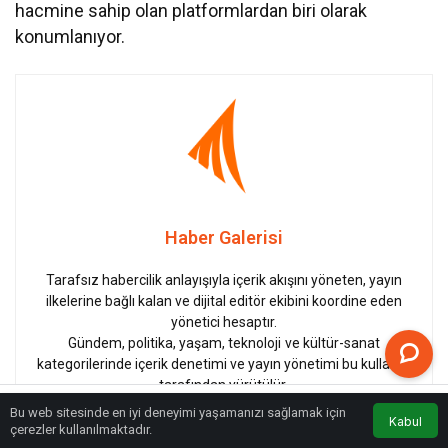
hacmine sahip olan platformlardan biri olarak
konumlanıyor.
Haber Galerisi
Tarafsız habercilik anlayışıyla içerik akışını yöneten, yayın
ilkelerine bağlı kalan ve dijital editör ekibini koordine eden
yönetici hesaptır.
Gündem, politika, yaşam, teknoloji ve kültür-sanat
kategorilerinde içerik denetimi ve yayın yönetimi bu kullanıcı
tarafından yürütülür.
Okuyucu güvenini ön planda tutan, etik habercilik ve doğru bilgi
Bu web sitesinde en iyi deneyimi yaşamanızı sağlamak için
Kabul
ilkesiyle çalışan bir yayın politikası izler.
Anasayfa
Akış
Eczaneler
Trafik
çerezler kullanılmaktadır.