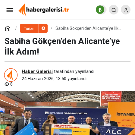
Münih’in Premium Dokusundan Mısır’ın Tarihi
Derinliğine
Paylaş
Yorum Yap
Sabiha Gökçen’den Alicante’ye İlk
Turizm
Adım!
Sabiha Gökçen’den Alicante’ye
İlk Adım!
Haber Galerisi
tarafından yayınlandı
24 Haziran 2026, 13:50
yayınlandı
8