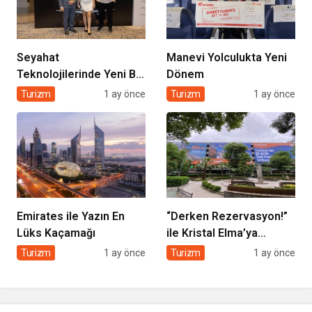
Seyahat
Manevi Yolculukta Yeni
Teknolojilerinde Yeni Bir
Dönem
Dönem
Turizm
1 ay önce
Turizm
1 ay önce
Emirates ile Yazın En
“Derken Rezervasyon!”
Lüks Kaçamağı
ile Kristal Elma’ya
Uzanan Başarı Hikâyesi
Turizm
1 ay önce
Turizm
1 ay önce