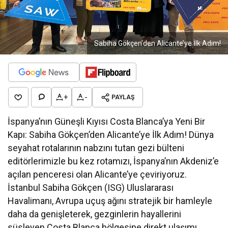
Sabiha Gökçen’den Alicante’ye İlk Adım!
+
-
PAYLAŞ
İspanya’nın Güneşli Kıyısı Costa Blanca’ya Yeni Bir
Kapı: Sabiha Gökçen’den Alicante’ye İlk Adım! Dünya
seyahat rotalarının nabzını tutan gezi bülteni
editörlerimizle bu kez rotamızı, İspanya’nın Akdeniz’e
açılan penceresi olan Alicante’ye çeviriyoruz.
İstanbul Sabiha Gökçen (ISG) Uluslararası
Havalimanı, Avrupa uçuş ağını stratejik bir hamleyle
daha da genişleterek, gezginlerin hayallerini
süsleyen Costa Blanca bölgesine direkt ulaşımı