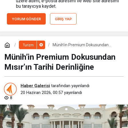
üzere adımı, e-posta adresimi ve web site adresimi
bu tarayıcıya kaydet.
YORUM GÖNDER
GIRIŞ YAP
Münih’in Premium Dokusundan
Turizm
Mısır’ın Tarihi Derinliğine
Münih’in Premium Dokusundan
Mısır’ın Tarihi Derinliğine
Haber Galerisi
tarafından yayınlandı
20 Haziran 2026, 00:57
yayınlandı
8