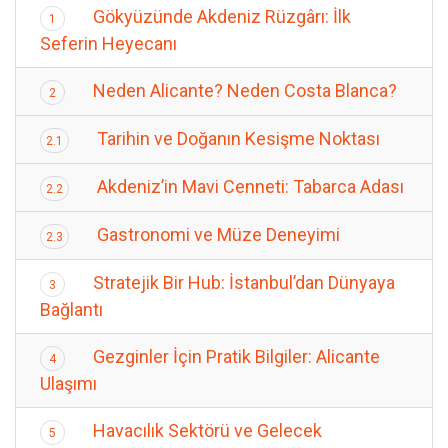
Gökyüzünde Akdeniz Rüzgârı: İlk
1
Seferin Heyecanı
Neden Alicante? Neden Costa Blanca?
2
Tarihin ve Doğanın Kesişme Noktası
2.1
Akdeniz’in Mavi Cenneti: Tabarca Adası
2.2
Gastronomi ve Müze Deneyimi
2.3
Stratejik Bir Hub: İstanbul’dan Dünyaya
3
Bağlantı
Gezginler İçin Pratik Bilgiler: Alicante
4
Ulaşımı
Havacılık Sektörü ve Gelecek
5