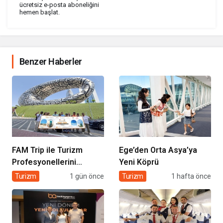
ücretsiz e-posta aboneliğini
hemen başlat.
Benzer Haberler
FAM Trip ile Turizm
Ege’den Orta Asya’ya
Profesyonellerini
Yeni Köprü
Buluşturdu
Turizm
1 gün önce
Turizm
1 hafta önce