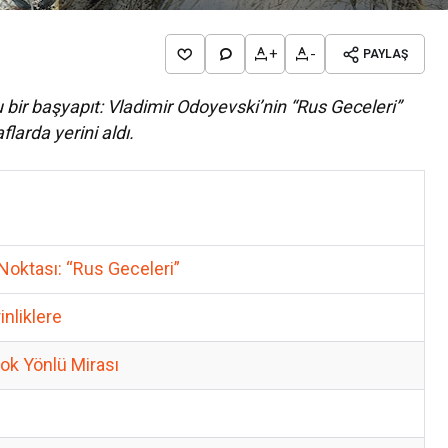
+
-
PAYLAŞ
 bir başyapıt: Vladimir Odoyevski’nin “Rus Geceleri”
flarda yerini aldı.
Kültür Sanat
7 Ağustos Haftasında Vizyona Gir
Filmler
oktası: “Rus Geceleri”
nliklere
ok Yönlü Mirası