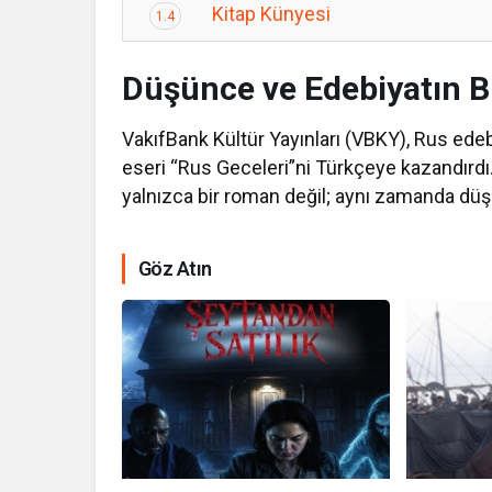
Kitap Künyesi
1.4
Düşünce ve Edebiyatın B
VakıfBank Kültür Yayınları (VBKY), Rus edeb
eseri “Rus Geceleri”ni Türkçeye kazandırdı.
yalnızca bir roman değil; aynı zamanda düşü
Göz Atın