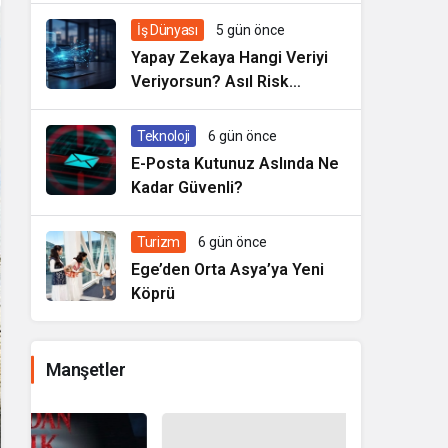
İş Dünyası
5 gün önce
Yapay Zekaya Hangi Veriyi
Veriyorsun? Asıl Risk
Ürettiğin Değil, Verdiğin
Veride
Teknoloji
6 gün önce
E-Posta Kutunuz Aslında Ne
Kadar Güvenli?
Turizm
6 gün önce
Ege’den Orta Asya’ya Yeni
Köprü
Manşetler