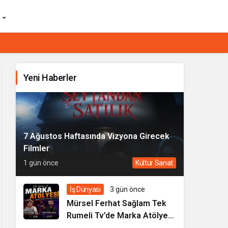
Yeni Haberler
7 Ağustos Haftasında Vizyona Girecek
Filmler
1 gün önce
Kültür Sanat
İş Dünyası
3 gün önce
Mürsel Ferhat Sağlam Tek
Rumeli Tv’de Marka Atölyesi
Programına Konuk Oldu