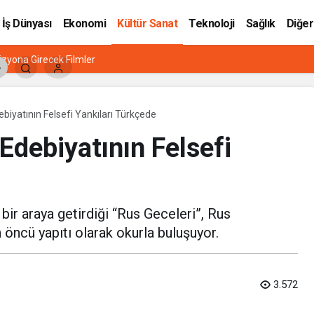
İş Dünyası
Ekonomi
Kültür Sanat
Teknoloji
Sağlık
Diğer
zyona Girecek Filmler
ebiyatının Felsefi Yankıları Türkçede
Edebiyatının Felsefi
 bir araya getirdiği “Rus Geceleri”, Rus
 öncü yapıtı olarak okurla buluşuyor.
3.572