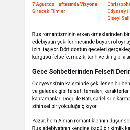
7 Ağustos Haftasında Vizyona
Christophe
Girecek Filmler
Odyssey İ
Gişeyi Sall
Rus romantizminin erken örneklerinden biri
edebiyatın şekillenmesinde büyük rol oynay
izini taşıyor. Dört dostun geceleri gerçekleş
kurgusu felsefe, müzik, tarih ve din gibi al
Gece Sohbetlerinden Felsefi Derin
Odoyevski’nin kaleminde şekillenen bu benz
ve gelecek gibi felsefi temaları, karakterle
kahramanlar; Doğu ile Batı, sadelik ile karma
zihinsel bir yolculuğa çıkıyor.
Yazar, hem Alman romantiklerinin düşünsel e
Rus edebiyatının kendine özgü bir kimlik k