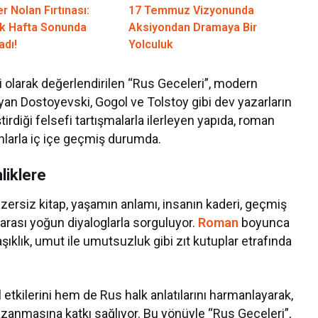
r Nolan Fırtınası:
17 Temmuz Vizyonunda
lk Hafta Sonunda
Aksiyondan Dramaya Bir
adı!
Yolculuk
 olarak değerlendirilen “Rus Geceleri”, modern
an Dostoyevski, Gogol ve Tolstoy gibi dev yazarların
tirdiği felsefi tartışmalarla ilerleyen yapıda, roman
anlarla iç içe geçmiş durumda.
liklere
ersiz kitap, yaşamın anlamı, insanın kaderi, geçmiş
r arası yoğun diyaloglarla sorguluyor.
Roman
boyunca
şıklık, umut ile umutsuzluk gibi zıt kutuplar etrafında
tkilerini hem de Rus halk anlatılarını harmanlayarak,
azanmasına katkı sağlıyor. Bu yönüyle “Rus Geceleri”,