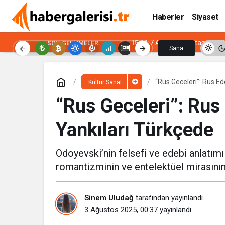
Haberler
Siyaset
15:04
7 Ağustos Haftasında Vi
SON GELIŞMELER
Sana
Özel
“Rus Geceleri”: Rus Ed
Kültür Sanat
“Rus Geceleri”: Rus 
Yankıları Türkçede
Odoyevski’nin felsefi ve edebi anlatımı
romantizminin ve entelektüel mirasının
Sinem Uludağ
tarafından yayınlandı
3 Ağustos 2025, 00:37
yayınlandı