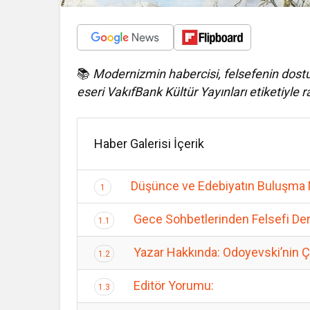
📚
Modernizmin habercisi, felsefenin dostu
eseri VakıfBank Kültür Yayınları etiketiyle ra
Haber Galerisi İçerik
Düşünce ve Edebiyatın Buluşma N
1
Gece Sohbetlerinden Felsefi Deri
1.1
Yazar Hakkında: Odoyevski’nin Ç
1.2
Editör Yorumu:
1.3