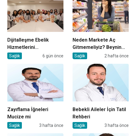
Dijitalleşme Ebelik
Neden Markete Aç
Hizmetlerini
Gitmemeliyiz? Beynin
Dönüştürüyor
Satın Alma Psikolojisi
Sağlık
6 gün önce
Sağlık
2 hafta önce
Zayıflama İğneleri
Bebekli Aileler İçin Tatil
Mucize mi
Rehberi
Sağlık
3 hafta önce
Sağlık
3 hafta önce