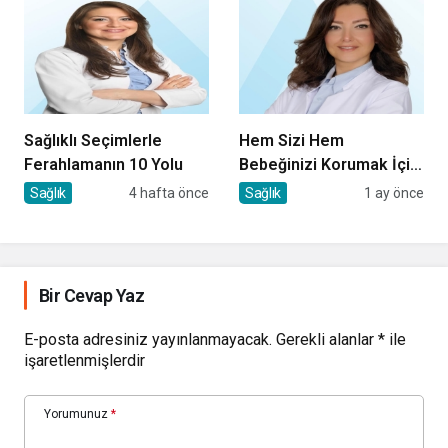
Sağlıklı Seçimlerle
Hem Sizi Hem
Ferahlamanın 10 Yolu
Bebeğinizi Korumak İçin
8 Kritik Uyarı
Sağlık
4 hafta önce
Sağlık
1 ay önce
Bir Cevap Yaz
E-posta adresiniz yayınlanmayacak.
Gerekli alanlar
*
ile
işaretlenmişlerdir
Yorumunuz
*