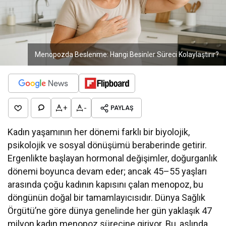
Menopozda Beslenme: Hangi Besinler Süreci Kolaylaştırır?
+
-
PAYLAŞ
Kadın yaşamının her dönemi farklı bir biyolojik,
psikolojik ve sosyal dönüşümü beraberinde getirir.
Ergenlikte başlayan hormonal değişimler, doğurganlık
dönemi boyunca devam eder; ancak 45–55 yaşları
arasında çoğu kadının kapısını çalan menopoz, bu
döngünün doğal bir tamamlayıcısıdır. Dünya Sağlık
Örgütü’ne göre dünya genelinde her gün yaklaşık 47
milyon kadın menopoz sürecine giriyor. Bu, aslında