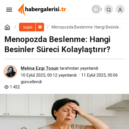
Kadın Sağlığında En Çok Merak Edilen 9 Soruya
Uzmanından Yanıtlar
Paylaş
Yorum Yap
Menopozda Beslenme: Hangi Besinler
Sağlık
Süreci Kolaylaştırır?
Menopozda Beslenme: Hangi
Besinler Süreci Kolaylaştırır?
Melina Ezgi Tosun
tarafından yayınlandı
10 Eylül 2025, 00:12
yayınlandı
11 Eylül 2025, 00:06
güncellendi
1.422