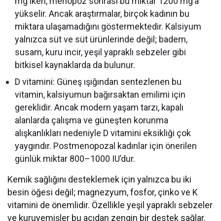
mg iken, menopoz sonrası bu miktar 1200 mg’a
yükselir. Ancak araştırmalar, birçok kadının bu
miktara ulaşamadığını göstermektedir. Kalsiyum
yalnızca süt ve süt ürünlerinde değil; badem,
susam, kuru incir, yeşil yapraklı sebzeler gibi
bitkisel kaynaklarda da bulunur.
D vitamini: Güneş ışığından sentezlenen bu
vitamin, kalsiyumun bağırsaktan emilimi için
gereklidir. Ancak modern yaşam tarzı, kapalı
alanlarda çalışma ve güneşten korunma
alışkanlıkları nedeniyle D vitamini eksikliği çok
yaygındır. Postmenopozal kadınlar için önerilen
günlük miktar 800–1000 IU’dur.
Kemik sağlığını desteklemek için yalnızca bu iki
besin öğesi değil; magnezyum, fosfor, çinko ve K
vitamini de önemlidir. Özellikle yeşil yapraklı sebzeler
ve kuruyemişler bu açıdan zengin bir destek sağlar.