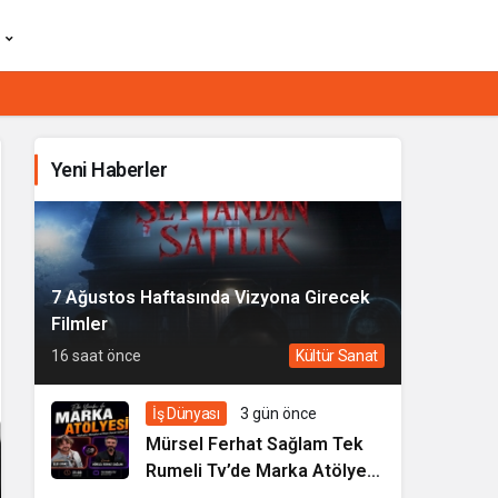
Yeni Haberler
7 Ağustos Haftasında Vizyona Girecek
Filmler
16 saat önce
Kültür Sanat
İş Dünyası
3 gün önce
Mürsel Ferhat Sağlam Tek
Rumeli Tv’de Marka Atölyesi
Programına Konuk Oldu