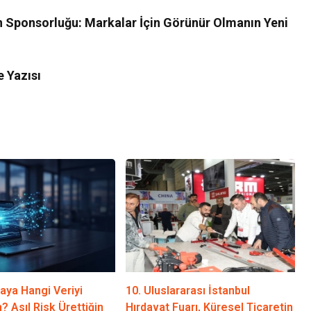
 Sponsorluğu: Markalar İçin Görünür Olmanın Yeni
e Yazısı
Kültür Sanat
7 Ağustos Haftasında Vizyona Gir
Filmler
aya Hangi Veriyi
10. Uluslararası İstanbul
? Asıl Risk Ürettiğin
Hırdavat Fuarı, Küresel Ticaretin