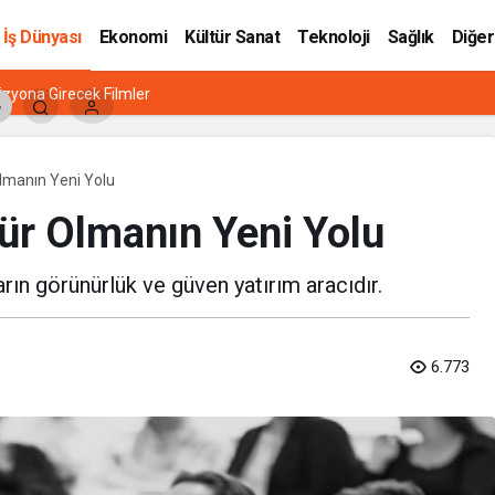
İş Dünyası
Ekonomi
Kültür Sanat
Teknoloji
Sağlık
Diğer
zyona Girecek Filmler
Olmanın Yeni Yolu
ür Olmanın Yeni Yolu
arın görünürlük ve güven yatırım aracıdır.
6.773