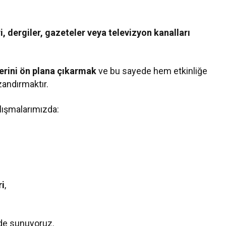
i, dergiler, gazeteler veya televizyon kanalları
.
erini ön plana çıkarmak
ve bu sayede hem etkinliğe
andırmaktır.
lışmalarımızda:
ri
,
mde sunuyoruz.