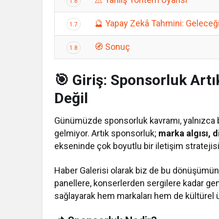
1.6
🔮 Yapay Zekâ Tahmini: Geleceği
1.7
🧭 Sonuç
1.8
🎯 Giriş: Sponsorluk Art
Değil
Günümüzde sponsorluk kavramı, yalnızca b
gelmiyor. Artık sponsorluk;
marka algısı, d
ekseninde çok boyutlu bir iletişim strate
Haber Galerisi olarak biz de bu dönüşümün iç
panellere, konserlerden sergilere kadar ge
sağlayarak hem markaları hem de kültürel ü