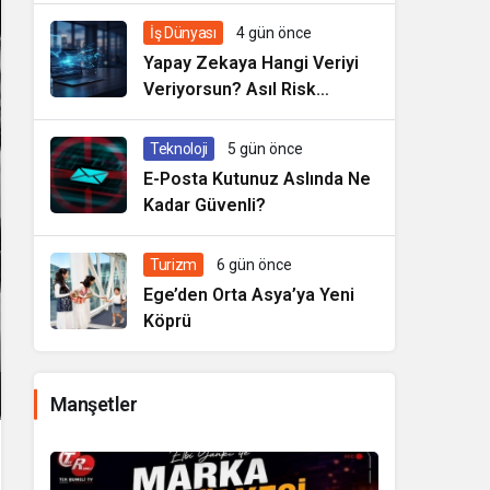
İş Dünyası
4 gün önce
Yapay Zekaya Hangi Veriyi
Veriyorsun? Asıl Risk
Ürettiğin Değil, Verdiğin
Veride
Teknoloji
5 gün önce
E-Posta Kutunuz Aslında Ne
Kadar Güvenli?
Turizm
6 gün önce
Ege’den Orta Asya’ya Yeni
Köprü
Manşetler