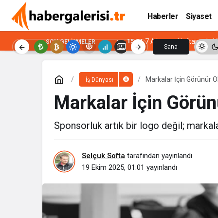
Haberler
Siyaset
15:04
7 Ağustos Haftasında Vi
SON GELIŞMELER
Sana
Özel
Markalar İçin Görünür 
İş Dünyası
Markalar İçin Görün
Sponsorluk artık bir logo değil; markal
Selçuk Softa
tarafından yayınlandı
19 Ekim 2025, 01:01
yayınlandı