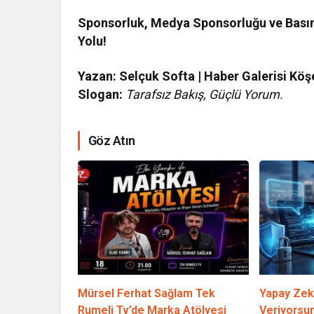
Sponsorluk, Medya Sponsorluğu ve Basın
Yolu!
Yazan: Selçuk Softa | Haber Galerisi Köş
Slogan:
Tarafsız Bakış, Güçlü Yorum.
Göz Atın
Mürsel Ferhat Sağlam Tek
Yapay Zek
Rumeli Tv’de Marka Atölyesi
Veriyorsun