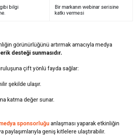
ibi bilgi
Bir markanın webinar serisine
me.
katkı vermesi
nliğin görünürlüğünü artırmak amacıyla medya
çerik desteği sunmasıdır.
uluşuna çift yönlü fayda sağlar:
lir şekilde ulaşır.
una katma değer sunar.
medya sponsorluğu
anlaşması yaparak etkinliğin
aylaşımlarıyla geniş kitlelere ulaştırabilir.