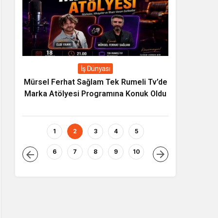
İş Dünyası
ecek
Mürsel Ferhat Sağlam Tek Rumeli Tv’de
Yapay Zeka
Marka Atölyesi Programına Konuk Oldu
Asıl Risk Ür
1
2
3
4
5
6
7
8
9
10