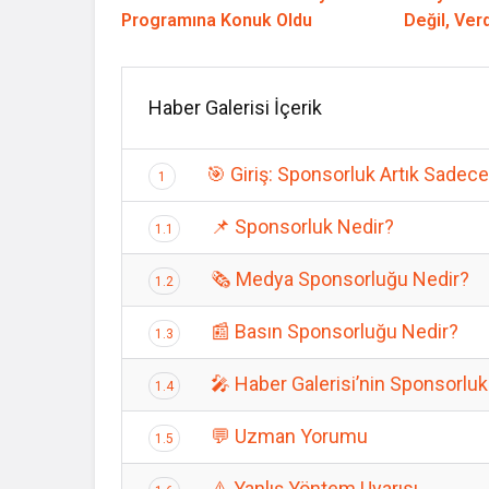
Programına Konuk Oldu
Değil, Ver
Haber Galerisi İçerik
🎯 Giriş: Sponsorluk Artık Sadece
1
📌 Sponsorluk Nedir?
1.1
🗞️ Medya Sponsorluğu Nedir?
1.2
📰 Basın Sponsorluğu Nedir?
1.3
🎤 Haber Galerisi’nin Sponsorluk 
1.4
💬 Uzman Yorumu
1.5
⚠️ Yanlış Yöntem Uyarısı