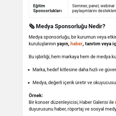
Eğitim
Seminer, panel, webinar g
Sponsorlukları
paylaşımlarını destekle
🗞️ Medya Sponsorluğu Nedir?
Medya sponsorluğu, bir kurumun veya etki
kuruluşlarının
yayın,
haber
, tanıtım veya i
Bu işbirliği, hem markaya hem de medya kur
Marka, hedef kitlesine daha hızlı ve güveni
Medya, değerli içerik üretir ve okuyucus
Örnek:
Bir konser düzenleyicisi, Haber Galerisi ile
duyurusunu haber, röportaj ve sosyal medya p