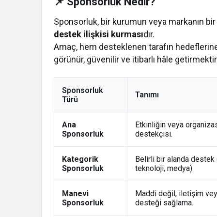
📌 Sponsorluk Nedir?
Sponsorluk, bir kurumun veya markanın bir e
destek ilişkisi kurması
dır.
Amaç, hem desteklenen tarafın hedefleri
görünür, güvenilir ve itibarlı hâle getirmektir
Sponsorluk
Tanımı
Türü
Ana
Etkinliğin veya organiza
Sponsorluk
destekçisi.
Kategorik
Belirli bir alanda destek
Sponsorluk
teknoloji, medya).
Manevi
Maddi değil, iletişim ve
Sponsorluk
desteği sağlama.