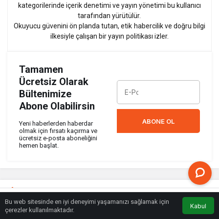
kategorilerinde içerik denetimi ve yayın yönetimi bu kullanıcı
tarafından yürütülür.
Okuyucu güvenini ön planda tutan, etik habercilik ve doğru bilgi
ilkesiyle çalışan bir yayın politikası izler.
Tamamen
Ücretsiz Olarak
Bültenimize
Abone Olabilirsin
ABONE OL
Yeni haberlerden haberdar
olmak için fırsatı kaçırma ve
ücretsiz e-posta aboneliğini
hemen başlat.
Benzer Haberler
Bu web sitesinde en iyi deneyimi yaşamanızı sağlamak için
Kabul
Anasayfa
Akış
Eczaneler
Trafik
çerezler kullanılmaktadır.