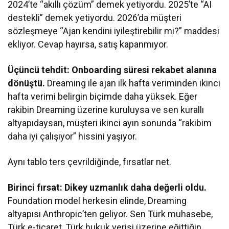
2024’te “akıllı çözüm” demek yetiyordu. 2025’te “AI
destekli” demek yetiyordu. 2026’da müşteri
sözleşmeye “Ajan kendini iyileştirebilir mi?” maddesi
ekliyor. Cevap hayırsa, satış kapanmıyor.
Üçüncü tehdit: Onboarding süresi rekabet alanına
dönüştü.
Dreaming ile ajan ilk hafta veriminden ikinci
hafta verimi belirgin biçimde daha yüksek. Eğer
rakibin Dreaming üzerine kuruluysa ve sen kurallı
altyapıdaysan, müşteri ikinci ayın sonunda “rakibim
daha iyi çalışıyor” hissini yaşıyor.
Aynı tablo ters çevrildiğinde, fırsatlar net.
Birinci fırsat: Dikey uzmanlık daha değerli oldu.
Foundation model herkesin elinde, Dreaming
altyapısı Anthropic’ten geliyor. Sen Türk muhasebe,
Türk e-ticaret, Türk hukuk verisi üzerine eğittiğin