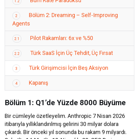
Burn Rate Paradoksu
1.2
Bölüm 2: Dreaming – Self-Improving
2
Agents
Pilot Rakamları: 6x ve %50
2.1
Türk SaaS İçin Üç Tehdit, Üç Fırsat
2.2
Türk Girişimcisi İçin Beş Aksiyon
3
Kapanış
4
Bölüm 1: Q1’de Yüzde 8000 Büyüme
Bir cümleyle özetleyelim. Anthropic 7 Nisan 2026
itibarıyla yıllıklandırılmış gelirini 30 milyar dolara
çıkardı. Bir önceki yıl sonunda bu rakam 9 milyardı.