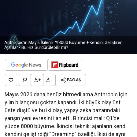
Anthropic'in Mayıs İkilemi: %8000 Büyüme + Kendini Geliştiren
Ajanlar - Bu Hız Sürdürülebilir mi?
+
-
PAYLAŞ
Mayıs 2026 daha henüz bitmedi ama Anthropic için
yılın bilançosu çoktan kapandı. İki büyük olay üst
üste düştü ve bu iki olay, yapay zeka pazarındaki
yarışın yeni evresini ilan etti. Birincisi mali: Q1’de
yüzde 8000 büyüme. İkincisi teknik: ajanların kendi
kendini geliştirdiği “Dreaming” özelliği. İkisi de aynı