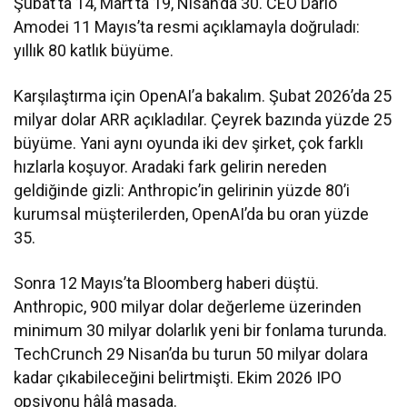
Şubat’ta 14, Mart’ta 19, Nisan’da 30. CEO Dario
Amodei 11 Mayıs’ta resmi açıklamayla doğruladı:
yıllık 80 katlık büyüme.
Karşılaştırma için OpenAI’a bakalım. Şubat 2026’da 25
milyar dolar ARR açıkladılar. Çeyrek bazında yüzde 25
büyüme. Yani aynı oyunda iki dev şirket, çok farklı
hızlarla koşuyor. Aradaki fark gelirin nereden
geldiğinde gizli: Anthropic’in gelirinin yüzde 80’i
kurumsal müşterilerden, OpenAI’da bu oran yüzde
35.
Sonra 12 Mayıs’ta Bloomberg haberi düştü.
Anthropic, 900 milyar dolar değerleme üzerinden
minimum 30 milyar dolarlık yeni bir fonlama turunda.
TechCrunch 29 Nisan’da bu turun 50 milyar dolara
kadar çıkabileceğini belirtmişti. Ekim 2026 IPO
opsiyonu hâlâ masada.