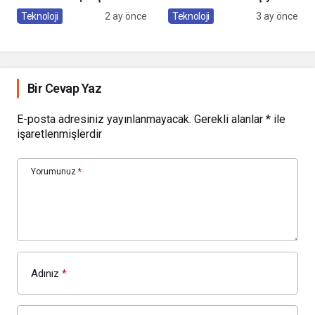
Olacaksın, Çalıştıran
Teknoloji
2 ay önce
Teknoloji
3 ay önce
mı?”
Bir Cevap Yaz
E-posta adresiniz yayınlanmayacak.
Gerekli alanlar
*
ile
işaretlenmişlerdir
Yorumunuz
*
Adınız
*