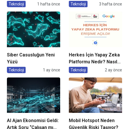
Yöntemleri
Teknoloji
1 hafta önce
Teknoloji
3 hafta önce
Kullanıyorlar?
Siber Casusluğun Yeni
Herkes İçin Yapay Zeka
Yüzü
Platformu Nedir? Nasıl
Kullanılır?
Teknoloji
1 ay önce
Teknoloji
2 ay önce
AI Ajan Ekonomisi Geldi:
Mobil Hotspot Neden
Artık Soru “Çalışan mı
Güvenlik Riski Taşıyor?