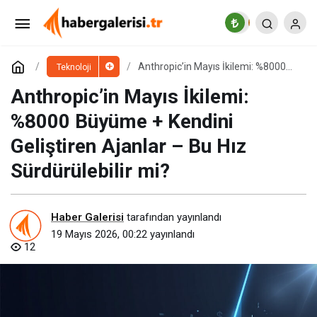
Girişimci İçin AI Stratejisi: Ne Zaman ‘Build’, Ne
Zaman ‘Buy’?
Paylaş
Yorum Yap
Anthropic’in Mayıs İkilemi: %8000
Teknoloji
Büyüme + Kendini Geliştiren Ajanlar
– Bu Hız Sürdürülebilir mi?
Anthropic’in Mayıs İkilemi:
%8000 Büyüme + Kendini
Geliştiren Ajanlar – Bu Hız
Sürdürülebilir mi?
Haber Galerisi
tarafından yayınlandı
19 Mayıs 2026, 00:22
yayınlandı
12