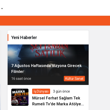
Yeni Haberler
7 Ağustos Haftasında Vizyona Girecek
Filmler
16 saat önce
Kültür Sanat
İş Dünyası
3 gün önce
Mürsel Ferhat Sağlam Tek
Rumeli Tv’de Marka Atölyesi
Programına Konuk Oldu