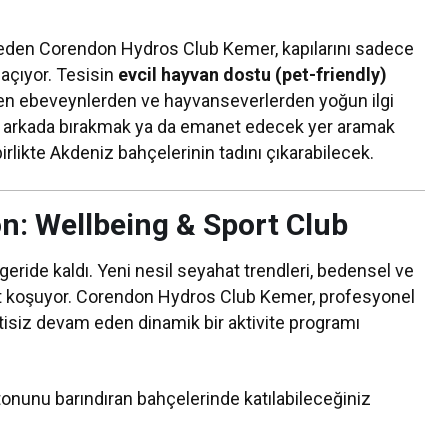
 eden Corendon Hydros Club Kemer, kapılarını sadece
 açıyor. Tesisin
evcil hayvan dostu (pet-friendly)
ren ebeveynlerden ve hayvanseverlerden yoğun ilgi
ınızı arkada bırakmak ya da emanet edecek yer aramak
rlikte Akdeniz bahçelerinin tadını çıkarabilecek.
on: Wellbeing & Sport Club
eride kaldı. Yeni nesil seyahat trendleri, bedensel ve
art koşuyor. Corendon Hydros Club Kemer, profesyonel
tisiz devam eden dinamik bir aktivite programı
 tonunu barındıran bahçelerinde katılabileceğiniz