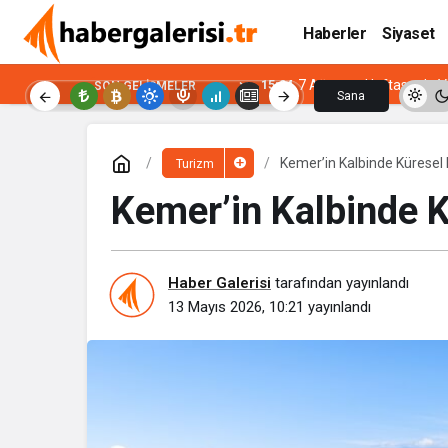
Haberler
Siyaset
15:04
7 Ağustos Haftasında Vi
SON GELIŞMELER
Sana
Özel
Kemer’in Kalbinde Küresel B
Turizm
Kemer’in Kalbinde Kü
Haber Galerisi
tarafından yayınlandı
13 Mayıs 2026, 10:21
yayınlandı