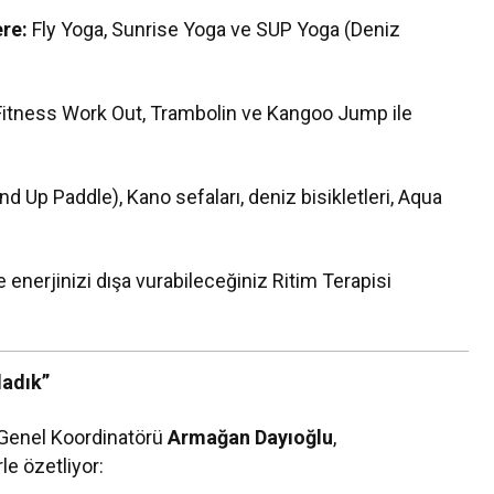
re:
Fly Yoga, Sunrise Yoga ve SUP Yoga (Deniz
itness Work Out, Trambolin ve Kangoo Jump ile
d Up Paddle), Kano sefaları, deniz bisikletleri, Aqua
enerjinizi dışa vurabileceğiniz Ritim Terapisi
ladık”
 Genel Koordinatörü
Armağan Dayıoğlu
,
e özetliyor: