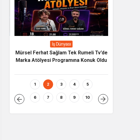
İş Dünyası
ecek
Mürsel Ferhat Sağlam Tek Rumeli Tv’de
Yapay Zeka
Marka Atölyesi Programına Konuk Oldu
Asıl Risk Ür
1
2
3
4
5
6
7
8
9
10