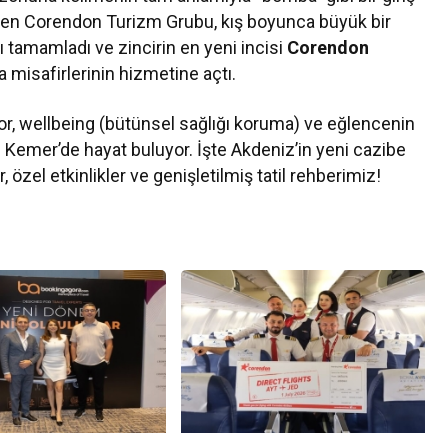
den Corendon Turizm Grubu, kış boyunca büyük bir
ı tamamladı ve zincirin en yeni incisi
Corendon
la misafirlerinin hizmetine açtı.
spor, wellbeing (bütünsel sağlığı koruma) ve eğlencenin
Kültür Sanat
 Kemer’de hayat buluyor. İşte Akdeniz’in yeni cazibe
7 Ağustos Haftasında Vizyona Gir
özel etkinlikler ve genişletilmiş tatil rehberimiz!
Filmler