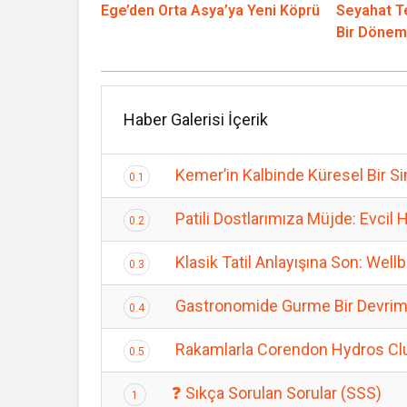
Ege’den Orta Asya’ya Yeni Köprü
Seyahat Te
Bir Dönem
Haber Galerisi İçerik
Kemer’in Kalbinde Küresel Bir Si
0.1
Patili Dostlarımıza Müjde: Evci
0.2
Klasik Tatil Anlayışına Son: Well
0.3
Gastronomide Gurme Bir Devrim: 
0.4
Rakamlarla Corendon Hydros C
0.5
❓ Sıkça Sorulan Sorular (SSS)
1