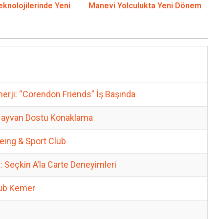
knolojilerinde Yeni
Manevi Yolculukta Yeni Dönem
nerji: “Corendon Friends” İş Başında
l Hayvan Dostu Konaklama
being & Sport Club
Seçkin A’la Carte Deneyimleri
lub Kemer