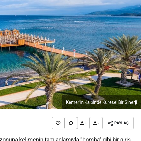
Kemer’in Kalbinde Küresel Bir Sinerji
+
-
PAYLAŞ
onuna kelimenin tam anlamıyla “bomba” gibi bir giriş