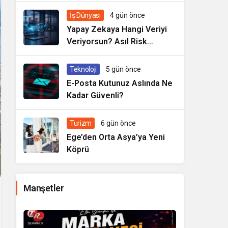
İş Dünyası
4 gün önce
Yapay Zekaya Hangi Veriyi
Veriyorsun? Asıl Risk
Ürettiğin Değil, Verdiğin
Veride
Teknoloji
5 gün önce
E-Posta Kutunuz Aslında Ne
Kadar Güvenli?
Turizm
6 gün önce
Ege’den Orta Asya’ya Yeni
Köprü
Manşetler