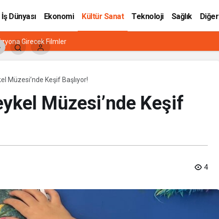
İş Dünyası
Ekonomi
Kültür Sanat
Teknoloji
Sağlık
Diğer
zyona Girecek Filmler
el Müzesi’nde Keşif Başlıyor!
eykel Müzesi’nde Keşif
4