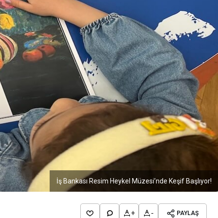
İş Bankası Resim Heykel Müzesi’nde Keşif Başlıyor!
+
-
PAYLAŞ