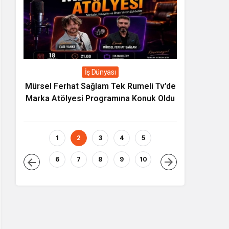
İş Dünyası
ecek
Mürsel Ferhat Sağlam Tek Rumeli Tv’de
Yapay Zeka
Marka Atölyesi Programına Konuk Oldu
Asıl Risk Ür
1
2
3
4
5
6
7
8
9
10