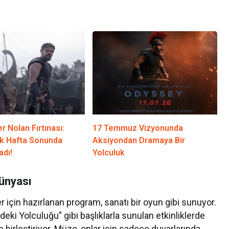
r Nolan Fırtınası:
17 Temmuz Vizyonunda
lk Hafta Sonunda
Aksiyondan Dramaya Bir
adı!
Yolculuk
Dünyası
için hazırlanan program, sanatı bir oyun gibi sunuyor.
eki Yolculuğu” gibi başlıklarla sunulan etkinliklerde
e birleştiriyor. Müze, onlar için sadece duvarlarında