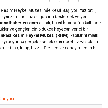
ı Resim Heykel Müzesi’nde Keşif Başlıyor! Yaz tatili,
l, aynı zamanda hayal gücünü beslemek ve yeni
sanathaberleri.com
olarak, bu yıl İstanbul’un kalbinde,
uklar ve gençler için oldukça heyecan verici bir
Kültür Sanat
Bankası Resim Heykel Müzesi (RHM)
, kapılarını minik
7 Ağustos Haftasında Vizyona Gir
 ayı boyunca gerçekleşecek olan ücretsiz yaz okulu
Filmler
olmaktan çıkarıp, bizzat üretilen ve deneyimlenen bir
 Dünyası