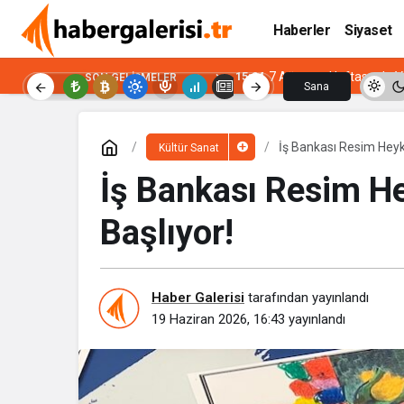
Haberler
Siyaset
15:04
7 Ağustos Haftasında Vi
SON GELIŞMELER
Sana
Özel
İş Bankası Resim Heyk
Kültür Sanat
İş Bankası Resim H
Başlıyor!
Haber Galerisi
tarafından yayınlandı
19 Haziran 2026, 16:43
yayınlandı