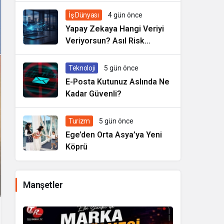
İş Dünyası
4 gün önce
Yapay Zekaya Hangi Veriyi
Veriyorsun? Asıl Risk
Ürettiğin Değil, Verdiğin
Veride
Teknoloji
5 gün önce
E-Posta Kutunuz Aslında Ne
Kadar Güvenli?
Turizm
5 gün önce
Ege’den Orta Asya’ya Yeni
Köprü
Manşetler