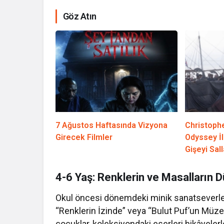
Göz Atın
7 Ağustos Haftasında Vizyona
Christophe
Girecek Filmler
Odyssey İ
Gişeyi Sall
4-6 Yaş: Renklerin ve Masalların 
Okul öncesi dönemdeki minik sanatseverler 
“Renklerin İzinde” veya “Bulut Puf’un Müzed
çocuklar, koleksiyondaki eserleri hikâyelerl