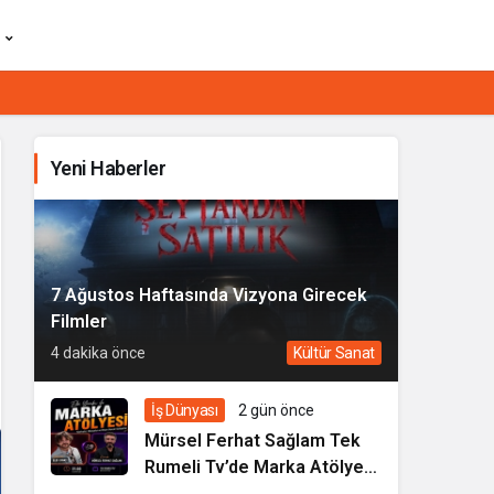
Yeni Haberler
7 Ağustos Haftasında Vizyona Girecek
Filmler
4 dakika önce
Kültür Sanat
İş Dünyası
2 gün önce
Mürsel Ferhat Sağlam Tek
Rumeli Tv’de Marka Atölyesi
Programına Konuk Oldu