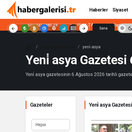
Haberler
Siyaset
15:04
7 Ağustos Haftasında Vi
SON GELIŞMELER
Sana
Özel
Gazete Manşetleri
yeni̇-asya
Yeni̇ asya Gazetes
Yeni̇ asya gazetesinin 6 Ağustos 2026 tarihli gazete
Gazeteler
Yeni̇ asya Gazetes
Hepsi