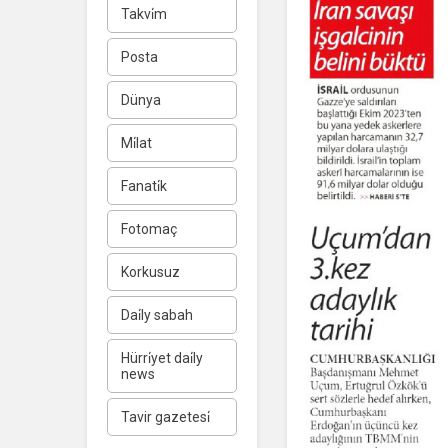
Takvi̇m
Posta
Dünya
Mi̇lat
Fanati̇k
Fotomaç
Korkusuz
Dai̇ly sabah
Hürri̇yet dai̇ly
news
Tavir gazetesi̇