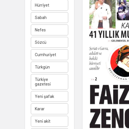
Hürri̇yet
Sabah
Nefes
Sözcü
Cumhuri̇yet
Türkgün
Türki̇ye
gazetesi̇
Yeni̇ şafak
Karar
Yeni̇ aki̇t