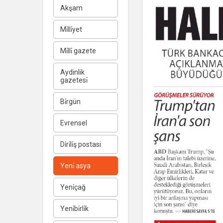
Akşam
Mi̇lli̇yet
Mi̇lli̇ gazete
Aydinlik
gazetesi̇
Bi̇rgün
Evrensel
Di̇ri̇li̇ş postasi
Yeni̇ asya
Yeni̇çağ
Yeni̇bi̇rli̇k