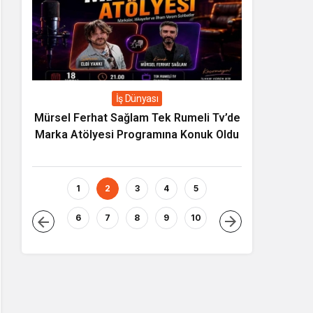
İş Dünyası
ecek
Mürsel Ferhat Sağlam Tek Rumeli Tv’de
Yapay Zeka
Marka Atölyesi Programına Konuk Oldu
Asıl Risk Ür
1
2
3
4
5
6
7
8
9
10