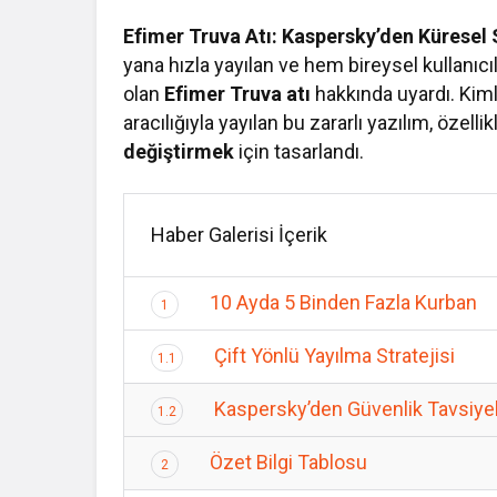
Efimer Truva Atı: Kaspersky’den Küresel 
yana hızla yayılan ve hem bireysel kullanıcı
olan
Efimer Truva atı
hakkında uyardı. Kimli
aracılığıyla yayılan bu zararlı yazılım, özelli
değiştirmek
için tasarlandı.
Haber Galerisi İçerik
10 Ayda 5 Binden Fazla Kurban
1
Çift Yönlü Yayılma Stratejisi
1.1
Kaspersky’den Güvenlik Tavsiyel
1.2
Özet Bilgi Tablosu
2