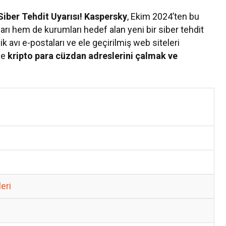
Siber Tehdit Uyarısı!
Kaspersky
, Ekim 2024’ten bu
ları hem de kurumları hedef alan yeni bir siber tehdit
k avı e-postaları ve ele geçirilmiş web siteleri
kle
kripto para cüzdan adreslerini çalmak ve
Kültür Sanat
7 Ağustos Haftasında Vizyona Gir
Filmler
eri