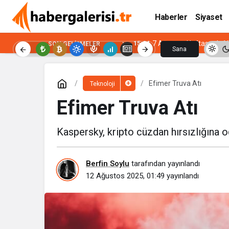
Haberler
Siyaset
15:04
7 Ağustos Haftasında Vi
SON GELIŞMELER
Sana
Özel
Efimer Truva Atı
Teknoloji
Efimer Truva Atı
Kaspersky, kripto cüzdan hırsızlığına o
Berfin Soylu
tarafından yayınlandı
12 Ağustos 2025, 01:49
yayınlandı