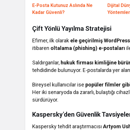
E-Posta Kutunuz Aslında Ne
Dijital Dü
Kadar Güvenli?
Yöntemleri
Çift Yönlü Yayılma Stratejisi
Efimer, ilk olarak
ele geçirilmiş WordPress 
itibaren
oltalama (phishing) e-postaları
il
Saldırganlar,
hukuk firması kimliğine bürü
tehdidinde bulunuyor. E-postalarda yer alan 
Bireysel kullanıcılar ise
popüler filmler gi
Her iki senaryoda da zararlı, bulaştığı cihaz
sürdürüyor.
Kaspersky’den Güvenlik Tavsiyeler
Kaspersky tehdit araştırmacısı
Artyom Us