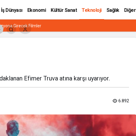
İş Dünyası
Ekonomi
Kültür Sanat
Teknoloji
Sağlık
Diğer
zyona Girecek Filmler
daklanan Efimer Truva atına karşı uyarıyor.
6.892