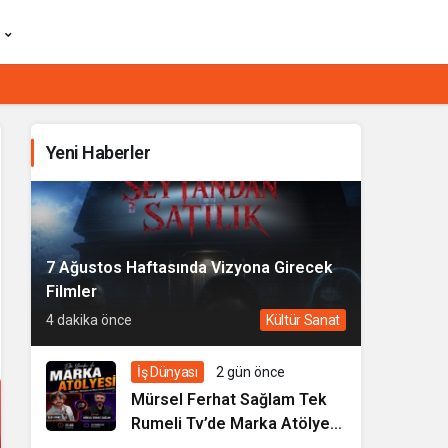
Yeni Haberler
7 Ağustos Haftasında Vizyona Girecek
Filmler
4 dakika önce
Kültür Sanat
İş Dünyası
2 gün önce
Mürsel Ferhat Sağlam Tek
Rumeli Tv’de Marka Atölyesi
Programına Konuk Oldu