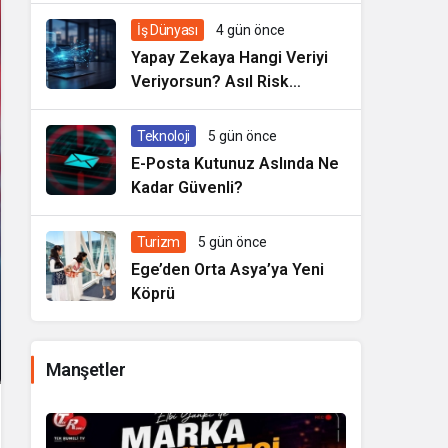
İş Dünyası
4 gün önce
Yapay Zekaya Hangi Veriyi
Veriyorsun? Asıl Risk
Ürettiğin Değil, Verdiğin
Veride
Teknoloji
5 gün önce
E-Posta Kutunuz Aslında Ne
Kadar Güvenli?
Turizm
5 gün önce
Ege’den Orta Asya’ya Yeni
Köprü
Manşetler