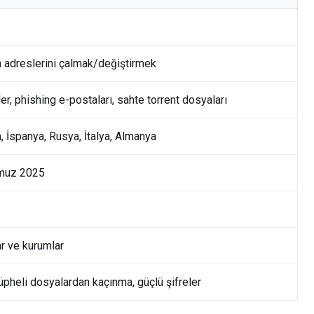
n adreslerini çalmak/değiştirmek
ler, phishing e-postaları, sahte torrent dosyaları
n, İspanya, Rusya, İtalya, Almanya
muz 2025
ar ve kurumlar
şüpheli dosyalardan kaçınma, güçlü şifreler