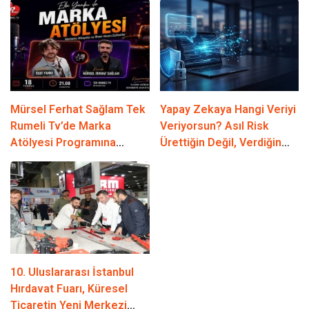
Mürsel Ferhat Sağlam Tek
Yapay Zekaya Hangi Veriyi
Rumeli Tv’de Marka
Veriyorsun? Asıl Risk
Atölyesi Programına
Ürettiğin Değil, Verdiğin
Konuk Oldu
Veride
10. Uluslararası İstanbul
Hırdavat Fuarı, Küresel
Ticaretin Yeni Merkezi