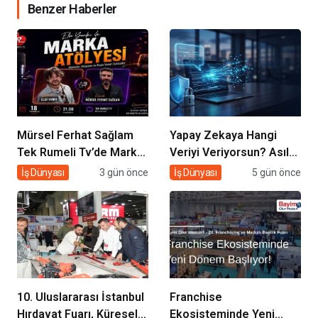
Benzer Haberler
Mürsel Ferhat Sağlam
Yapay Zekaya Hangi
Tek Rumeli Tv’de Marka
Veriyi Veriyorsun? Asıl
Atölyesi Programına
Risk Ürettiğin Değil,
İş Dünyası
3 gün önce
İş Dünyası
5 gün önce
Konuk Oldu
Verdiğin Veride
10. Uluslararası İstanbul
Franchise
Hırdavat Fuarı, Küresel
Ekosisteminde Yeni