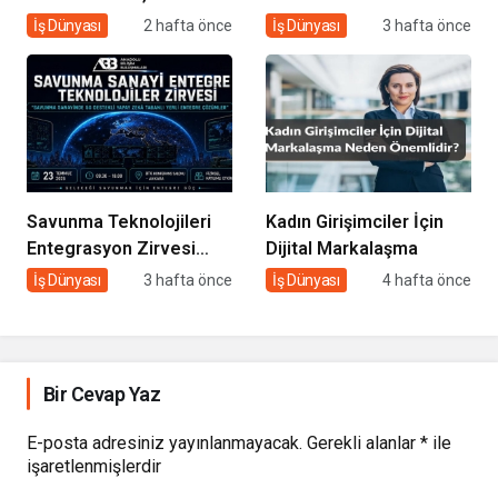
Ticaretin Yeni Merkezi
Dönem Başlıyor: Bayim
İş Dünyası
2 hafta önce
İş Dünyası
3 hafta önce
Olmaya Hazırlanıyor
Olur Musun? Fuarı 2026
İçin Geri Sayım!
Savunma Teknolojileri
Kadın Girişimciler İçin
Entegrasyon Zirvesi
Dijital Markalaşma
Ankara’da
İş Dünyası
3 hafta önce
İş Dünyası
4 hafta önce
Gerçekleşecek!
Bir Cevap Yaz
E-posta adresiniz yayınlanmayacak.
Gerekli alanlar
*
ile
işaretlenmişlerdir