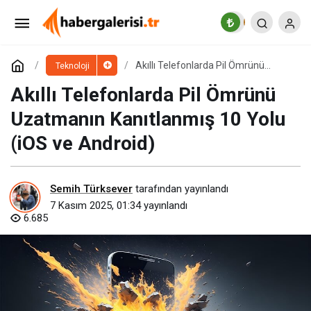
Oyun Dünyasında Yeşil Devrim
Paylaş
Yorum Yap
Akıllı Telefonlarda Pil Ömrünü
Teknoloji
Uzatmanın Kanıtlanmış 10 Yolu (iOS
ve Android)
Akıllı Telefonlarda Pil Ömrünü
Uzatmanın Kanıtlanmış 10 Yolu
(iOS ve Android)
Semih Türksever
tarafından yayınlandı
7 Kasım 2025, 01:34
yayınlandı
6.685