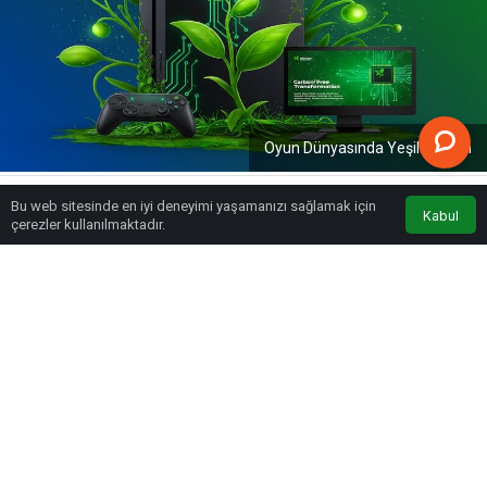
Oyun Dünyasında Yeşil Devrim
Bu web sitesinde en iyi deneyimi yaşamanızı sağlamak için
Kabul
Anasayfa
Akış
Eczaneler
Trafik
çerezler kullanılmaktadır.
PAYLAŞ
🌱 Oyun Dünyasında Yeşil Devrim: Konsol Devleri
Karbon Nötrlüğe Geçiyor! 🎮 Oyun Sektörü Artık
Sadece Eğlence Değil, Ekolojik Bir Duruş!
Dijital oyun dünyasının güvenilir markası
Oyunfor
,
oyun endüstrisinde yükselen çevre bilincini mercek
altına aldı. Microsoft, Sony ve Nintendo gibi devler,