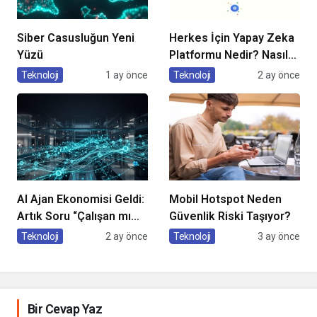
Siber Casusluğun Yeni
Herkes İçin Yapay Zeka
Yüzü
Platformu Nedir? Nasıl
Kullanılır?
Teknoloji
1 ay önce
Teknoloji
2 ay önce
AI Ajan Ekonomisi Geldi:
Mobil Hotspot Neden
Artık Soru “Çalışan mı
Güvenlik Riski Taşıyor?
Olacaksın, Çalıştıran
Teknoloji
2 ay önce
Teknoloji
3 ay önce
mı?”
Bir Cevap Yaz