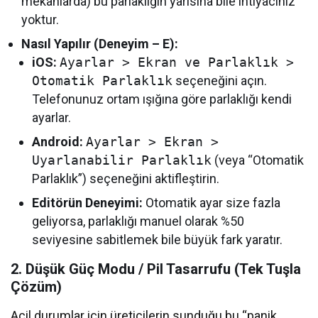
mekanlarda) bu parlaklığın yarısına bile ihtiyacınız
yoktur.
Nasıl Yapılır (Deneyim – E):
iOS:
Ayarlar > Ekran ve Parlaklık >
Otomatik Parlaklık
seçeneğini açın.
Telefonunuz ortam ışığına göre parlaklığı kendi
ayarlar.
Android:
Ayarlar > Ekran >
Uyarlanabilir Parlaklık
(veya “Otomatik
Parlaklık”) seçeneğini aktifleştirin.
Editörün Deneyimi:
Otomatik ayar size fazla
geliyorsa, parlaklığı manuel olarak %50
seviyesine sabitlemek bile büyük fark yaratır.
2. Düşük Güç Modu / Pil Tasarrufu (Tek Tuşla
Çözüm)
Acil durumlar için üreticilerin sunduğu bu “panik