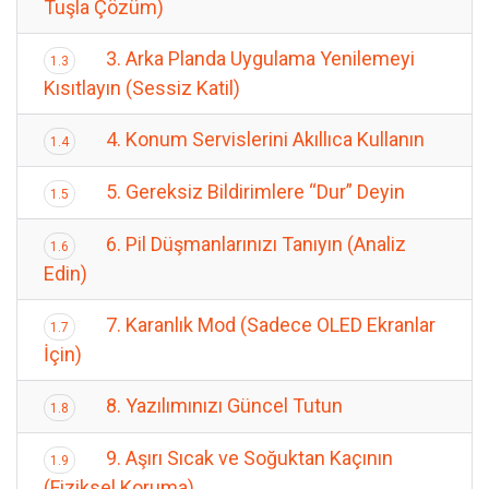
Tuşla Çözüm)
3. Arka Planda Uygulama Yenilemeyi
1.3
Kısıtlayın (Sessiz Katil)
4. Konum Servislerini Akıllıca Kullanın
1.4
5. Gereksiz Bildirimlere “Dur” Deyin
1.5
6. Pil Düşmanlarınızı Tanıyın (Analiz
1.6
Edin)
7. Karanlık Mod (Sadece OLED Ekranlar
1.7
İçin)
8. Yazılımınızı Güncel Tutun
1.8
9. Aşırı Sıcak ve Soğuktan Kaçının
1.9
(Fiziksel Koruma)