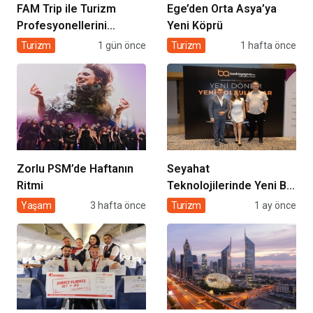
FAM Trip ile Turizm
Ege’den Orta Asya’ya
Profesyonellerini
Yeni Köprü
Buluşturdu
Turizm
1 gün önce
Turizm
1 hafta önce
Zorlu PSM’de Haftanın
Seyahat
Ritmi
Teknolojilerinde Yeni Bir
Dönem
Yaşam
3 hafta önce
Turizm
1 ay önce