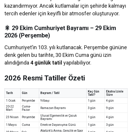
kazandırmıyor. Ancak kutlamalar için şehirde kalmayı
tercih edenler için keyifli bir atmosfer oluşturuyor.
🎇 29 Ekim Cumhuriyet Bayramı – 29 Ekim
2026 (Perşembe)
Cumhuriyet’in 103. yılı kutlanacak. Perşembe gününe
denk gelen bu tarihte, 30 Ekim Cuma günü izin
alındığında
4 günlük tatil
yapılabiliyor.
2026 Resmi Tatiller Özeti
Kaç Gün
Ekstra İzinle
Tarih
Gün
Bayram / Tatil
Tatil?
Süre
1 Ocak
Perşembe
Yılbaşı
1 gün
4 gün
20-22
Cuma-
Ramazan Bayramı
3 gün
9 gün
Mart
Pazar
Ulusal Egemenlik ve Çocuk
23 Nisan
Perşembe
1 gün
4 gün
Bayramı
1 Mayıs
Cuma
Emek ve Dayanışma Günü
1 gün
3 gün
Atatürk’ü Anma, Gençlik ve Spor