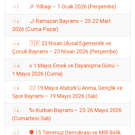
🎉 Yılbaşı – 1 Ocak 2026 (Perşembe)
1.1
🌙 Ramazan Bayramı – 20-22 Mart
1.2
2026 (Cuma-Pazar)
🇹🇷 23 Nisan Ulusal Egemenlik ve
1.3
Çocuk Bayramı – 23 Nisan 2026 (Perşembe)
✊ 1 Mayıs Emek ve Dayanışma Günü –
1.4
1 Mayıs 2026 (Cuma)
🏃‍♂️ 19 Mayıs Atatürk’ü Anma, Gençlik ve
1.5
Spor Bayramı – 19 Mayıs 2026 (Salı)
🐑 Kurban Bayramı – 23-26 Mayıs 2026
1.6
(Cumartesi-Salı)
🛡️ 15 Temmuz Demokrasi ve Millî Birlik
1.7