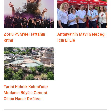
Zorlu PSM’de Haftanın
Antalya’nın Mavi Geleceği
Ritmi
İçin El Ele
Tarihi Hıdırlık Kulesi’nde
Modanın Büyülü Gecesi:
Cihan Nacar Defilesi