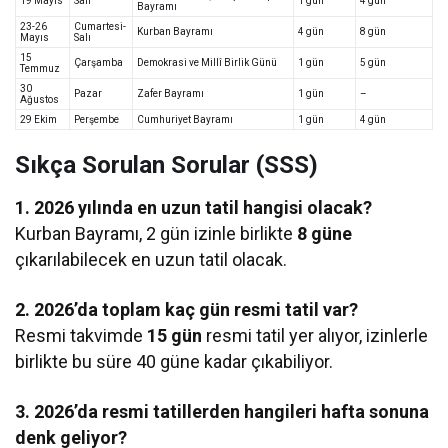
19 Mayıs
Salı
1 gün
4 gün
Bayramı
23-26
Cumartesi-
Kurban Bayramı
4 gün
8 gün
Mayıs
Salı
15
Çarşamba
Demokrasi ve Millî Birlik Günü
1 gün
5 gün
Temmuz
30
Pazar
Zafer Bayramı
1 gün
–
Ağustos
29 Ekim
Perşembe
Cumhuriyet Bayramı
1 gün
4 gün
Sıkça Sorulan Sorular (SSS)
1. 2026 yılında en uzun tatil hangisi olacak?
Kurban Bayramı, 2 gün izinle birlikte
8 güne
çıkarılabilecek en uzun tatil olacak.
2. 2026’da toplam kaç gün resmi tatil var?
Resmi takvimde
15 gün
resmi tatil yer alıyor, izinlerle
birlikte bu süre 40 güne kadar çıkabiliyor.
3. 2026’da resmi tatillerden hangileri hafta sonuna
denk geliyor?