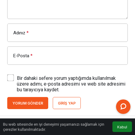
Adınız
*
E-Posta
*
Bir dahaki sefere yorum yaptığımda kullanılmak
üzere adımı, e-posta adresimi ve web site adresimi
bu tarayıcıya kaydet.
YORUM GÖNDER
GIRIŞ YAP
Bu web sitesinde en iyi deneyimi yaşamanızı sağlamak için
Kabul
Anasayfa
Akış
Eczaneler
Trafik
çerezler kullanılmaktadır.