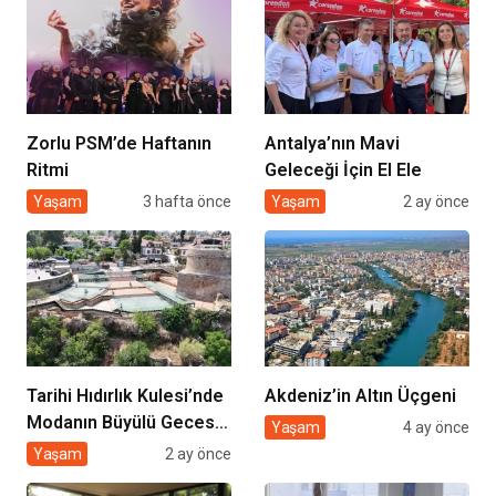
Zorlu PSM’de Haftanın
Antalya’nın Mavi
Ritmi
Geleceği İçin El Ele
Yaşam
3 hafta önce
Yaşam
2 ay önce
Tarihi Hıdırlık Kulesi’nde
Akdeniz’in Altın Üçgeni
Modanın Büyülü Gecesi:
Yaşam
4 ay önce
Cihan Nacar Defilesi
Yaşam
2 ay önce