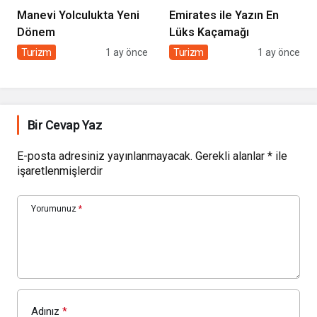
Manevi Yolculukta Yeni
Emirates ile Yazın En
Dönem
Lüks Kaçamağı
Turizm
1 ay önce
Turizm
1 ay önce
Bir Cevap Yaz
E-posta adresiniz yayınlanmayacak.
Gerekli alanlar
*
ile
işaretlenmişlerdir
Yorumunuz
*
Adınız
*