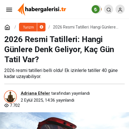
Halkla İlişkiler Yönetimi Nedir, Neden Önemlidir
ve Nasıl Yapılır?
Paylaş
Yorum Yap
2026 Resmi Tatilleri: Hangi Günlere
Turizm
Denk Geliyor, Kaç Gün Tatil Var?
2026 Resmi Tatilleri: Hangi
Günlere Denk Geliyor, Kaç Gün
Tatil Var?
2026 resmi tatilleri belli oldu! Ek izinlerle tatiller 40 güne
kadar uzayabiliyor.
Adriana Efeler
tarafından yayınlandı
2 Eylül 2025, 14:36
yayınlandı
7.702