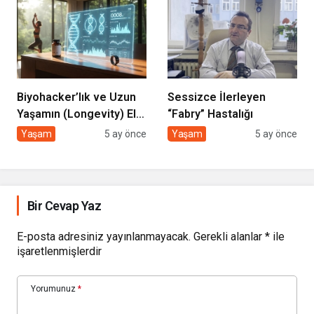
Biyohacker’lık ve Uzun
Sessizce İlerleyen
Yaşamın (Longevity) El
“Fabry” Hastalığı
Kitabı
Yaşam
5 ay önce
Yaşam
5 ay önce
Bir Cevap Yaz
E-posta adresiniz yayınlanmayacak.
Gerekli alanlar
*
ile
işaretlenmişlerdir
Yorumunuz
*