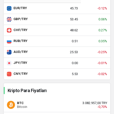
EUR/TRY
45.73
-0.12%
GBP/TRY
53.45
0.06%
CHF/TRY
48.62
0.27%
RUB/TRY
0.51
0.35%
AUD/TRY
25.53
-0.25%
JPY/TRY
0.00
-0.01%
CNY/TRY
5.53
-0.02%
Kripto Para Fiyatları
BTC
3.082.957,00 TRY
Bitcoin
-0,70%