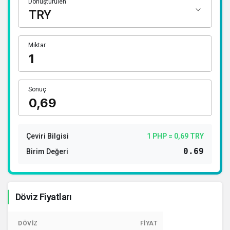
Dönüştürülen
1 Dolar Kaç TL ?
1 Euro Kaç TL ?
1 Euro Kaç TL ?
Miktar
1 CHF Kaç TL ?
1 RUB Kaç TL ?
Sonuç
1 CNY Kaç TL ?
Çeviri Bilgisi
1 PHP = 0,69 TRY
0.69
Birim Değeri
Döviz Fiyatları
DÖVIZ
FIYAT