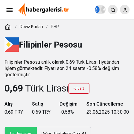
Döviz Kurları
PHP
Filipinler Pesosu
Filipinler Pesosu anlık olarak 0,69 Türk Lirası fiyatından
işlem görmektedir. Fiyatı son 24 saatte -0.58% değişim
göstermiştir..
0,69
Türk Lirası
-0.58%
Alış
Satış
Değişim
Son Güncelleme
0.69
TRY
0.69
TRY
-0.58
%
23.06.2025 10:30:00
Tradingview
Diğer Paritelere Göz At