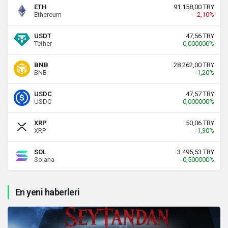
ETH
91.158,00 TRY
Ethereum
-2,10%
USDT
47,56 TRY
Tether
0,000000%
BNB
28.262,00 TRY
BNB
-1,20%
USDC
47,57 TRY
USDC
0,000000%
XRP
50,06 TRY
XRP
-1,30%
SOL
3.495,53 TRY
Solana
-0,500000%
En yeni haberleri